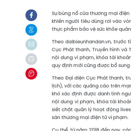
Sự bùng nổ của thương mại điện 
khiến người tiêu dùng rơi vào v
thực phẩm bảo vệ sức khỏe quảng 
Theo daibieunhandan.vn, trước tì
Cục Phát thanh, Truyền hình và 
nội dung vi phạm, khóa tài khoả
quy định mới cũng được bổ sung 
Theo Đại diện Cục Phát thanh, tr
lịch), với các quảng cáo trên mạ
khó xác định được danh tính ng
nội dung vi phạm, khóa tài kho
siết chặt quản lý hoạt động live
sàn thương mại điện tử vi phạm.
Cụ thể, từ năm 2018 đến nay, cá