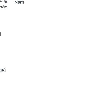
bằng
Nam
 báo
i
giả