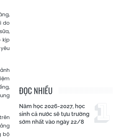
àng,
i do
sữa,
 kịp
 yêu
 ảnh
hiệm
ếng,
ĐỌC NHIỀU
dung
Năm học 2026-2027, học
sinh cả nước sẽ tựu trường
trên
sớm nhất vào ngày 22/8
uảng
g bộ