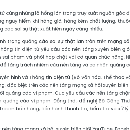
tử cùng những lỗ hổng lớn trong truy xuất nguồn gốc 
òng nguy hiểm khi hàng giả, hàng kém chất lượng, thuố
cáo sai sự thật xuất hiện ngày càng nhiều.
nh trạng quảng cáo sai sự thật lan tràn trên mạng xã 
Thông tin điện tử yêu cầu các nền tảng xuyên biên giớ
n sai phạm và phối hợp chặt với cơ quan chức năng. N
để tăng trách nhiệm của nền tảng và cá nhân quảng c
uyền hình và Thông tin điện tử (Bộ Văn hóa, Thể thao v
ng, đặc biệt trên các nền tảng mạng xã hội xuyên biên g
ười quảng cáo vi phạm. Cục yêu cầu các nền tảng chặ
ản quảng cáo vi phạm. Đồng thời, đề nghị Bộ Công Th
stream bán hàng, tiến hành thanh tra, kiểm tra và xử lý
c nền tảng mạng xã hội xuyên biên giới YouTube, Faceb