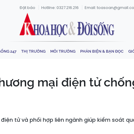
Đặt báo
Hotline: 0327.216.216
Email: toasoan@gmail.c
SỐNG 247
THỊ TRƯỜNG
MÔI TRƯỜNG
PHẢN BIỆN & BẠN ĐỌC
GI
hương mại điện tử chốn
điện tử và phối hợp liên ngành giúp kiểm soát qu