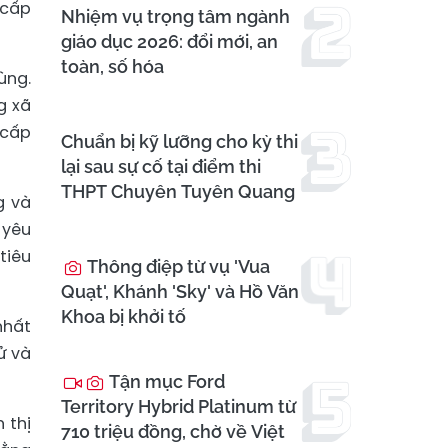
 cấp
Nhiệm vụ trọng tâm ngành
giáo dục 2026: đổi mới, an
toàn, số hóa
ùng.
g xã
 cấp
Chuẩn bị kỹ lưỡng cho kỳ thi
lại sau sự cố tại điểm thi
THPT Chuyên Tuyên Quang
g và
 yêu
tiêu
Thông điệp từ vụ 'Vua
Quạt', Khánh 'Sky' và Hồ Văn
Khoa bị khởi tố
nhất
ử và
Tận mục Ford
Territory Hybrid Platinum từ
 thị
710 triệu đồng, chờ về Việt