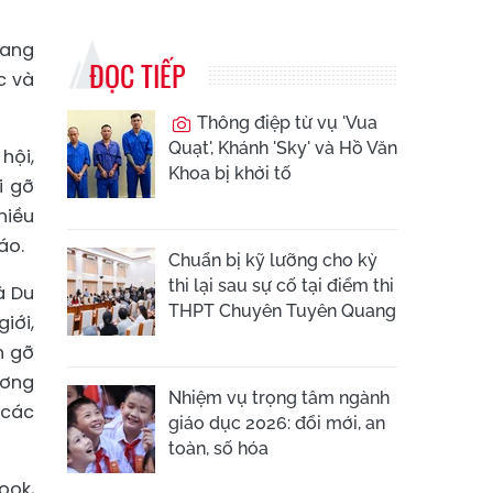
đang
ĐỌC TIẾP
c và
Thông điệp từ vụ 'Vua
Quạt', Khánh 'Sky' và Hồ Văn
hội,
Khoa bị khởi tố
i gỡ
hiều
áo.
Chuẩn bị kỹ lưỡng cho kỳ
thi lại sau sự cố tại điểm thi
à Du
THPT Chuyên Tuyên Quang
iới,
n gỡ
ương
Nhiệm vụ trọng tâm ngành
 các
giáo dục 2026: đổi mới, an
toàn, số hóa
ook,