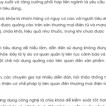
uy xuất và tăng cường phối hợp liên ngành là yêu cầu
 tiêu dùng...
ức khỏe là nhóm hàng có nguy cơ cao với người tiêu d
m được quảng cáo trên sàn thương mại điện tử và mạn
ị, chữa khỏi, hiệu quả như thuốc, trong khi chưa được
i tiêu dùng dễ hiểu lầm, dẫn đến sử dụng không đún
ỏe. Đây là lý do cơ quan quản lý liên tục cảnh báo và
ặt chẽ nội dung quảng cáo liên quan đến sản phẩm 
n, các chuyên gia tại nhiều diễn đàn, hội thảo thống 
 thiện cơ chế pháp lý liên quan đến thương mại điện t
ng dụng công nghệ là chìa khóa để kiểm soát tốt hơn