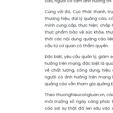
cáo, người có tầm ảnh hưởng thì
Cùng với đó, Cục Phát thanh, tr
thương hiệu, đại lý quảng cáo, c
mình cung cấp, thực hiện; chấp 
thực phẩm bảo vệ sức khỏe, thự
thời các nội dung quảng cáo li
cầu từ cơ quan có thẩm quyền.
Đặc biệt, yêu cầu quản lý, giám
hưởng trên mạng, đặc biệt là qua 
về chất lượng, công dụng, hiệu
người có ảnh hưởng trên mạng 
quảng cáo vẫn tham gia quảng bá 
Theo thuonghieucongluan.vn, các 
môi trường số ngày càng phức t
cáo sai sự thật đã len sâu vào 