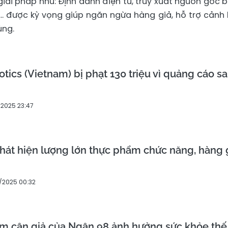
iải pháp như: Định danh điện tử, truy xuất nguồn gốc 
nh… được kỳ vọng giúp ngăn ngừa hàng giả, hỗ trợ cảnh
ùng.
tics (Vietnam) bị phạt 130 triệu vì quảng cáo sa
/2025 23:47
át hiện lượng lớn thực phẩm chức năng, hàng 
1/2025 00:32
m cân giả của Ngân 98 ảnh hưởng sức khỏe thế