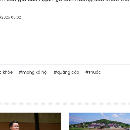
0/2025 06:02
c khỏe
#mạng xã hội
#quảng cáo
#thuốc