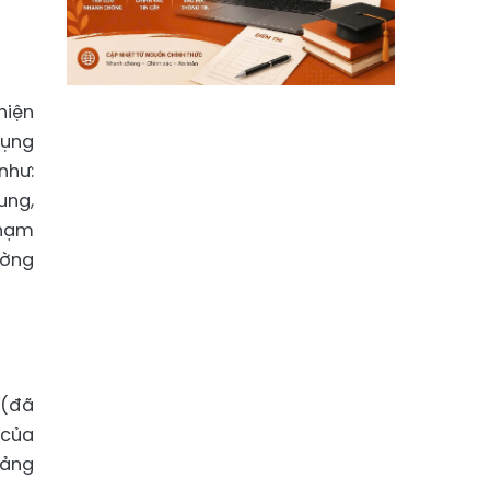
hiện
dụng
như:
ung,
phạm
ường
 (đã
 của
uảng