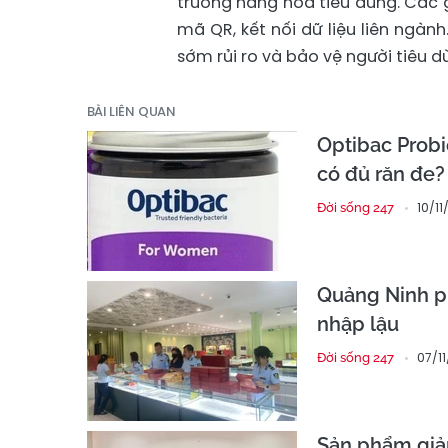
trường hàng hóa tiêu dùng. Các g
mã QR, kết nối dữ liệu liên ngà
sớm rủi ro và bảo vệ người tiêu d
BÀI LIÊN QUAN
Optibac Probio
có đủ răn đe?
10/11
Đời sống 247
Quảng Ninh ph
nhập lậu
07/1
Đời sống 247
Sản phẩm giả