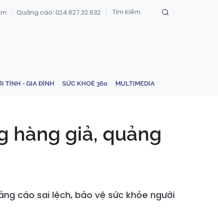
om
Quảng cáo: 024.627.32.632
ỚI TÍNH - GIA ĐÌNH
SỨC KHOẺ 360
MULTIMEDIA
g hàng giả, quảng
ảng cáo sai lệch, bảo vệ sức khỏe người