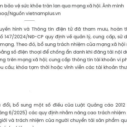
 bảo vệ sức khỏe tràn lan qua mạng xã hội. Ảnh minh
hoạ/Nguồn vietnamplus.vn
ruyền hình và Thông tin điện tử đã tham mưu, hoàn t
 số 147/2024/NĐ-CP quy định về quản lý, cung cấp, sử 
ên mạng. Theo đó, bổ sung trách nhiệm của mạng xã hội 
ằng số điện thoại để chống ẩn danh khi đăng tải nội d
ng trên mạng xã hội; cung cấp thông tin tài khoản vi 
u cầu; khóa tạm thời hoặc vĩnh viễn các tài khoản th
a đổi, bổ sung một số điều của Luật Quảng cáo 2012
áng 6/2025) các quy định nhằm nâng cao trách nhiệm
giới và trách nhiệm của người chuyển tải sản phẩm q