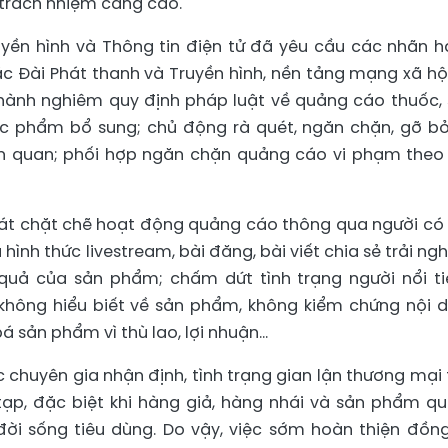
 trách nhiệm càng cao.
uyền hình và Thông tin điện tử đã yêu cầu các nhãn h
ác Đài Phát thanh và Truyền hình, nền tảng mạng xã hộ
hành nghiêm quy định pháp luật về quảng cáo thuốc, 
c phẩm bổ sung; chủ động rà quét, ngăn chặn, gỡ bỏ
ên quan; phối hợp ngăn chặn quảng cáo vi phạm theo
 sát chặt chẽ hoạt động quảng cáo thông qua người có
hình thức livestream, bài đăng, bài viết chia sẻ trải ng
 quả của sản phẩm; chấm dứt tình trạng người nổi ti
không hiểu biết về sản phẩm, không kiểm chứng nội 
sản phẩm vì thù lao, lợi nhuận...
chuyên gia nhận định, tình trạng gian lận thương mại 
ạp, đặc biệt khi hàng giả, hàng nhái và sản phẩm q
đời sống tiêu dùng. Do vậy, việc sớm hoàn thiện đồn