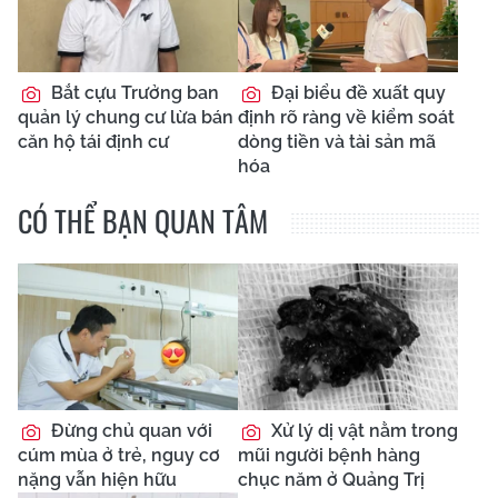
Bắt cựu Trưởng ban
Đại biểu đề xuất quy
quản lý chung cư lừa bán
định rõ ràng về kiểm soát
căn hộ tái định cư
dòng tiền và tài sản mã
hóa
CÓ THỂ BẠN QUAN TÂM
Đừng chủ quan với
Xử lý dị vật nằm trong
cúm mùa ở trẻ, nguy cơ
mũi người bệnh hàng
nặng vẫn hiện hữu
chục năm ở Quảng Trị