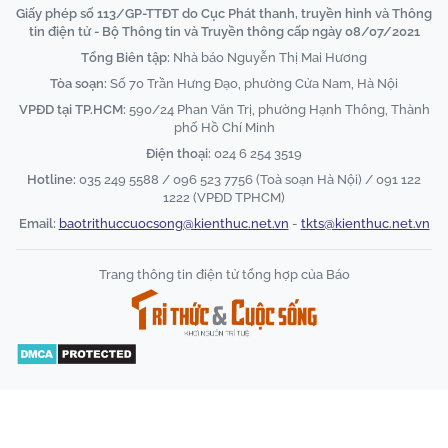
Giấy phép số 113/GP-TTĐT do Cục Phát thanh, truyền hình và Thông
tin điện tử - Bộ Thông tin và Truyền thông cấp ngày 08/07/2021
Tổng Biên tập:
Nhà báo Nguyễn Thị Mai Hương
Tòa soạn:
Số 70 Trần Hưng Đạo, phường Cửa Nam, Hà Nội
VPĐD tại TP.HCM:
590/24 Phan Văn Trị, phường Hạnh Thông, Thành
phố Hồ Chí Minh
Điện thoại:
024 6 254 3519
Hotline:
035 249 5588 / 096 523 7756 (Toà soạn Hà Nội) / 091 122
1222 (VPĐD TPHCM)
Email:
baotrithuccuocsong@kienthuc.net.vn
-
tkts@kienthuc.net.vn
Trang thông tin điện tử tổng hợp của Báo