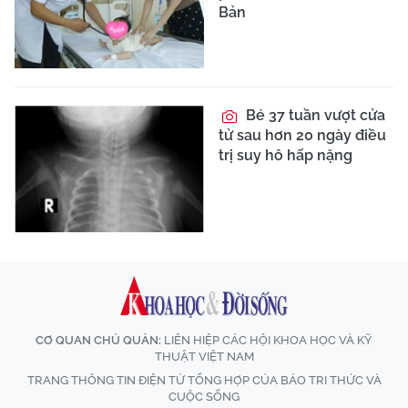
Bản
Bé 37 tuần vượt cửa
tử sau hơn 20 ngày điều
trị suy hô hấp nặng
CƠ QUAN CHỦ QUẢN:
LIÊN HIỆP CÁC HỘI KHOA HỌC VÀ KỸ
THUẬT VIỆT NAM
TRANG THÔNG TIN ĐIỆN TỬ TỔNG HỢP CỦA BÁO TRI THỨC VÀ
CUỘC SỐNG