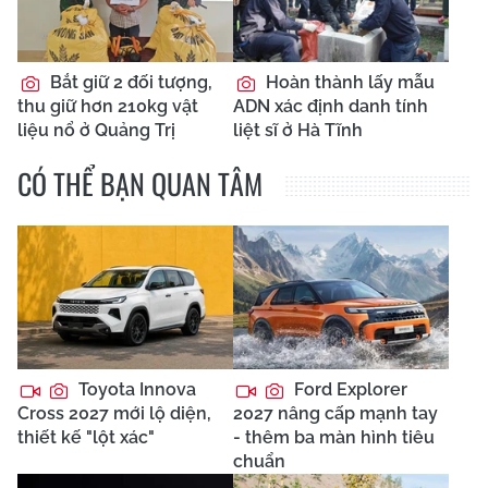
Bắt giữ 2 đối tượng,
Hoàn thành lấy mẫu
thu giữ hơn 210kg vật
ADN xác định danh tính
liệu nổ ở Quảng Trị
liệt sĩ ở Hà Tĩnh
CÓ THỂ BẠN QUAN TÂM
Toyota Innova
Ford Explorer
Cross 2027 mới lộ diện,
2027 nâng cấp mạnh tay
thiết kế "lột xác"
- thêm ba màn hình tiêu
chuẩn