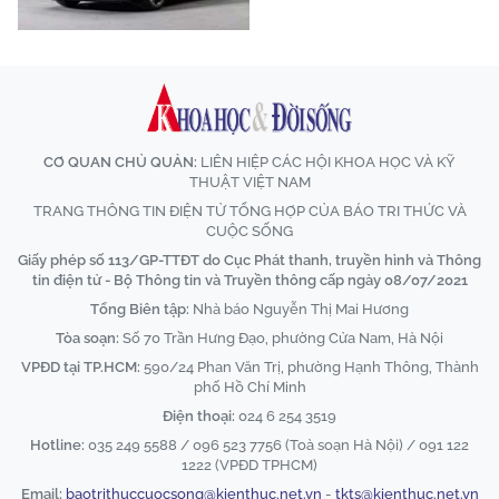
CƠ QUAN CHỦ QUẢN:
LIÊN HIỆP CÁC HỘI KHOA HỌC VÀ KỸ
THUẬT VIỆT NAM
TRANG THÔNG TIN ĐIỆN TỬ TỔNG HỢP CỦA BÁO TRI THỨC VÀ
CUỘC SỐNG
Giấy phép số 113/GP-TTĐT do Cục Phát thanh, truyền hình và Thông
tin điện tử - Bộ Thông tin và Truyền thông cấp ngày 08/07/2021
Tổng Biên tập:
Nhà báo Nguyễn Thị Mai Hương
Tòa soạn:
Số 70 Trần Hưng Đạo, phường Cửa Nam, Hà Nội
VPĐD tại TP.HCM:
590/24 Phan Văn Trị, phường Hạnh Thông, Thành
phố Hồ Chí Minh
Điện thoại:
024 6 254 3519
Hotline:
035 249 5588 / 096 523 7756 (Toà soạn Hà Nội) / 091 122
1222 (VPĐD TPHCM)
Email:
baotrithuccuocsong@kienthuc.net.vn
-
tkts@kienthuc.net.vn