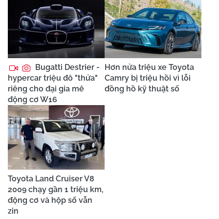
Bugatti Destrier -
Hơn nửa triệu xe Toyota
hypercar triệu đô "thửa"
Camry bị triệu hồi vì lỗi
riêng cho đại gia mê
đồng hồ kỹ thuật số
động cơ W16
Toyota Land Cruiser V8
2009 chạy gần 1 triệu km,
động cơ và hộp số vẫn
zin