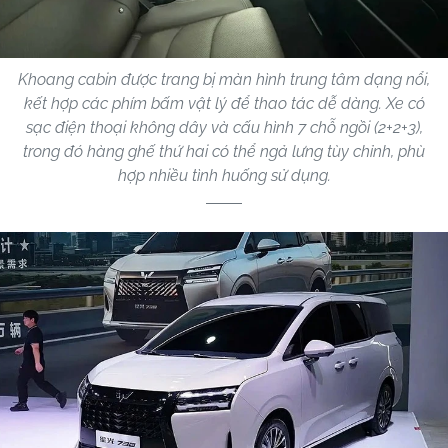
Khoang cabin được trang bị màn hình trung tâm dạng nổi,
kết hợp các phím bấm vật lý để thao tác dễ dàng. Xe có
sạc điện thoại không dây và cấu hình 7 chỗ ngồi (2+2+3),
trong đó hàng ghế thứ hai có thể ngả lưng tùy chỉnh, phù
hợp nhiều tình huống sử dụng.