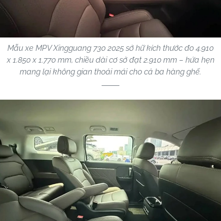
Mẫu xe MPV Xingguang 730 2025 sở hữ kích thước đo 4.910
x 1.850 x 1.770 mm, chiều dài cơ sở đạt 2.910 mm – hứa hẹn
mang lại không gian thoải mái cho cả ba hàng ghế.