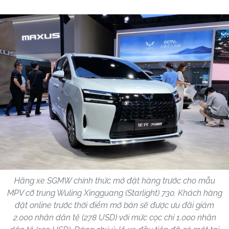
Hãng xe SGMW chính thức mở đặt hàng trước cho mẫu
MPV cỡ trung Wuling Xingguang (Starlight) 730. Khách hàng
đặt online trước thời điểm mở bán sẽ được ưu đãi giảm
2.000 nhân dân tệ (278 USD) với mức cọc chỉ 1.000 nhân