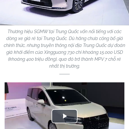
Thương hiệu SGMW tại Trung Quốc vốn nổi tiếng với các
dòng xe giá rẻ tại Trung Quốc. Dù hãng chưa công bố giá
chính thức, nhưng truyền thông nội địa Trung Quốc dự đoán
giá khởi điểm của Xingguang 730 chỉ khoảng 15.000 USD
(khoảng 400 triệu đồng), qua đó trở thành MPV 7 chỗ rẻ
nhất thị trường.
Play