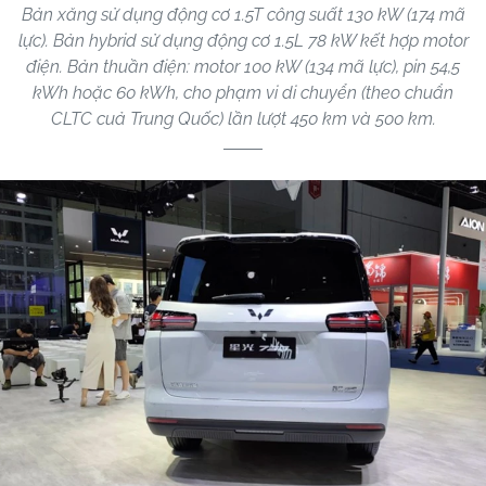
Bản xăng sử dụng động cơ 1.5T công suất 130 kW (174 mã
lực). Bản hybrid sử dụng động cơ 1.5L 78 kW kết hợp motor
điện. Bản thuần điện: motor 100 kW (134 mã lực), pin 54,5
kWh hoặc 60 kWh, cho phạm vi di chuyển (theo chuẩn
CLTC cuả Trung Quốc) lần lượt 450 km và 500 km.