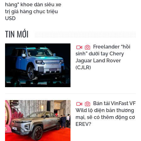
hàng" khoe dàn siêu xe
trị giá hàng chục triệu
USD
TIN MỚI
Freelander “hồi
sinh” dưới tay Chery
Jaguar Land Rover
(CJLR)
Bán tải VinFast VF
Wild lộ diện bản thương
mại, sẽ có thêm động cơ
EREV?