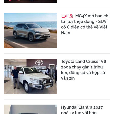
MG4X mở bán chỉ
từ 349 triệu đồng - SUV
cỡ C điện có thể về Việt
Nam
Toyota Land Cruiser V8
2009 chạy gần 1 triệu
km, động cơ và hộp số
vẫn zin
Hyundai Elantra 2027
phá kỷ lục với hơn