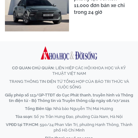
11.000 đơn bán xe chỉ
trong 24 giờ
CƠ QUAN CHỦ QUẢN:
LIÊN HIỆP CÁC HỘI KHOA HỌC VÀ KỸ
THUẬT VIỆT NAM
TRANG THÔNG TIN ĐIỆN TỬ TỔNG HỢP CỦA BÁO TRI THỨC VÀ
CUỘC SỐNG
Giấy phép số 113/GP-TTĐT do Cục Phát thanh, truyền hình và Thông
tin điện tử - Bộ Thông tin và Truyền thông cấp ngày 08/07/2021
Tổng Biên tập:
Nhà báo Nguyễn Thị Mai Hương
Tòa soạn:
Số 70 Trần Hưng Đạo, phường Cửa Nam, Hà Nội
VPĐD tại TP.HCM:
590/24 Phan Văn Trị, phường Hạnh Thông, Thành
phố Hồ Chí Minh