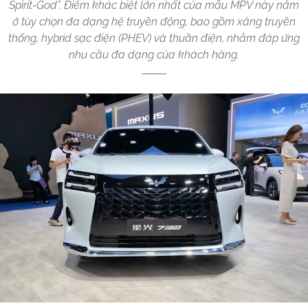
Spirit-God”. Điểm khác biệt lớn nhất của mẫu MPV này nằm
ở tùy chọn đa dạng hệ truyền động, bao gồm xăng truyền
thống, hybrid sạc điện (PHEV) và thuần điện, nhằm đáp ứng
nhu cầu đa dạng của khách hàng.