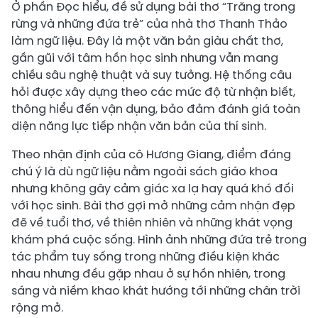
Ở phần Đọc hiểu, đề sử dụng bài thơ “Trăng trong
rừng và những đứa trẻ” của nhà thơ Thanh Thảo
làm ngữ liệu. Đây là một văn bản giàu chất thơ,
gần gũi với tâm hồn học sinh nhưng vẫn mang
chiều sâu nghệ thuật và suy tưởng. Hệ thống câu
hỏi được xây dựng theo các mức độ từ nhận biết,
thông hiểu đến vận dụng, bảo đảm đánh giá toàn
diện năng lực tiếp nhận văn bản của thí sinh.
Theo nhận định của cô Hương Giang, điểm đáng
chú ý là dù ngữ liệu nằm ngoài sách giáo khoa
nhưng không gây cảm giác xa lạ hay quá khó đối
với học sinh. Bài thơ gợi mở những cảm nhận đẹp
đẽ về tuổi thơ, về thiên nhiên và những khát vọng
khám phá cuộc sống. Hình ảnh những đứa trẻ trong
tác phẩm tuy sống trong những điều kiện khác
nhau nhưng đều gặp nhau ở sự hồn nhiên, trong
sáng và niềm khao khát hướng tới những chân trời
rộng mở.