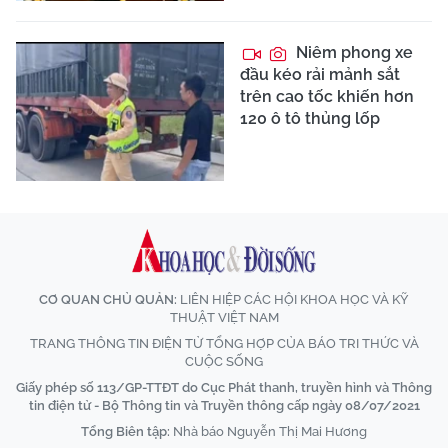
Niêm phong xe
đầu kéo rải mảnh sắt
trên cao tốc khiến hơn
120 ô tô thủng lốp
CƠ QUAN CHỦ QUẢN:
LIÊN HIỆP CÁC HỘI KHOA HỌC VÀ KỸ
THUẬT VIỆT NAM
TRANG THÔNG TIN ĐIỆN TỬ TỔNG HỢP CỦA BÁO TRI THỨC VÀ
CUỘC SỐNG
Giấy phép số 113/GP-TTĐT do Cục Phát thanh, truyền hình và Thông
tin điện tử - Bộ Thông tin và Truyền thông cấp ngày 08/07/2021
Tổng Biên tập:
Nhà báo Nguyễn Thị Mai Hương