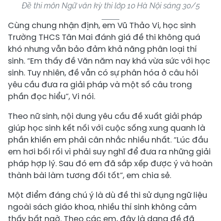
Đề thi môn Ngữ văn kỳ thi lớp 10 Hà Nội sáng 30/5
Cùng chung nhận định, em Vũ Thảo Vi, học sinh
Trường THCS Tân Mai đánh giá đề thi không quá
khó nhưng vẫn bảo đảm khả năng phân loại thí
sinh. “Em thấy đề Văn năm nay khá vừa sức với học
sinh. Tuy nhiên, đề vẫn có sự phân hóa ở câu hỏi
yêu cầu đưa ra giải pháp và một số câu trong
phần đọc hiểu”, Vi nói.
Theo nữ sinh, nội dung yêu cầu đề xuất giải pháp
giúp học sinh kết nối với cuộc sống xung quanh là
phần khiến em phải cân nhắc nhiều nhất. “Lúc đầu
em hơi bối rối vì phải suy nghĩ để đưa ra những giải
pháp hợp lý. Sau đó em đã sắp xếp được ý và hoàn
thành bài làm tương đối tốt”, em chia sẻ.
Một điểm đáng chú ý là dù đề thi sử dụng ngữ liệu
ngoài sách giáo khoa, nhiều thí sinh không cảm
thấy bất ngờ. Theo các em, đây là dạng đề đã