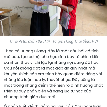
Thí sính tại điểm thi THPT Phạm Hồng Thái (Ảnh: PV)
Theo cô Hương Giang, đây là một câu hỏi có tính
mở cao, tạo cơ hội cho học sinh bày tỏ chính kiến
cá nhân thay vì chỉ lặp lại những nội dung đã học.
Câu hỏi không đặt ra một đáp án duy nhất mà
khuyến khích các em trình bày quan điểm riêng với
những lập luận hợp lý, thuyết phục. Đây cũng là
một trong những điểm thể hiện rõ định hướng phát
triển tư duy phản biện và năng lực tự học của
chương trình giáo dục mới.
Ở phần Viết, đề thi gồm hai yêu cầu. Câu nghị luận