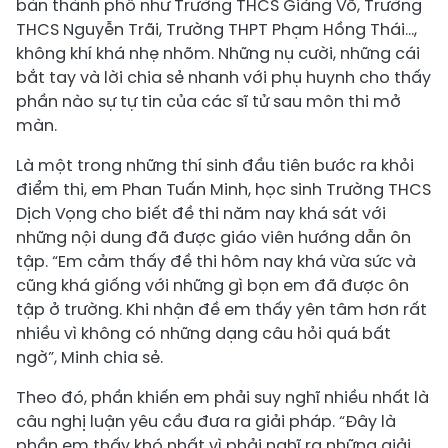
bàn thành phố như Trường THCS Giảng Võ, Trường
THCS Nguyễn Trãi, Trường THPT Phạm Hồng Thái...,
không khí khá nhẹ nhõm. Những nụ cười, những cái
bắt tay và lời chia sẻ nhanh với phụ huynh cho thấy
phần nào sự tự tin của các sĩ tử sau môn thi mở
màn.
Là một trong những thí sinh đầu tiên bước ra khỏi
điểm thi, em Phan Tuấn Minh, học sinh Trường THCS
Dịch Vọng cho biết đề thi năm nay khá sát với
những nội dung đã được giáo viên hướng dẫn ôn
tập. “Em cảm thấy đề thi hôm nay khá vừa sức và
cũng khá giống với những gì bọn em đã được ôn
tập ở trường. Khi nhận đề em thấy yên tâm hơn rất
nhiều vì không có những dạng câu hỏi quá bất
ngờ”, Minh chia sẻ.
Theo đó, phần khiến em phải suy nghĩ nhiều nhất là
câu nghị luận yêu cầu đưa ra giải pháp. “Đây là
phần em thấy khó nhất vì phải nghĩ ra những giải