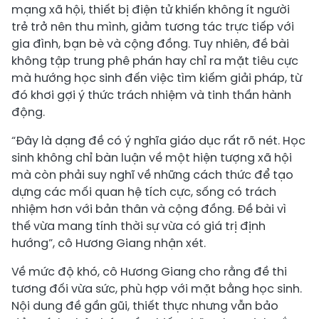
mạng xã hội, thiết bị điện tử khiến không ít người
trẻ trở nên thu mình, giảm tương tác trực tiếp với
gia đình, bạn bè và cộng đồng. Tuy nhiên, đề bài
không tập trung phê phán hay chỉ ra mặt tiêu cực
mà hướng học sinh đến việc tìm kiếm giải pháp, từ
đó khơi gợi ý thức trách nhiệm và tinh thần hành
động.
“Đây là dạng đề có ý nghĩa giáo dục rất rõ nét. Học
sinh không chỉ bàn luận về một hiện tượng xã hội
mà còn phải suy nghĩ về những cách thức để tạo
dựng các mối quan hệ tích cực, sống có trách
nhiệm hơn với bản thân và cộng đồng. Đề bài vì
thế vừa mang tính thời sự vừa có giá trị định
hướng”, cô Hương Giang nhận xét.
Về mức độ khó, cô Hương Giang cho rằng đề thi
tương đối vừa sức, phù hợp với mặt bằng học sinh.
Nội dung đề gần gũi, thiết thực nhưng vẫn bảo