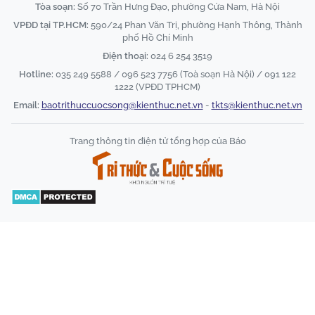
Tòa soạn:
Số 70 Trần Hưng Đạo, phường Cửa Nam, Hà Nội
VPĐD tại TP.HCM:
590/24 Phan Văn Trị, phường Hạnh Thông, Thành
phố Hồ Chí Minh
Điện thoại:
024 6 254 3519
Hotline:
035 249 5588 / 096 523 7756 (Toà soạn Hà Nội) / 091 122
1222 (VPĐD TPHCM)
Email:
baotrithuccuocsong@kienthuc.net.vn
-
tkts@kienthuc.net.vn
Trang thông tin điện tử tổng hợp của Báo