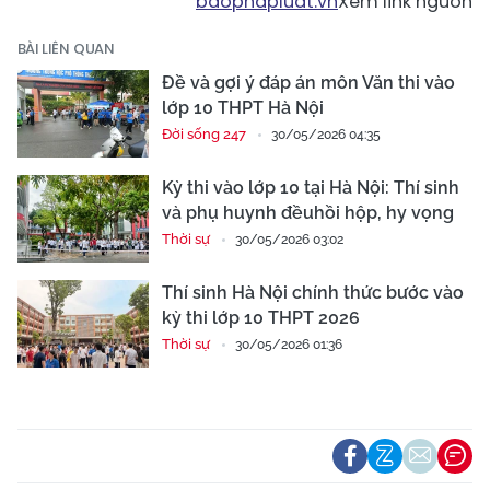
baophapluat.vn
Xem link nguồn
BÀI LIÊN QUAN
Đề và gợi ý đáp án môn Văn thi vào
lớp 10 THPT Hà Nội
Đời sống 247
30/05/2026 04:35
Kỳ thi vào lớp 10 tại Hà Nội: Thí sinh
và phụ huynh đềuhồi hộp, hy vọng
Thời sự
30/05/2026 03:02
Thí sinh Hà Nội chính thức bước vào
kỳ thi lớp 10 THPT 2026
Thời sự
30/05/2026 01:36