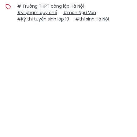
# Trường THPT công lập Hà Nội
#vi phạm quy chế
#môn Ngữ Văn
#Kỳ thi tuyển sinh lớp 10
#thí sinh Hà Nội