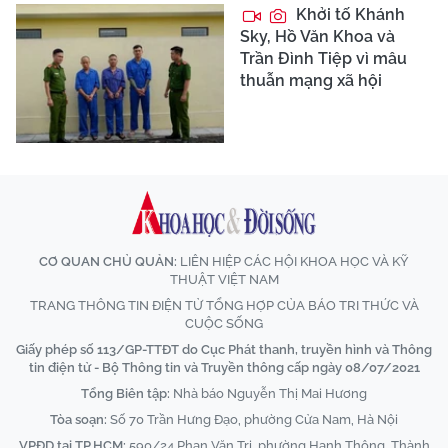
Khởi tố Khánh
Sky, Hồ Văn Khoa và
Trần Đình Tiệp vì mâu
thuẫn mạng xã hội
CƠ QUAN CHỦ QUẢN:
LIÊN HIỆP CÁC HỘI KHOA HỌC VÀ KỸ
THUẬT VIỆT NAM
TRANG THÔNG TIN ĐIỆN TỬ TỔNG HỢP CỦA BÁO TRI THỨC VÀ
CUỘC SỐNG
Giấy phép số 113/GP-TTĐT do Cục Phát thanh, truyền hình và Thông
tin điện tử - Bộ Thông tin và Truyền thông cấp ngày 08/07/2021
Tổng Biên tập:
Nhà báo Nguyễn Thị Mai Hương
Tòa soạn:
Số 70 Trần Hưng Đạo, phường Cửa Nam, Hà Nội
VPĐD tại TP.HCM:
590/24 Phan Văn Trị, phường Hạnh Thông, Thành