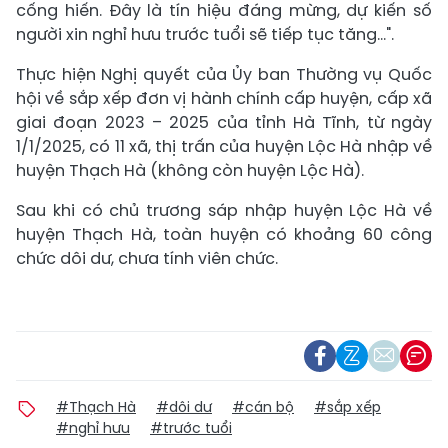
cống hiến. Đây là tín hiệu đáng mừng, dự kiến số
người xin nghỉ hưu trước tuổi sẽ tiếp tục tăng…".
Thực hiện Nghị quyết của Ủy ban Thường vụ Quốc
hội về sắp xếp đơn vị hành chính cấp huyện, cấp xã
giai đoạn 2023 – 2025 của tỉnh Hà Tĩnh, từ ngày
1/1/2025, có 11 xã, thị trấn của huyện Lộc Hà nhập về
huyện Thạch Hà (không còn huyện Lộc Hà).
Sau khi có chủ trương sáp nhập huyện Lộc Hà về
huyện Thạch Hà, toàn huyện có khoảng 60 công
chức dôi dư, chưa tính viên chức.
#Thạch Hà
#dôi dư
#cán bộ
#sắp xếp
#nghỉ hưu
#trước tuổi