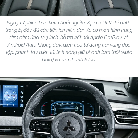
Ngay từ phiên bản tiêu chuẩn Ignite, Xforce HEV đã được
trang bị đầy đủ các tiện ích hiện đại. Xe có màn hình trung
tâm cảm ứng 12,3 inch, hỗ trợ kết nối Apple CarPlay và
Android Auto không dây, điều hòa tự động hai vùng độc
lập, phanh tay điện tử, tính năng giữ phanh tạm thời (Auto
Hold) và âm thanh 6 loa.