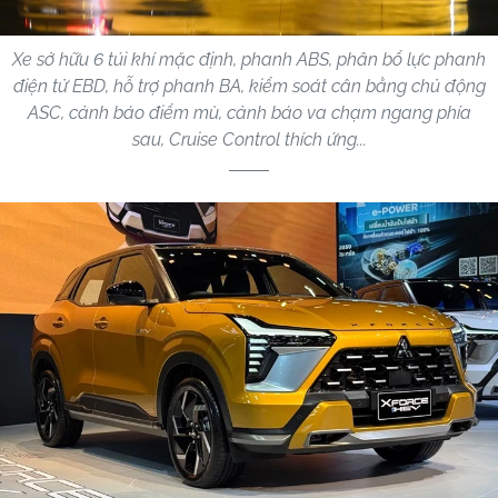
Xe sở hữu 6 túi khí mặc định, phanh ABS, phân bổ lực phanh
điện tử EBD, hỗ trợ phanh BA, kiểm soát cân bằng chủ động
ASC, cảnh báo điểm mù, cảnh báo va chạm ngang phía
sau, Cruise Control thích ứng...