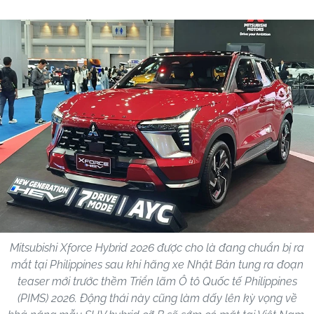
Mitsubishi Xforce Hybrid 2026 được cho là đang chuẩn bị ra
mắt tại Philippines sau khi hãng xe Nhật Bản tung ra đoạn
teaser mới trước thềm Triển lãm Ô tô Quốc tế Philippines
(PIMS) 2026. Động thái này cũng làm dấy lên kỳ vọng về