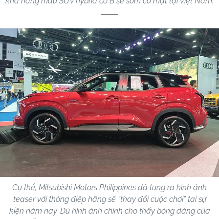
khả năng mẫu SUV hybrid cỡ B sẽ sớm có mặt tại Việt Nam.
Cụ thể, Mitsubishi Motors Philippines đã tung ra hình ảnh
teaser với thông điệp hãng sẽ “thay đổi cuộc chơi” tại sự
kiện năm nay. Dù hình ảnh chính cho thấy bóng dáng của