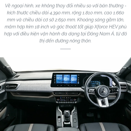
Về ngoại hình, xe không thay đổi nhiều so với bản thường -
kích thước chiều dài 4.390 mm, rộng 1.810 mm, cao 1.660
mm và chiều dài cơ sở 2.650 mm. Khoảng sáng gầm lớn,
mâm hợp kim 18 inch và góc thoát tốt giúp Xforce HEV phù
hợp với điều kiện vận hành đa dạng tại Đông Nam Á, từ đô
thị đến đường nông thôn.