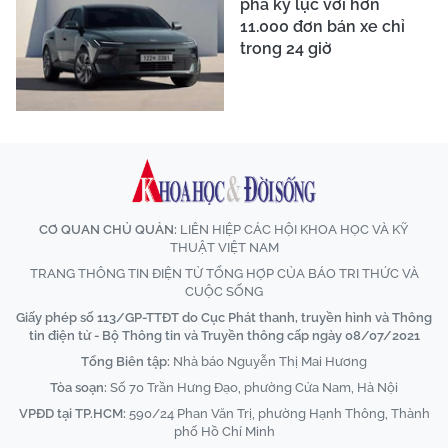
phá kỷ lục với hơn
11.000 đơn bán xe chỉ
trong 24 giờ
CƠ QUAN CHỦ QUẢN:
LIÊN HIỆP CÁC HỘI KHOA HỌC VÀ KỸ
THUẬT VIỆT NAM
TRANG THÔNG TIN ĐIỆN TỬ TỔNG HỢP CỦA BÁO TRI THỨC VÀ
CUỘC SỐNG
Giấy phép số 113/GP-TTĐT do Cục Phát thanh, truyền hình và Thông
tin điện tử - Bộ Thông tin và Truyền thông cấp ngày 08/07/2021
Tổng Biên tập:
Nhà báo Nguyễn Thị Mai Hương
Tòa soạn:
Số 70 Trần Hưng Đạo, phường Cửa Nam, Hà Nội
VPĐD tại TP.HCM:
590/24 Phan Văn Trị, phường Hạnh Thông, Thành
phố Hồ Chí Minh