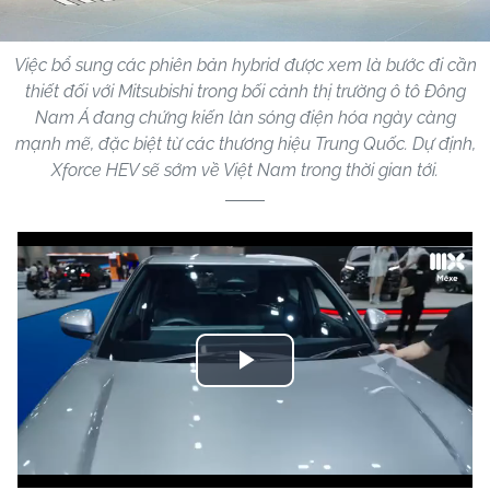
Việc bổ sung các phiên bản hybrid được xem là bước đi cần
thiết đối với Mitsubishi trong bối cảnh thị trường ô tô Đông
Nam Á đang chứng kiến làn sóng điện hóa ngày càng
mạnh mẽ, đặc biệt từ các thương hiệu Trung Quốc. Dự định,
Xforce HEV sẽ sớm về Việt Nam trong thời gian tới.
Play
Video