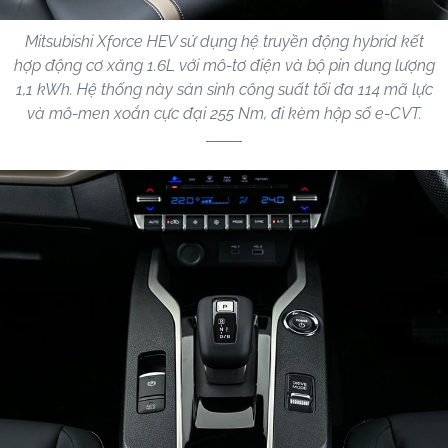
Mitsubishi Xforce HEV sử dụng hệ truyền động hybrid kết
hợp động cơ xăng 1.6L với mô-tơ điện và bộ pin dung lượng
1,1 kWh. Hệ thống này sản sinh công suất tối đa 114 mã lực
và mô-men xoắn cực đại 255 Nm, đi kèm hộp số e-CVT.