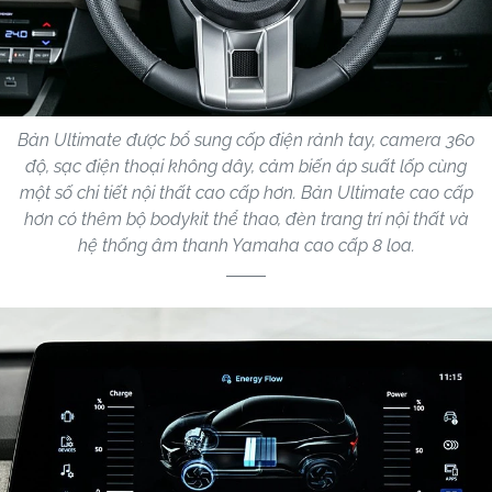
Bản Ultimate được bổ sung cốp điện rảnh tay, camera 360
độ, sạc điện thoại không dây, cảm biến áp suất lốp cùng
một số chi tiết nội thất cao cấp hơn. Bản Ultimate cao cấp
hơn có thêm bộ bodykit thể thao, đèn trang trí nội thất và
hệ thống âm thanh Yamaha cao cấp 8 loa.