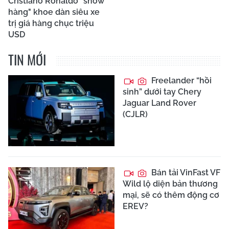
Cristiano Ronaldo "show
hàng" khoe dàn siêu xe
trị giá hàng chục triệu
USD
TIN MỚI
Freelander “hồi
sinh” dưới tay Chery
Jaguar Land Rover
(CJLR)
Bán tải VinFast VF
Wild lộ diện bản thương
mại, sẽ có thêm động cơ
EREV?