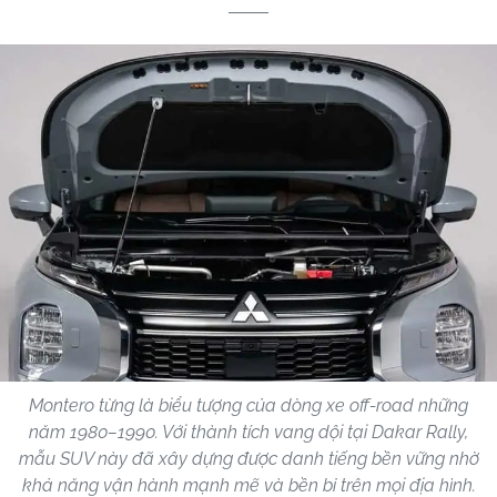
Montero từng là biểu tượng của dòng xe off-road những
năm 1980–1990. Với thành tích vang dội tại Dakar Rally,
mẫu SUV này đã xây dựng được danh tiếng bền vững nhờ
khả năng vận hành mạnh mẽ và bền bỉ trên mọi địa hình.