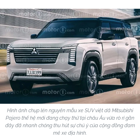
Hình ảnh chụp lén nguyên mẫu xe SUV việt dã Mitsubishi
Pajero thế hệ mới đang chạy thử tại châu Âu vừa rò rỉ gần
đây đã nhanh chóng thu hút sự chú ý của cộng đồng đam
mê xe địa hình.