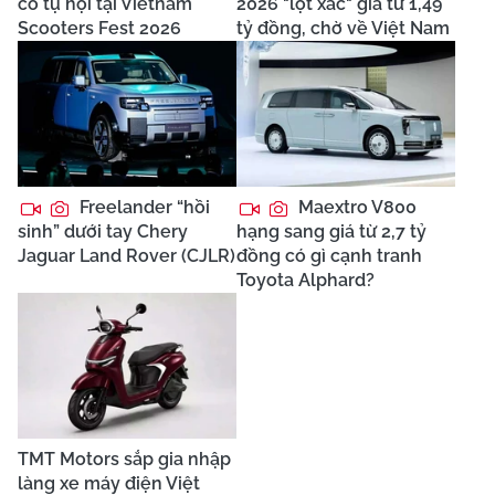
cổ tụ hội tại Vietnam
2026 "lột xác" giá từ 1,49
Scooters Fest 2026
tỷ đồng, chờ về Việt Nam
Freelander “hồi
Maextro V800
sinh” dưới tay Chery
hạng sang giá từ 2,7 tỷ
Jaguar Land Rover (CJLR)
đồng có gì cạnh tranh
Toyota Alphard?
TMT Motors sắp gia nhập
làng xe máy điện Việt