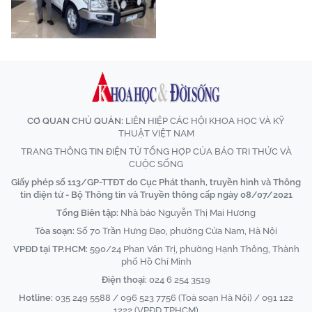
CƠ QUAN CHỦ QUẢN:
LIÊN HIỆP CÁC HỘI KHOA HỌC VÀ KỸ
THUẬT VIỆT NAM
TRANG THÔNG TIN ĐIỆN TỬ TỔNG HỢP CỦA BÁO TRI THỨC VÀ
CUỘC SỐNG
Giấy phép số 113/GP-TTĐT do Cục Phát thanh, truyền hình và Thông
tin điện tử - Bộ Thông tin và Truyền thông cấp ngày 08/07/2021
Tổng Biên tập:
Nhà báo Nguyễn Thị Mai Hương
Tòa soạn:
Số 70 Trần Hưng Đạo, phường Cửa Nam, Hà Nội
VPĐD tại TP.HCM:
590/24 Phan Văn Trị, phường Hạnh Thông, Thành
phố Hồ Chí Minh
Điện thoại:
024 6 254 3519
Hotline:
035 249 5588 / 096 523 7756 (Toà soạn Hà Nội) / 091 122
1222 (VPĐD TPHCM)