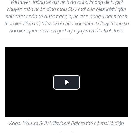
Với truyền thống xe địa hình đã được khẳng định, giới
chuyên môn nhận định mẫu SUV mới của Mitsubishi gần
như chắc chắn sẽ được trang bị hệ dẫn động 4 bánh toàn
thời gian.Hiện tại, Mitsubishi chưa xác nhận bất kỳ thông tin
nào liên quan đến tên gọi hay ngày ra mắt chính thức.
Play
Video
Video: Mẫu xe SUV Mitsubishi Pajero thế hệ mới lộ diện.