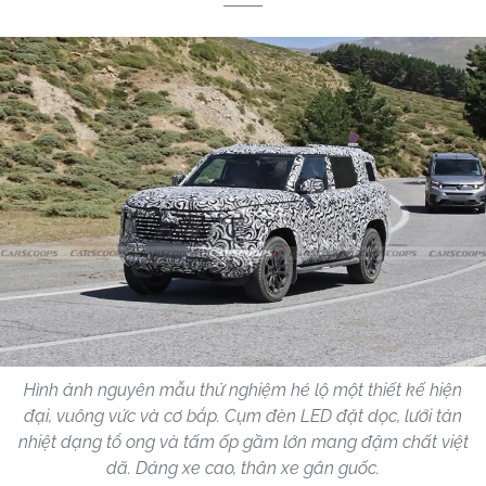
Hình ảnh nguyên mẫu thử nghiệm hé lộ một thiết kế hiện
đại, vuông vức và cơ bắp. Cụm đèn LED đặt dọc, lưới tản
nhiệt dạng tổ ong và tấm ốp gầm lớn mang đậm chất việt
dã. Dáng xe cao, thân xe gân guốc.