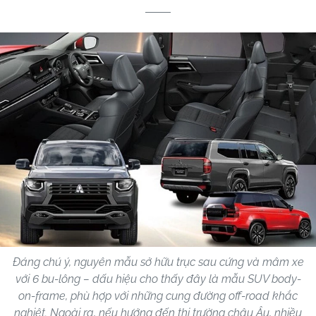
Đáng chú ý, nguyên mẫu sở hữu trục sau cứng và mâm xe
với 6 bu-lông – dấu hiệu cho thấy đây là mẫu SUV body-
on-frame, phù hợp với những cung đường off-road khắc
nghiệt. Ngoài ra, nếu hướng đến thị trường châu Âu, nhiều