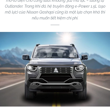
mô-tơ điện cho công suất khoảng 302 mã lực – tương tự
Outlander. Trong khi đó, hệ truyền động e-Power 1.5L (190
mã lực) của Nissan Qashqai cũng là một lựa chọn khả thi
nếu muốn tiết kiệm chi phí.