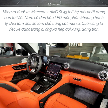
Vòng ra đuôi xe, Mercedes-AMG SL43 thế hệ mới nhất đang
bán tại Việt Nam có đèn hậu LED mới, phần khoang hành
lý chia làm đôi, để làm chỗ trống cất mui xe. Cuối cùng là
việc xe được trang bị ống xả kép đối xứng, dạng tròn.