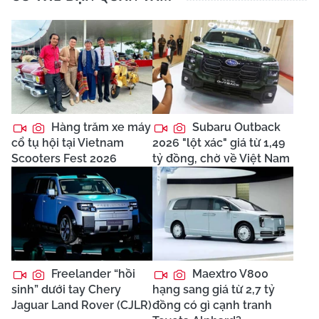
Hàng trăm xe máy
Subaru Outback
cổ tụ hội tại Vietnam
2026 "lột xác" giá từ 1,49
Scooters Fest 2026
tỷ đồng, chờ về Việt Nam
Freelander “hồi
Maextro V800
sinh” dưới tay Chery
hạng sang giá từ 2,7 tỷ
Jaguar Land Rover (CJLR)
đồng có gì cạnh tranh