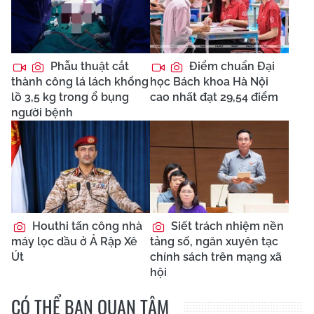
Phẫu thuật cắt
Điểm chuẩn Đại
thành công lá lách khổng
học Bách khoa Hà Nội
lồ 3,5 kg trong ổ bụng
cao nhất đạt 29,54 điểm
người bệnh
Houthi tấn công nhà
Siết trách nhiệm nền
máy lọc dầu ở Ả Rập Xê
tảng số, ngăn xuyên tạc
Út
chính sách trên mạng xã
hội
CÓ THỂ BẠN QUAN TÂM