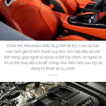
Chưa hết, Mercedes-AMG SL43 thế hệ thứ 7 còn sở hữu
màn hình giải trí kích thước 11,9 inch, tích hợp đầy đủ các
tính năng, giúp người sử dụng có thể tùy chỉnh, và ngoài ra,
nó có thể thay đổi vị trí để chống chói. Màn hình sau tay lái
dạng kỹ thuật số 12,3 inch.