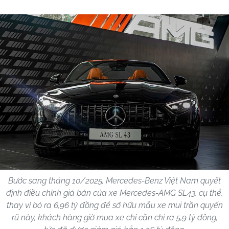
Bước sang tháng 10/2025, Mercedes-Benz Việt Nam quyết
định điều chỉnh giá bán của xe Mercedes-AMG SL43, cụ thể,
thay vì bỏ ra 6,96 tỷ đồng để sở hữu mẫu xe mui trần quyến
rũ này, khách hàng giờ mua xe chỉ cần chi ra 5,9 tỷ đồng,