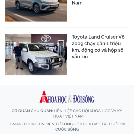
Nam
Toyota Land Cruiser V8
2009 chạy gần 1 triệu
km, động cơ và hộp số
vẫn zin
CƠ QUAN CHỦ QUẢN:
LIÊN HIỆP CÁC HỘI KHOA HỌC VÀ KỸ
THUẬT VIỆT NAM
TRANG THÔNG TIN ĐIỆN TỬ TỔNG HỢP CỦA BÁO TRI THỨC VÀ
CUỘC SỐNG