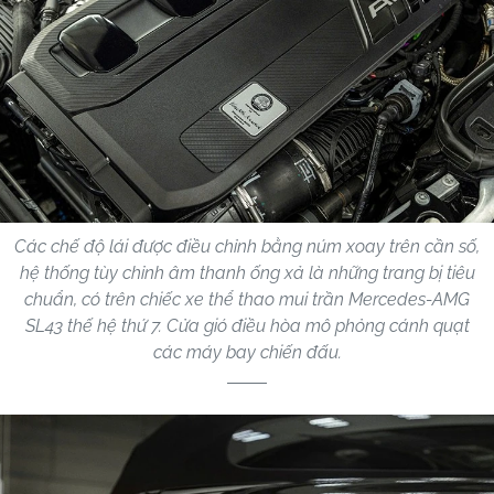
Các chế độ lái được điều chỉnh bằng núm xoay trên cần số,
hệ thống tùy chỉnh âm thanh ống xả là những trang bị tiêu
chuẩn, có trên chiếc xe thể thao mui trần Mercedes-AMG
SL43 thế hệ thứ 7. Cửa gió điều hòa mô phỏng cánh quạt
các máy bay chiến đấu.