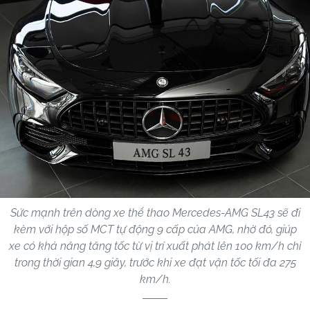
Sức mạnh trên dòng xe thể thao Mercedes-AMG SL43 sẽ đi
kèm với hộp số MCT tự động 9 cấp của AMG, nhờ đó, giúp
xe có khả năng tăng tốc từ vị trí xuất phát lên 100 km/h chỉ
trong thời gian 4,9 giây, trước khi xe đạt vận tốc tối đa 275
km/h.