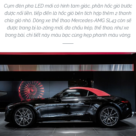
Cụm đèn pha LED mới có hình tam giác, phần hốc gió trước
được nối liền, tiếp đến là hốc gió bên tích hợp thêm 2 thanh
chia gió nhỏ. Dòng xe thể thao Mercedes-AMG SL43 còn sẽ
được trang bị la-zăng mới, đa chấu kép, thể thao, như xe
trong bài, chi tiết này màu bạc cùng kẹp phanh màu vàng.