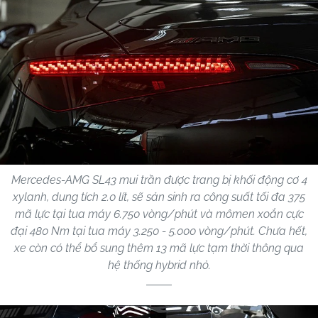
Mercedes-AMG SL43 mui trần được trang bị khối động cơ 4
xylanh, dung tích 2.0 lít, sẽ sản sinh ra công suất tối đa 375
mã lực tại tua máy 6.750 vòng/phút và mômen xoắn cực
đại 480 Nm tại tua máy 3.250 - 5.000 vòng/phút. Chưa hết,
xe còn có thể bổ sung thêm 13 mã lực tạm thời thông qua
hệ thống hybrid nhỏ.