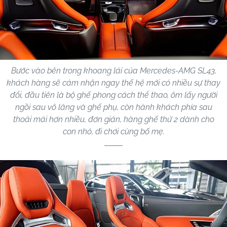
Bước vào bên trong khoang lái của Mercedes-AMG SL43,
khách hàng sẽ cảm nhận ngay thế hệ mới có nhiều sự thay
đổi, đầu tiên là bộ ghế phong cách thể thao, ôm lấy người
ngồi sau vô lăng và ghế phụ, còn hành khách phía sau
thoải mái hơn nhiều, đơn giản, hàng ghế thứ 2 dành cho
con nhỏ, đi chơi cùng bố mẹ.