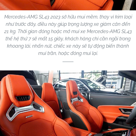
Mercedes-AMG SL43 2023 sở hữu mui mềm, thay vì kim loại
như trước đây, điều này giúp trọng lượng xe giảm cân đến
21 kg. Thời gian đóng hoặc mở mui xe Mercedes-AMG SL43
thế hệ thứ 7 sẽ mất 15 giây, khách hàng chỉ cần ngồi trong
khoang lái, nhấn nút, chiếc xe này sẽ tự động biến thành
mui trần, hoặc đóng mui lại.