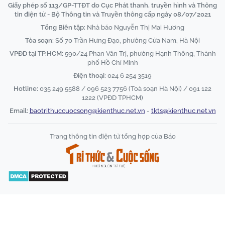
Giấy phép số 113/GP-TTĐT do Cục Phát thanh, truyền hình và Thông
tin điện tử - Bộ Thông tin và Truyền thông cấp ngày 08/07/2021
Tổng Biên tập:
Nhà báo Nguyễn Thị Mai Hương
Tòa soạn:
Số 70 Trần Hưng Đạo, phường Cửa Nam, Hà Nội
VPĐD tại TP.HCM:
590/24 Phan Văn Trị, phường Hạnh Thông, Thành
phố Hồ Chí Minh
Điện thoại:
024 6 254 3519
Hotline:
035 249 5588 / 096 523 7756 (Toà soạn Hà Nội) / 091 122
1222 (VPĐD TPHCM)
Email:
baotrithuccuocsong@kienthuc.net.vn
-
tkts@kienthuc.net.vn
Trang thông tin điện tử tổng hợp của Báo