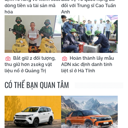
dòng tiền và tài sản mã
đối với Trung sĩ Cao Tuấn
hóa
Anh
Bắt giữ 2 đối tượng,
Hoàn thành lấy mẫu
thu giữ hơn 210kg vật
ADN xác định danh tính
liệu nổ ở Quảng Trị
liệt sĩ ở Hà Tĩnh
CÓ THỂ BẠN QUAN TÂM