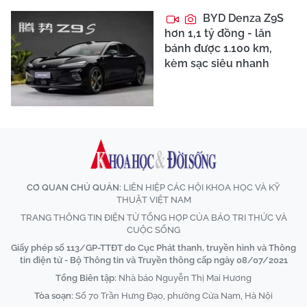
BYD Denza Z9S
hơn 1,1 tỷ đồng - lăn
bánh được 1.100 km,
kèm sạc siêu nhanh
CƠ QUAN CHỦ QUẢN:
LIÊN HIỆP CÁC HỘI KHOA HỌC VÀ KỸ
THUẬT VIỆT NAM
TRANG THÔNG TIN ĐIỆN TỬ TỔNG HỢP CỦA BÁO TRI THỨC VÀ
CUỘC SỐNG
Giấy phép số 113/GP-TTĐT do Cục Phát thanh, truyền hình và Thông
tin điện tử - Bộ Thông tin và Truyền thông cấp ngày 08/07/2021
Tổng Biên tập:
Nhà báo Nguyễn Thị Mai Hương
Tòa soạn:
Số 70 Trần Hưng Đạo, phường Cửa Nam, Hà Nội