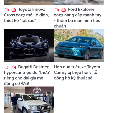
Toyota Innova
Ford Explorer
Cross 2027 mới lộ diện,
2027 nâng cấp mạnh tay
thiết kế "lột xác"
- thêm ba màn hình tiêu
chuẩn
Bugatti Destrier -
Hơn nửa triệu xe Toyota
hypercar triệu đô "thửa"
Camry bị triệu hồi vì lỗi
riêng cho đại gia mê
đồng hồ kỹ thuật số
động cơ W16