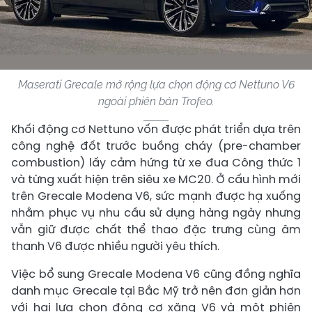
Maserati Grecale mở rộng lựa chọn động cơ Nettuno V6
ngoài phiên bản Trofeo.
Khối động cơ Nettuno vốn được phát triển dựa trên
công nghệ đốt trước buồng cháy (pre-chamber
combustion) lấy cảm hứng từ xe đua Công thức 1
và từng xuất hiện trên siêu xe MC20. Ở cấu hình mới
trên Grecale Modena V6, sức mạnh được hạ xuống
nhằm phục vụ nhu cầu sử dụng hàng ngày nhưng
vẫn giữ được chất thể thao đặc trưng cùng âm
thanh V6 được nhiều người yêu thích.
Việc bổ sung Grecale Modena V6 cũng đồng nghĩa
danh mục Grecale tại Bắc Mỹ trở nên đơn giản hơn
với hai lựa chọn động cơ xăng V6 và một phiên