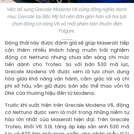
Việc bổ sung Grecale Modena V6 cũng đồng nghĩa danh
mục Grecale tại Bắc Mỹ trở nên đơn giản hơn với hai lựa
chọn động cơ xăng V6 và một phiên bản thuần điện
Folgore.
Động thái này được đánh giá sẽ giúp Maserati tiếp
cận thêm nhiều khách hàng muốn trải nghiệm
động cơ Nettuno nhưng chưa sẵn sàng chi mức
tiền dành cho Trofeo. So với bản 530 mã lực,
Grecale Modena V6 được xem là lựa chọn dung
hòa giữa khả năng vận hành, cảm giác lái và chi
phí sở hữu, vẫn giữ được bản sắc thể thao vốn là
DNA của thương hiệu đến từ Modena.
Trước khi xuất hiện trên Grecale Modena V6, động
cơ Nettuno được xem là một trong những niềm tự
hào lớn nhất của Maserati hiện đại. Trên Grecale
Trofeo, khối V6 3.0L tăng áp kép sản sinh 530 mã
lực và 620 Nm mô-men xoắn, cho phép mẫu SUV