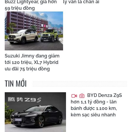
Buzz Lightyear, giá hơn
lý vẫn là chân ái
59 triệu đồng
Suzuki Jimny đang giảm
tới 120 triệu, XL7 Hybrid
ưu đãi 75 triệu đồng
TIN MỚI
BYD Denza Z9S
hơn 1,1 tỷ đồng - lăn
bánh được 1.100 km,
kèm sạc siêu nhanh