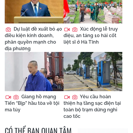
Dự luật đề xuất bỏ 40
Xúc động lễ truy
điều kiện kinh doanh,
điệu, an táng 10 hài cốt
phân quyền mạnh cho
liệt sĩ ở Hà Tĩnh
địa phương
Giang hồ mạng
Yêu cầu hoàn
Tiến “Bịp” hầu tòa về tội
thiện hạ tầng sạc điện tại
ma túy
toàn bộ trạm dừng nghỉ
cao tốc
CÓ THỂ BẠN QUAN TÂM