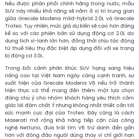
Nếu được phân phối chính hãng trong nước, mẫu
SUV này nhiều khả năng sẽ nằm ở vị trí trung gian
giữa Grecale Modena mild-hybrid 2.0L và Grecale
Trofeo. Tuy nhiên, mức giá dự kiến sẽ cao hơn đáng
kể so với các phiên bản sử dụng động cơ 2.0L do
dung tích xi-lanh lớn hơn, đồng thời chịu tác động
từ thuế tiêu thụ đặc biệt áp dụng đối với xe trang
bị động cơ 3.0L.
Trong bối cảnh phân khúc SUV hạng sang hiệu
năng cao tại Việt Nam ngày càng cạnh tranh, sự
xuất hiện của Grecale Modena V6 nếu trở thành
hiện thực có thể mang đến thêm một lựa chọn
đáng chú ý cho nhóm khách hàng yêu thích cảm
giác lái đậm chất Ý nhưng không nhất thiết cần tới
sức mạnh cực đại của Trofeo. Đây cũng là cách
Maserati mở rộng khả năng tiếp cận của công
nghệ Nettuno, đưa trái tim V6 trứ danh đến gần
hơn với đông đảo người dùng thay vì chỉ giới hạn