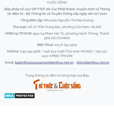
CUỘC SỐNG
Giấy phép số 113/GP-TTĐT do Cục Phát thanh, truyền hình và Thông
tin điện tử - Bộ Thông tin và Truyền thông cấp ngày 08/07/2021
Tổng Biên tập:
Nhà báo Nguyễn Thị Mai Hương
Tòa soạn:
Số 70 Trần Hưng Đạo, phường Cửa Nam, Hà Nội
VPĐD tại TP.HCM:
590/24 Phan Văn Trị, phường Hạnh Thông, Thành
phố Hồ Chí Minh
Điện thoại:
024 6 254 3519
Hotline:
035 249 5588 / 096 523 7756 (Toà soạn Hà Nội) / 091 122
1222 (VPĐD TPHCM)
Email:
baotrithuccuocsong@kienthuc.net.vn
-
tkts@kienthuc.net.vn
Trang thông tin điện tử tổng hợp của Báo