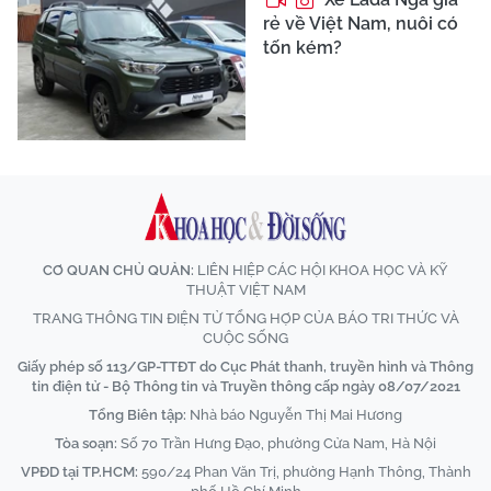
rẻ về Việt Nam, nuôi có
tốn kém?
CƠ QUAN CHỦ QUẢN:
LIÊN HIỆP CÁC HỘI KHOA HỌC VÀ KỸ
THUẬT VIỆT NAM
TRANG THÔNG TIN ĐIỆN TỬ TỔNG HỢP CỦA BÁO TRI THỨC VÀ
CUỘC SỐNG
Giấy phép số 113/GP-TTĐT do Cục Phát thanh, truyền hình và Thông
tin điện tử - Bộ Thông tin và Truyền thông cấp ngày 08/07/2021
Tổng Biên tập:
Nhà báo Nguyễn Thị Mai Hương
Tòa soạn:
Số 70 Trần Hưng Đạo, phường Cửa Nam, Hà Nội
VPĐD tại TP.HCM:
590/24 Phan Văn Trị, phường Hạnh Thông, Thành