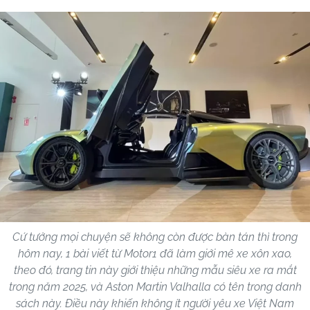
Cứ tưởng mọi chuyện sẽ không còn được bàn tán thì trong
hôm nay, 1 bài viết từ Motor1 đã làm giới mê xe xôn xao,
theo đó, trang tin này giới thiệu những mẫu siêu xe ra mắt
trong năm 2025, và Aston Martin Valhalla có tên trong danh
sách này. Điều này khiến không ít người yêu xe Việt Nam