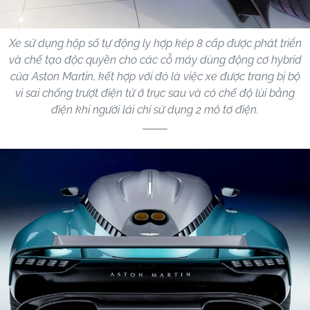
Xe sử dụng hộp số tự động ly hợp kép 8 cấp được phát triển
và chế tạo độc quyền cho các cỗ máy dùng động cơ hybrid
của Aston Martin, kết hợp với đó là việc xe được trang bị bộ
vi sai chống trượt điện tử ở trục sau và có chế độ lùi bằng
điện khi người lái chỉ sử dụng 2 mô tơ điện.