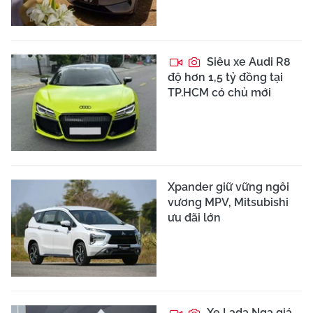
Siêu xe Audi R8
độ hơn 1,5 tỷ đồng tại
TP.HCM có chủ mới
Xpander giữ vững ngôi
vương MPV, Mitsubishi
ưu đãi lớn
Xe Lada Nga giá