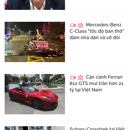
Mercedes-Benz
C-Class "tốc độ bàn thờ"
đâm nhà dân và vỡ đôi
Cận cảnh Ferrari
812 GTS mui trần hơn 21
tỷ tại Việt Nam
Subaru Crosstrek tại Việt