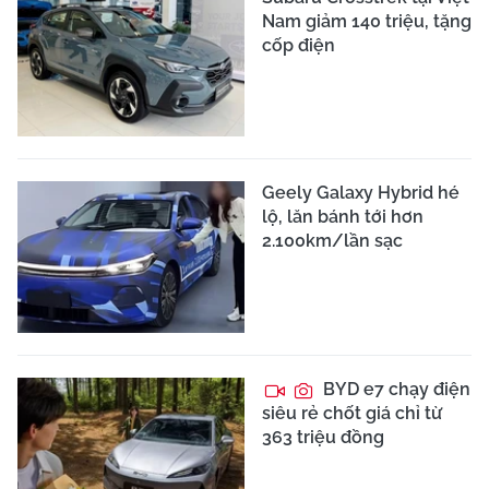
Nam giảm 140 triệu, tặng
cốp điện
Geely Galaxy Hybrid hé
lộ, lăn bánh tới hơn
2.100km/lần sạc
BYD e7 chạy điện
siêu rẻ chốt giá chỉ từ
363 triệu đồng