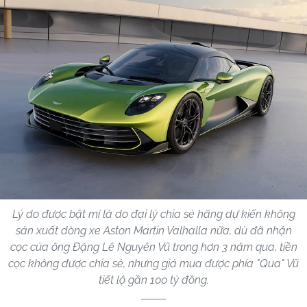
Lý do được bật mí là do đại lý chia sẻ hãng dự kiến không
sản xuất dòng xe Aston Martin Valhalla nữa, dù đã nhận
cọc của ông Đặng Lê Nguyên Vũ trong hơn 3 năm qua, tiền
cọc không được chia sẻ, nhưng giá mua được phía "Qua" Vũ
tiết lộ gần 100 tỷ đồng.