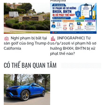
Malaysia
Nghi phạm bị bắt tại
[INFOGRAPHIC] Từ
sân golf của ông Trump ở
10/9/2026 vi phạm hồ sơ
California
hưởng BHXH, BHTN bị xử
phạt thế nào?
CÓ THỂ BẠN QUAN TÂM