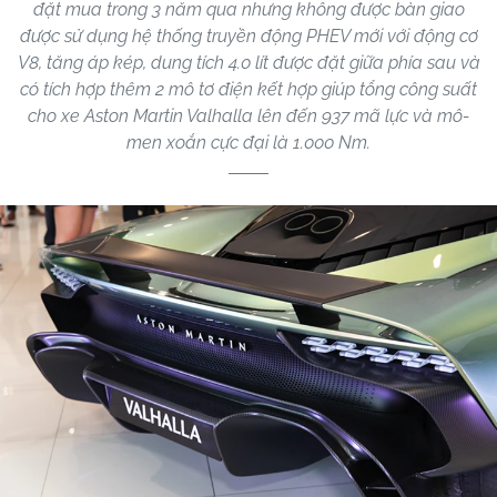
đặt mua trong 3 năm qua nhưng không được bàn giao
được sử dụng hệ thống truyền động PHEV mới với động cơ
V8, tăng áp kép, dung tích 4.0 lít được đặt giữa phía sau và
có tích hợp thêm 2 mô tơ điện kết hợp giúp tổng công suất
cho xe Aston Martin Valhalla lên đến 937 mã lực và mô-
men xoắn cực đại là 1.000 Nm.