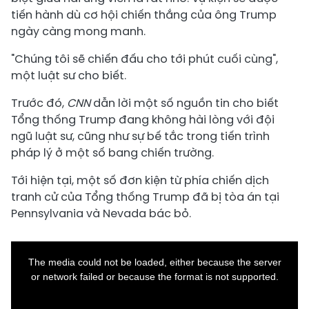
tiến hành dù cơ hội chiến thắng của ông Trump
ngày càng mong manh.
"Chúng tôi sẽ chiến đấu cho tới phút cuối cùng",
một luật sư cho biết.
Trước đó,
CNN
dẫn lời một số nguồn tin cho biết
Tổng thống Trump đang không hài lòng với đội
ngũ luật sư, cũng như sự bế tắc trong tiến trình
pháp lý ở một số bang chiến trường.
Tới hiện tại, một số đơn kiện từ phía chiến dịch
tranh cử của Tổng thống Trump đã bị tòa án tại
Pennsylvania và Nevada bác bỏ.
This
is
a
The media could not be loaded, either because the server
modal
window.
or network failed or because the format is not supported.