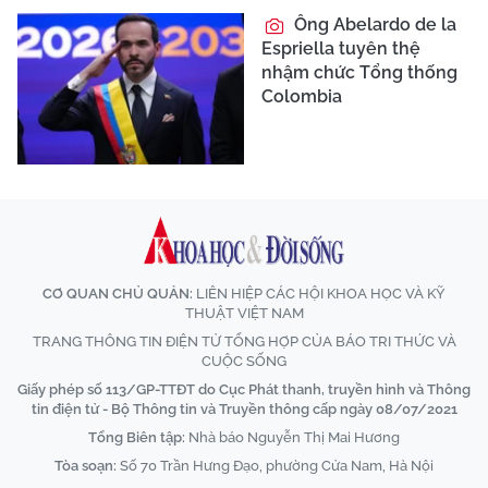
Ông Abelardo de la
Espriella tuyên thệ
nhậm chức Tổng thống
Colombia
CƠ QUAN CHỦ QUẢN:
LIÊN HIỆP CÁC HỘI KHOA HỌC VÀ KỸ
THUẬT VIỆT NAM
TRANG THÔNG TIN ĐIỆN TỬ TỔNG HỢP CỦA BÁO TRI THỨC VÀ
CUỘC SỐNG
Giấy phép số 113/GP-TTĐT do Cục Phát thanh, truyền hình và Thông
tin điện tử - Bộ Thông tin và Truyền thông cấp ngày 08/07/2021
Tổng Biên tập:
Nhà báo Nguyễn Thị Mai Hương
Tòa soạn:
Số 70 Trần Hưng Đạo, phường Cửa Nam, Hà Nội