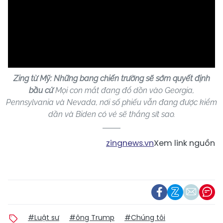
Zing từ Mỹ: Những bang chiến trường sẽ sớm quyết định
bầu cử
Mọi con mắt đang đổ dồn vào Georgia,
Pennsylvania và Nevada, nơi số phiếu vẫn đang được kiểm
dần và Biden có vẻ sẽ thắng sít sao.
zingnews.vn
Xem link nguồn
#Luật sư
#ông Trump
#Chúng tôi