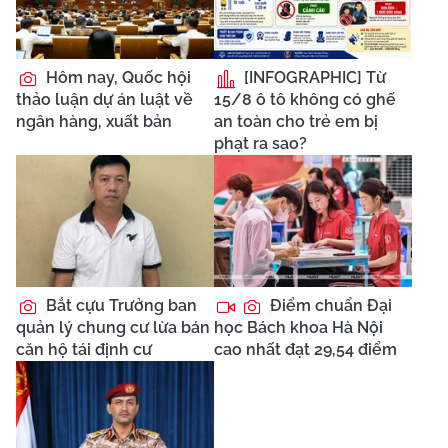
Hôm nay, Quốc hội
[INFOGRAPHIC] Từ
thảo luận dự án luật về
15/8 ô tô không có ghế
ngân hàng, xuất bản
an toàn cho trẻ em bị
phạt ra sao?
Bắt cựu Trưởng ban
Điểm chuẩn Đại
quản lý chung cư lừa bán
học Bách khoa Hà Nội
căn hộ tái định cư
cao nhất đạt 29,54 điểm