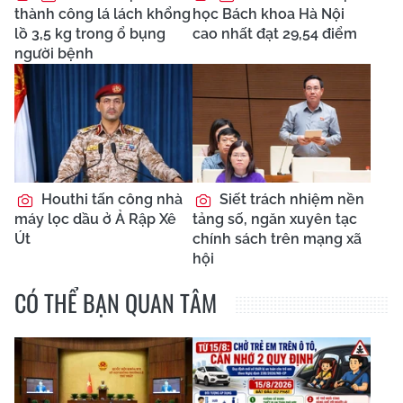
thành công lá lách khổng
học Bách khoa Hà Nội
lồ 3,5 kg trong ổ bụng
cao nhất đạt 29,54 điểm
người bệnh
Houthi tấn công nhà
Siết trách nhiệm nền
máy lọc dầu ở Ả Rập Xê
tảng số, ngăn xuyên tạc
Út
chính sách trên mạng xã
hội
CÓ THỂ BẠN QUAN TÂM