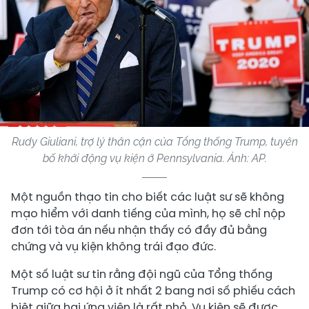
Rudy Giuliani, trợ lý thân cận của Tổng thống Trump, tuyên
bố khởi động vụ kiện ở Pennsylvania. Ảnh:
AP
.
Một nguồn thạo tin cho biết các luật sư sẽ không
mạo hiểm với danh tiếng của mình, họ sẽ chỉ nộp
đơn tới tòa án nếu nhận thấy có đầy đủ bằng
chứng và vụ kiện không trái đạo đức.
Một số luật sư tin rằng đội ngũ của Tổng thống
Trump có cơ hội ở ít nhất 2 bang nơi số phiếu cách
biệt giữa hai ứng viên là rất nhỏ. Vụ kiện sẽ được