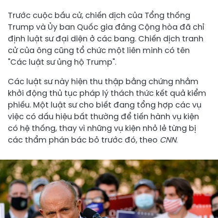
Trước cuộc bầu cử, chiến dịch của Tổng thống
Trump và Ủy ban Quốc gia đảng Cộng hòa đã chỉ
định luật sư đại diện ở các bang. Chiến dịch tranh
cử của ông cũng tổ chức một liên minh có tên
"Các luật sư ủng hộ Trump".
Các luật sư này hiện thu thập bằng chứng nhằm
khởi động thủ tục pháp lý thách thức kết quả kiểm
phiếu. Một luật sư cho biết đang tổng hợp các vụ
việc có dấu hiệu bất thường để tiến hành vụ kiện
có hệ thống, thay vì những vụ kiện nhỏ lẻ từng bị
các thẩm phán bác bỏ trước đó, theo
CNN
.