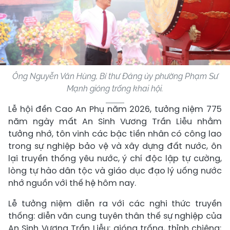
Ông Nguyễn Văn Hùng, Bí thư Đảng ủy phường Phạm Sư
Mạnh gióng trống khai hội.
Lễ hội đền Cao An Phụ năm 2026, tưởng niệm 775
năm ngày mất An Sinh Vương Trần Liễu nhằm
tưởng nhớ, tôn vinh các bậc tiền nhân có công lao
trong sự nghiệp bảo vệ và xây dựng đất nước, ôn
lại truyền thống yêu nước, ý chí độc lập tự cường,
lòng tự hào dân tộc và giáo dục đạo lý uống nước
nhớ nguồn với thế hệ hôm nay.
Lễ tưởng niệm diễn ra với các nghi thức truyền
thống: diễn văn cung tuyên thân thế sự nghiệp của
An Sinh Vương Trần Liễu; gióng trống, thỉnh chiêng;