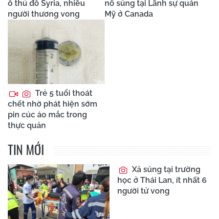
ô thủ đô Syria, nhiều
nổ súng tại Lãnh sự quán
người thương vong
Mỹ ở Canada
Trẻ 5 tuổi thoát
chết nhờ phát hiện sớm
pin cúc áo mắc trong
thực quản
TIN MỚI
Xả súng tại trường
học ở Thái Lan, ít nhất 6
người tử vong