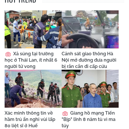
Xả súng tại trường
Cảnh sát giao thông Hà
học ở Thái Lan, ít nhất 6
Nội mở đường đưa người
người tử vong
bị rắn cắn đi cấp cứu
Xác minh thông tin về
Giang hồ mạng Tiến
hầm trú ẩn nghi vùi lấp
"Bịp" lĩnh 8 năm tù vì ma
80 liệt sĩ ở Huế
túy