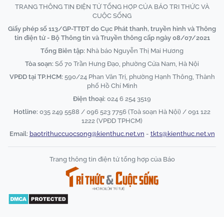
TRANG THÔNG TIN ĐIỆN TỬ TỔNG HỢP CỦA BÁO TRI THỨC VÀ
CUỘC SỐNG
Giấy phép số 113/GP-TTĐT do Cục Phát thanh, truyền hình và Thông
tin điện tử - Bộ Thông tin và Truyền thông cấp ngày 08/07/2021
Tổng Biên tập:
Nhà báo Nguyễn Thị Mai Hương
Tòa soạn:
Số 70 Trần Hưng Đạo, phường Cửa Nam, Hà Nội
VPĐD tại TP.HCM:
590/24 Phan Văn Trị, phường Hạnh Thông, Thành
phố Hồ Chí Minh
Điện thoại:
024 6 254 3519
Hotline:
035 249 5588 / 096 523 7756 (Toà soạn Hà Nội) / 091 122
1222 (VPĐD TPHCM)
Email:
baotrithuccuocsong@kienthuc.net.vn
-
tkts@kienthuc.net.vn
Trang thông tin điện tử tổng hợp của Báo