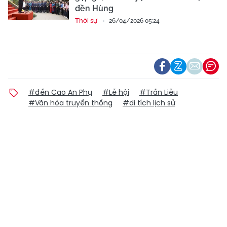
đền Hùng
Thời sự
26/04/2026 05:24
#đền Cao An Phụ
#Lễ hội
#Trần Liễu
#Văn hóa truyền thống
#di tích lịch sử