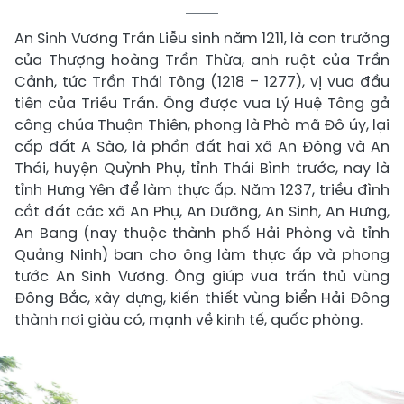
An Sinh Vương Trần Liễu sinh năm 1211, là con trưởng
của Thượng hoàng Trần Thừa, anh ruột của Trần
Cảnh, tức Trần Thái Tông (1218 – 1277), vị vua đầu
tiên của Triều Trần. Ông được vua Lý Huệ Tông gả
công chúa Thuận Thiên, phong là Phò mã Đô úy, lại
cấp đất A Sào, là phần đất hai xã An Đông và An
Thái, huyện Quỳnh Phụ, tỉnh Thái Bình trước, nay là
tỉnh Hưng Yên để làm thực ấp. Năm 1237, triều đình
cắt đất các xã An Phụ, An Dưỡng, An Sinh, An Hưng,
An Bang (nay thuộc thành phố Hải Phòng và tỉnh
Quảng Ninh) ban cho ông làm thực ấp và phong
tước An Sinh Vương. Ông giúp vua trấn thủ vùng
Đông Bắc, xây dựng, kiến thiết vùng biển Hải Đông
thành nơi giàu có, mạnh về kinh tế, quốc phòng.