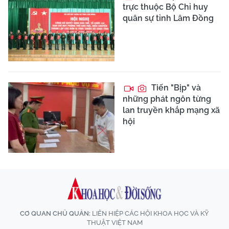
trực thuộc Bộ Chỉ huy
quân sự tỉnh Lâm Đồng
Tiến "Bịp" và
những phát ngôn từng
lan truyền khắp mạng xã
hội
CƠ QUAN CHỦ QUẢN:
LIÊN HIỆP CÁC HỘI KHOA HỌC VÀ KỸ
THUẬT VIỆT NAM