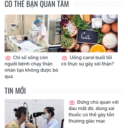
CÓ THỂ BẠN QUAN TÂM
Chỉ số sống còn
Uống canxi buổi tối
người bệnh chạy thận
có thực sự gây sỏi thận?
nhân tạo không được bỏ
qua
TIN MỚI
Đừng chủ quan với
đau mắt đỏ, dùng sai
thuốc có thể gây tổn
thương giác mạc