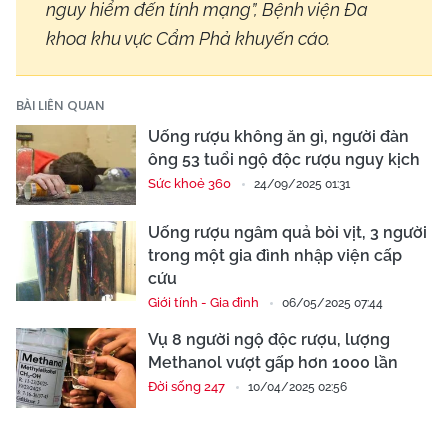
nguy hiểm đến tính mạng”, Bệnh viện Đa
khoa khu vực Cẩm Phả khuyến cáo.
BÀI LIÊN QUAN
Uống rượu không ăn gì, người đàn
ông 53 tuổi ngộ độc rượu nguy kịch
Sức khoẻ 360
24/09/2025 01:31
Uống rượu ngâm quả bòi vịt, 3 người
trong một gia đình nhập viện cấp
cứu
Giới tính - Gia đình
06/05/2025 07:44
Vụ 8 người ngộ độc rượu, lượng
Methanol vượt gấp hơn 1000 lần
Đời sống 247
10/04/2025 02:56