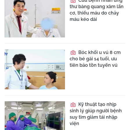
Cứu bệnh nhân ung
thư bàng quang xâm lấn
cơ, thiếu máu do chảy
máu kéo dài
Bóc khối u vú 8 cm
cho bé gái 14 tuổi, ưu
tiên bảo tồn tuyến vú
Kỹ thuật tạo nhịp
sinh lý giúp người bệnh
suy tim giảm tái nhập
viện