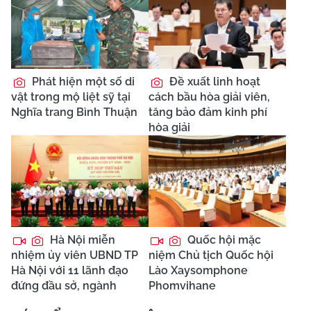
Phát hiện một số di
Đề xuất linh hoạt
vật trong mộ liệt sỹ tại
cách bầu hòa giải viên,
Nghĩa trang Bình Thuận
tăng bảo đảm kinh phí
hòa giải
Hà Nội miễn
Quốc hội mặc
nhiệm ủy viên UBND TP
niệm Chủ tịch Quốc hội
Hà Nội với 11 lãnh đạo
Lào Xaysomphone
đứng đầu sở, ngành
Phomvihane