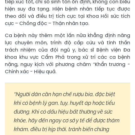
tiếp xúc tốt, chỉ số sinh tồn ổn định, không còn biểu
hiện suy đa tạng. Hiện bệnh nhân tiếp tục được
theo dõi và điều trị tích cực tại Khoa Hồi sức tích
cực – Chống độc – Thận nhân tạo.
Ca bệnh này thêm một lần nữa khẳng định năng
lực chuyên môn, trình độ cấp cứu và tinh thần
trách nhiệm của đội ngũ y, bác sĩ Bệnh viện Đa
khoa khu vực Cẩm Phả trong xử trí các ca bệnh
nặng, nguy kịch với phương châm “Khẩn trương -
Chính xác - Hiệu quả.
“Người dân cần hạn chế rượu bia, đặc biệt
khi có bệnh lý gan, tụy, huyết áp hoặc tiểu
đường. Khi có dấu hiệu bất thường về sức
khỏe, hãy đến ngay cơ sở y tế để được thăm
khám, điều trị kịp thời, tránh biến chứng