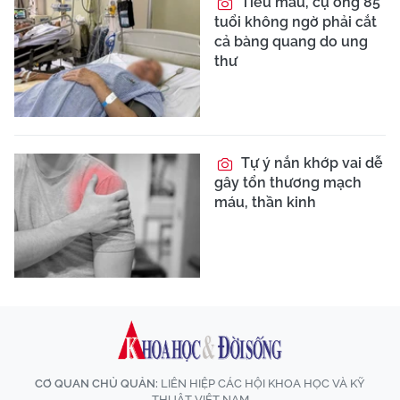
Tiểu máu, cụ ông 85
tuổi không ngờ phải cắt
cả bàng quang do ung
thư
Tự ý nắn khớp vai dễ
gây tổn thương mạch
máu, thần kinh
CƠ QUAN CHỦ QUẢN:
LIÊN HIỆP CÁC HỘI KHOA HỌC VÀ KỸ
THUẬT VIỆT NAM