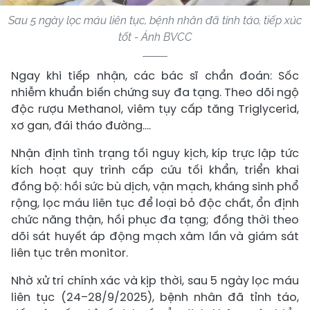
Sau 5 ngày lọc máu liên tục, bệnh nhân đã tỉnh táo, tiếp xúc
tốt - Ảnh BVCC
Ngay khi tiếp nhận, các bác sĩ chẩn đoán: Sốc
nhiễm khuẩn biến chứng suy đa tạng. Theo dõi ngộ
độc rượu Methanol, viêm tụy cấp tăng Triglycerid,
xơ gan, đái tháo đường....
Nhận định tình trạng tối nguy kịch, kíp trực lập tức
kích hoạt quy trình cấp cứu tối khẩn, triển khai
đồng bộ: hồi sức bù dịch, vận mạch, kháng sinh phổ
rộng, lọc máu liên tục để loại bỏ độc chất, ổn định
chức năng thận, hồi phục đa tạng; đồng thời theo
dõi sát huyết áp động mạch xâm lấn và giám sát
liên tục trên monitor.
Nhờ xử trí chính xác và kịp thời, sau 5 ngày lọc máu
liên tục (24–28/9/2025), bệnh nhân đã tỉnh táo,