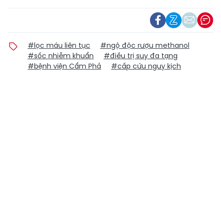
#lọc máu liên tục
#ngộ độc rượu methanol
#sốc nhiễm khuẩn
#điều trị suy đa tạng
#bệnh viện Cẩm Phả
#cấp cứu nguy kịch