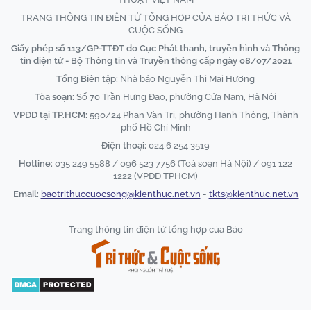
TRANG THÔNG TIN ĐIỆN TỬ TỔNG HỢP CỦA BÁO TRI THỨC VÀ
CUỘC SỐNG
Giấy phép số 113/GP-TTĐT do Cục Phát thanh, truyền hình và Thông
tin điện tử - Bộ Thông tin và Truyền thông cấp ngày 08/07/2021
Tổng Biên tập:
Nhà báo Nguyễn Thị Mai Hương
Tòa soạn:
Số 70 Trần Hưng Đạo, phường Cửa Nam, Hà Nội
VPĐD tại TP.HCM:
590/24 Phan Văn Trị, phường Hạnh Thông, Thành
phố Hồ Chí Minh
Điện thoại:
024 6 254 3519
Hotline:
035 249 5588 / 096 523 7756 (Toà soạn Hà Nội) / 091 122
1222 (VPĐD TPHCM)
Email:
baotrithuccuocsong@kienthuc.net.vn
-
tkts@kienthuc.net.vn
Trang thông tin điện tử tổng hợp của Báo