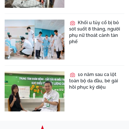
Khối u tủy cổ bị bỏ
sót suốt 8 tháng, người
phụ nữ thoát cảnh tàn
phế
10 năm sau ca lột
toàn bộ da đầu, bé gái
hồi phục kỳ diệu