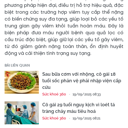
phương pháp hiện đại, điều trị hỗ trợ hiệu quả, đặc
biệt trong các trường hợp viêm tụy cấp thể nặng
có biến chứng suy đa tạng, giúp loại bỏ các yếu tố
trung gian gây viêm khỏi tuần hoàn máu. Đây là
biện pháp đưa máu người bệnh qua quả lọc có
cấu trúc đặc biệt, giúp giữ lại các yếu tố gây viêm,
từ đó giảm gánh nặng toàn thân, ổn định huyết
động và cải thiện tình trạng suy tạng.
BÀI LIÊN QUAN
Sau bữa cơm với nhộng, cô gái 18
tuổi sốc phản vệ phải nhập viện cấp
cứu
Sức khoẻ 360
19/09/2025 08:33
Cô gái 29 tuổi nguy kịch vì loét tá
tràng chảy máu tiêu hoá
Sức khoẻ 360
19/09/2025 08:21