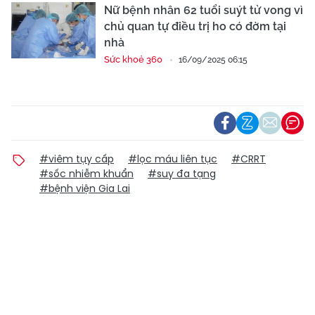
Nữ bệnh nhân 62 tuổi suýt tử vong vì
chủ quan tự điều trị ho có đờm tại
nhà
Sức khoẻ 360
16/09/2025 06:15
#viêm tụy cấp
#lọc máu liên tục
#CRRT
#sốc nhiễm khuẩn
#suy đa tạng
#bệnh viện Gia Lai