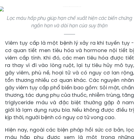
Lọc máu hấp phụ giúp hạn chế xuất hiện các biến chứng
ngắn hạn và dài hạn của suy thận
Viêm tụy cấp là một bệnh lý xảy ra khi tuyến tụy -
cơ quan tiết men tiêu hóa và hormone nội tiết bị
viêm cấp tính. Khi đó, các men tiêu hóa được tiết
ra thay vì đi vào lòng ruột, lại tự tiêu hủy mô tụy,
gây viêm, phù nề, hoại tử và có nguy cơ lan rộng,
tổn thương nhiều cơ quan khác. Các nguyên nhân
gây viêm tụy cấp phổ biến bao gồm: Sỏi mật, chấn
thương, tác dụng phụ của thuốc, nhiễm trùng, tăng
triglyceride máu và đặc biệt thường gặp ở nam
giới là lạm dụng rượu bia. Nếu không được điều trị
kịp thời, người bệnh có nguy cơ tử vong cao.
Hiện nay, ngoài các biện pháp hồi sức cơ bản, lọc
máu hấp phụ được xem là một trong những