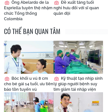
Ông Abelardo de la
Đề xuất tăng tuổi
Espriella tuyên thệ nhậm
nghỉ hưu đối với sĩ quan
chức Tổng thống
quân đội
Colombia
CÓ THỂ BẠN QUAN TÂM
Bóc khối u vú 8 cm
Kỹ thuật tạo nhịp sinh
cho bé gái 14 tuổi, ưu tiên
lý giúp người bệnh suy
bảo tồn tuyến vú
tim giảm tái nhập viện