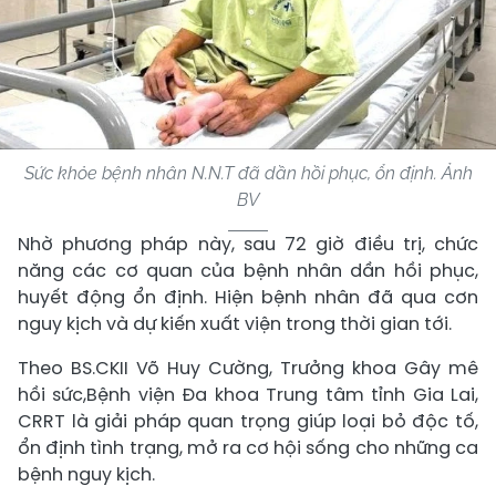
Sức khỏe bệnh nhân N.N.T đã dần hồi phục, ổn định. Ảnh
BV
Nhờ phương pháp này, sau 72 giờ điều trị, chức
năng các cơ quan của bệnh nhân dần hồi phục,
huyết động ổn định. Hiện bệnh nhân đã qua cơn
nguy kịch và dự kiến xuất viện trong thời gian tới.
Theo BS.CKII Võ Huy Cường, Trưởng khoa Gây mê
hồi sức,Bệnh viện Đa khoa Trung tâm tỉnh Gia Lai,
CRRT là giải pháp quan trọng giúp loại bỏ độc tố,
ổn định tình trạng, mở ra cơ hội sống cho những ca
bệnh nguy kịch.