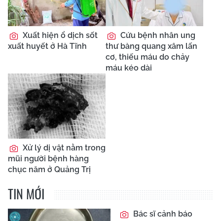
Xuất hiện ổ dịch sốt
Cứu bệnh nhân ung
xuất huyết ở Hà Tĩnh
thư bàng quang xâm lấn
cơ, thiếu máu do chảy
máu kéo dài
Xử lý dị vật nằm trong
mũi người bệnh hàng
chục năm ở Quảng Trị
TIN MỚI
Bác sĩ cảnh báo