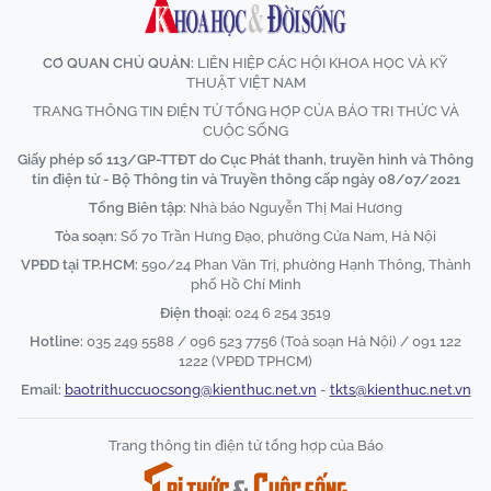
CƠ QUAN CHỦ QUẢN:
LIÊN HIỆP CÁC HỘI KHOA HỌC VÀ KỸ
THUẬT VIỆT NAM
TRANG THÔNG TIN ĐIỆN TỬ TỔNG HỢP CỦA BÁO TRI THỨC VÀ
CUỘC SỐNG
Giấy phép số 113/GP-TTĐT do Cục Phát thanh, truyền hình và Thông
tin điện tử - Bộ Thông tin và Truyền thông cấp ngày 08/07/2021
Tổng Biên tập:
Nhà báo Nguyễn Thị Mai Hương
Tòa soạn:
Số 70 Trần Hưng Đạo, phường Cửa Nam, Hà Nội
VPĐD tại TP.HCM:
590/24 Phan Văn Trị, phường Hạnh Thông, Thành
phố Hồ Chí Minh
Điện thoại:
024 6 254 3519
Hotline:
035 249 5588 / 096 523 7756 (Toà soạn Hà Nội) / 091 122
1222 (VPĐD TPHCM)
Email:
baotrithuccuocsong@kienthuc.net.vn
-
tkts@kienthuc.net.vn
Trang thông tin điện tử tổng hợp của Báo