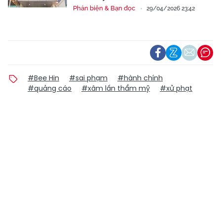
Phản biện & Bạn đọc
29/04/2026 23:42
#Bee Hin
#sai phạm
#hành chính
#quảng cáo
#xâm lấn thẩm mỹ
#xử phạt