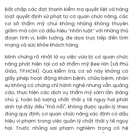
Bất chấp các đợt thanh kiểm tra quyết liệt và hàng
loạt quyết định xử phạt từ cơ quan chức năng, các
cơ sở thẩm mỹ chui không những không thuyên
giảm mà còn có dấu hiệu “nhờn luật” với những thủ
đoạn tinh vi, biến tướng, đe dọa trực tiếp đến tính
mạng và sức khỏe khách hàng.
Minh chứng rõ nhất là vụ việc vừa bị cơ quan chức
năng phát hiện tại cơ sở thẩm mỹ Bee Hin (xã Phú
Giáo, TP.HCM). Qua kiểm tra, cơ sở này không có
giấy phép hoạt động khám bệnh, chữa bệnh; nhân
sự không có chứng chỉ hành nghề nhưng vẫn quảng
cáo, thực hiện các dịch vụ thẩm mỹ xâm lấn. Đáng
chú ý, toàn bộ lượng chất thải y tế nguy hại phát
sinh tại đây đều "thả nổi", không được quản lý theo
đúng quy định, cơ quan chức năng xác định có dấu
hiệu vi phạm trong việc quản lý chất thải y tế nguy
hại. Trước những sai phạm nghiêm trọng có hệ