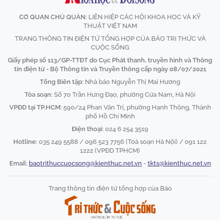
CƠ QUAN CHỦ QUẢN:
LIÊN HIỆP CÁC HỘI KHOA HỌC VÀ KỸ
THUẬT VIỆT NAM
TRANG THÔNG TIN ĐIỆN TỬ TỔNG HỢP CỦA BÁO TRI THỨC VÀ
CUỘC SỐNG
Giấy phép số 113/GP-TTĐT do Cục Phát thanh, truyền hình và Thông
tin điện tử - Bộ Thông tin và Truyền thông cấp ngày 08/07/2021
Tổng Biên tập:
Nhà báo Nguyễn Thị Mai Hương
Tòa soạn:
Số 70 Trần Hưng Đạo, phường Cửa Nam, Hà Nội
VPĐD tại TP.HCM:
590/24 Phan Văn Trị, phường Hạnh Thông, Thành
phố Hồ Chí Minh
Điện thoại:
024 6 254 3519
Hotline:
035 249 5588 / 096 523 7756 (Toà soạn Hà Nội) / 091 122
1222 (VPĐD TPHCM)
Email:
baotrithuccuocsong@kienthuc.net.vn
-
tkts@kienthuc.net.vn
Trang thông tin điện tử tổng hợp của Báo