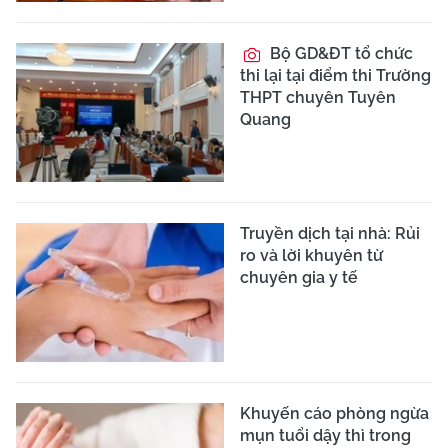
Bộ GD&ĐT tổ chức
thi lại tại điểm thi Trường
THPT chuyên Tuyên
Quang
Truyền dịch tại nhà: Rủi
ro và lời khuyên từ
chuyên gia y tế
Khuyến cáo phòng ngừa
mụn tuổi dậy thì trong