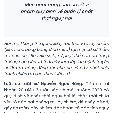
Mức phạt nặng cho cơ sở vi
phạm quy định về quản lý chất
thải nguy hại
Hành vi không thu gom, xử lý rác thải y tế lây nhiễm
(kim tiêm, bông băng dính máu) tại một cơ sở thẩm
mỹ chui như Bee Hin sẽ bị xử phạt thế nào; và trong
trường hợp việc xả thải này làm lây lan bệnh truyền
nhiễm ra cộng đồng thì chủ cơ sở này phải chịu
trách nhiệm ra sao, thưa luật sư?
Luật sư Luật sư Nguyễn Ngọc Hùng:
Căn cứ tại
khoản 20 Điều 3 Luật Bảo vệ môi trường 2020 có
quy định về chất thải nguy hại là chất thải chứa
yếu tố độc hại, phóng xạ, lây nhiễm, dễ cháy, dễ nổ,
gây ăn mòn, gây nhiễm độc hoặc có đặc tính nguy