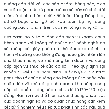
quảng cáo đối với các sản phẩm, hàng hóa, dịch
vụ đặc biệt. mức xử phạt mà cơ sở này sẽ phải đối
diện sẽ là phạt tiền từ 40 - 50 triệu đồng. Đồng thời,
cơ sở buộc phải gỡ bỏ, xóa toàn bộ nội dung
quảng cáo vi phạm trên các nền tảng mạng xã hội.
Bên cạnh đó, việc quảng cáo dịch vụ khám, chữa
bệnh trong khi không có chứng chỉ hành nghề, cơ
sở không có giấy phép có thể được xác định là
hành vi quảng cáo không đúng hoặc gây nhầm lẫn
cho khách hàng về khả năng kinh doanh và cung
cấp dịch vụ thực tế của cơ sở. Theo quy định tại
khoản 5 Điều 34 Nghị định 38/2021/NĐ-CP mức
phạt cho tổ chức quảng cáo không đúng hoặc gây
nhầm lẫn về khả năng kinh doanh, khả năng cung
cấp sản phẩm, hàng hóa, dịch vụ là từ 120- 160 triệu
đồng. Hành vi này thể hiện sự coi thường pháp luật
của doanh nghiệp và cơ quan chức năng cần xem
xét xử lý nghiêm nếu tiếp tục phát sinh các hậu quả