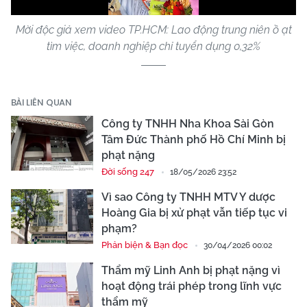
Mời độc giả xem video TP.HCM: Lao động trung niên ồ ạt
tìm việc, doanh nghiệp chỉ tuyển dụng 0,32%
BÀI LIÊN QUAN
Công ty TNHH Nha Khoa Sài Gòn
Tâm Đức Thành phố Hồ Chí Minh bị
phạt nặng
Đời sống 247
18/05/2026 23:52
Vì sao Công ty TNHH MTV Y dược
Hoàng Gia bị xử phạt vẫn tiếp tục vi
phạm?
Phản biện & Bạn đọc
30/04/2026 00:02
Thẩm mỹ Linh Anh bị phạt nặng vì
hoạt động trái phép trong lĩnh vực
thẩm mỹ