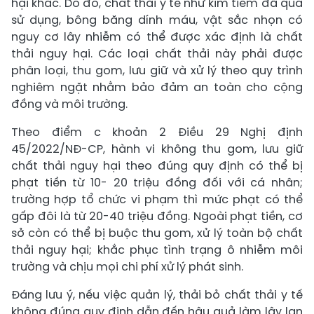
hại khác. Do đó, chất thải y tế như kim tiêm đã qua
sử dụng, bông băng dính máu, vật sắc nhọn có
nguy cơ lây nhiễm có thể được xác định là chất
thải nguy hại. Các loại chất thải này phải được
phân loại, thu gom, lưu giữ và xử lý theo quy trình
nghiêm ngặt nhằm bảo đảm an toàn cho cộng
đồng và môi trường.
Theo điểm c khoản 2 Điều 29 Nghị định
45/2022/NĐ-CP, hành vi không thu gom, lưu giữ
chất thải nguy hại theo đúng quy định có thể bị
phạt tiền từ 10- 20 triệu đồng đối với cá nhân;
trường hợp tổ chức vi phạm thì mức phạt có thể
gấp đôi là từ 20-40 triệu đồng. Ngoài phạt tiền, cơ
sở còn có thể bị buộc thu gom, xử lý toàn bộ chất
thải nguy hại; khắc phục tình trạng ô nhiễm môi
trường và chịu mọi chi phí xử lý phát sinh.
Đáng lưu ý, nếu việc quản lý, thải bỏ chất thải y tế
không đúng quy định dẫn đến hậu quả làm lây lan