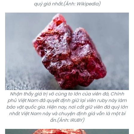
quý giá nhất.(Ảnh: Wikipedia)
Nhận thấy giá trị vô cùng to lớn của viên đá, Chính
phủ Việt Nam đã quyết định giữ lại viên ruby này làm
bảo vật quốc gia. Hiện nay, nơi cất giữ viên đá quý lớn
nhất Việt Nam này và chuyện định giá vẫn là một bí
ẩn.(Ảnh: IRUBY)