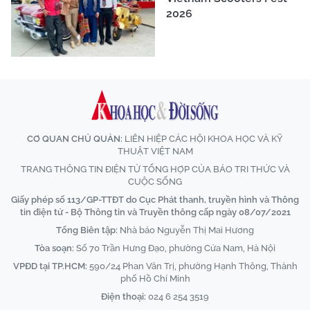
2026
CƠ QUAN CHỦ QUẢN:
LIÊN HIỆP CÁC HỘI KHOA HỌC VÀ KỸ
THUẬT VIỆT NAM
TRANG THÔNG TIN ĐIỆN TỬ TỔNG HỢP CỦA BÁO TRI THỨC VÀ
CUỘC SỐNG
Giấy phép số 113/GP-TTĐT do Cục Phát thanh, truyền hình và Thông
tin điện tử - Bộ Thông tin và Truyền thông cấp ngày 08/07/2021
Tổng Biên tập:
Nhà báo Nguyễn Thị Mai Hương
Tòa soạn:
Số 70 Trần Hưng Đạo, phường Cửa Nam, Hà Nội
VPĐD tại TP.HCM:
590/24 Phan Văn Trị, phường Hạnh Thông, Thành
phố Hồ Chí Minh
Điện thoại:
024 6 254 3519