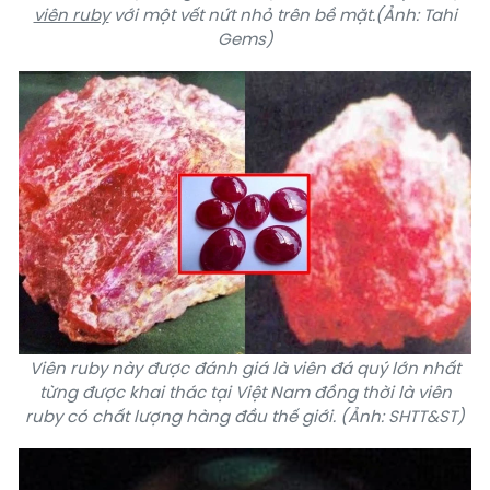
viên ruby
với một vết nứt nhỏ trên bề mặt.(Ảnh: Tahi
Gems)
Viên ruby này được đánh giá là viên đá quý lớn nhất
từng được khai thác tại Việt Nam đồng thời là viên
ruby có chất lượng hàng đầu thế giới. (Ảnh: SHTT&ST)