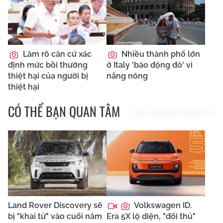
Làm rõ căn cứ xác
Nhiều thành phố lớn
định mức bồi thường
ở Italy 'báo động đỏ' vì
thiệt hại của người bị
nắng nóng
thiệt hại
CÓ THỂ BẠN QUAN TÂM
Land Rover Discovery sẽ
Volkswagen ID.
bị "khai tử" vào cuối năm
Era 5X lộ diện, "đối thủ"