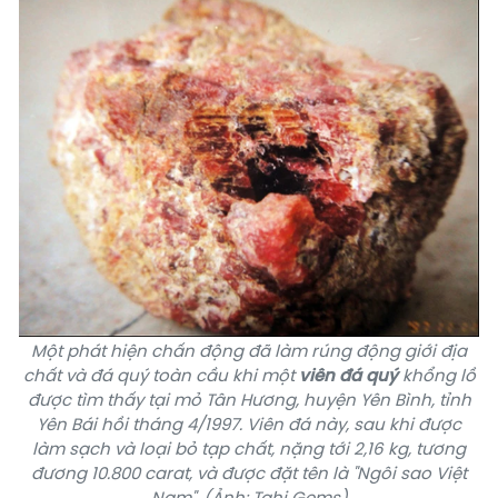
Một phát hiện chấn động đã làm rúng động giới địa
chất và đá quý toàn cầu khi một
viên đá quý
khổng lồ
được tìm thấy tại mỏ Tân Hương, huyện Yên Bình, tỉnh
Yên Bái hồi tháng 4/1997. Viên đá này, sau khi được
làm sạch và loại bỏ tạp chất, nặng tới 2,16 kg, tương
đương 10.800 carat, và được đặt tên là "Ngôi sao
Việt
Nam
". (Ảnh: Tahi Gems)