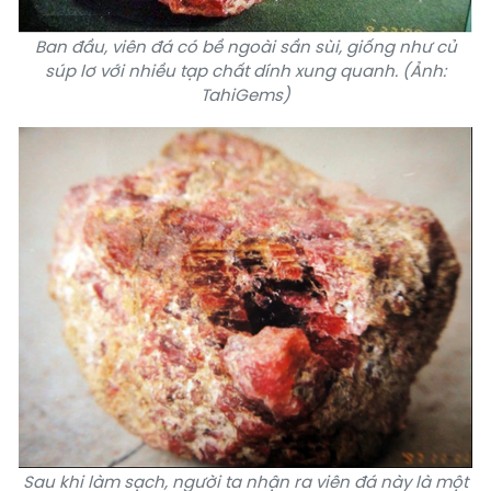
Ban đầu, viên đá có bề ngoài sần sùi, giống như củ
súp lơ với nhiều tạp chất dính xung quanh. (Ảnh:
TahiGems)
Sau khi làm sạch, người ta nhận ra viên đá này là một