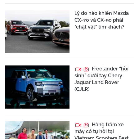
Lý do nào khiến Mazda
CX-70 và CX-90 phải
"chật vật" tìm khách?
Freelander “hồi
sinh” dưới tay Chery
Jaguar Land Rover
(CJLR)
Hàng trăm xe
máy cổ tụ hội tại
Vietnam Scooters Fest