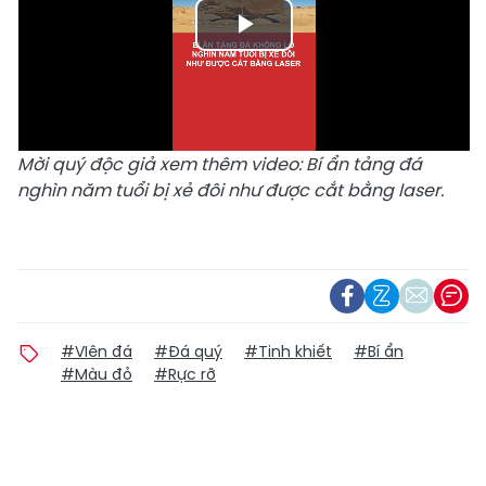
Play
Video
Mời quý độc giả xem thêm video:
Bí ẩn tảng đá
nghìn năm tuổi bị xẻ đôi như được cắt bằng laser.
#VIên đá
#Đá quý
#Tinh khiết
#Bí ẩn
#Màu đỏ
#Rực rỡ