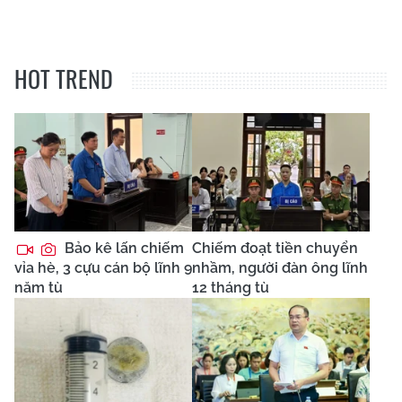
HOT TREND
Bảo kê lấn chiếm
Chiếm đoạt tiền chuyển
vỉa hè, 3 cựu cán bộ lĩnh 9
nhầm, người đàn ông lĩnh
năm tù
12 tháng tù