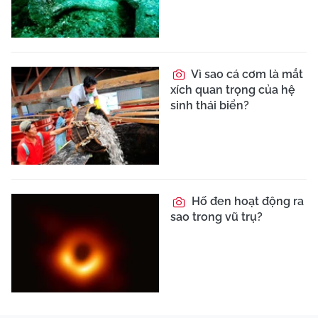
Vì sao cá cơm là mắt
xích quan trọng của hệ
sinh thái biển?
Hố đen hoạt động ra
sao trong vũ trụ?