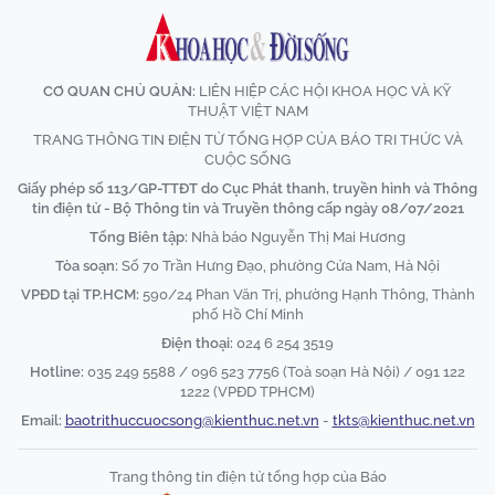
CƠ QUAN CHỦ QUẢN:
LIÊN HIỆP CÁC HỘI KHOA HỌC VÀ KỸ
THUẬT VIỆT NAM
TRANG THÔNG TIN ĐIỆN TỬ TỔNG HỢP CỦA BÁO TRI THỨC VÀ
CUỘC SỐNG
Giấy phép số 113/GP-TTĐT do Cục Phát thanh, truyền hình và Thông
tin điện tử - Bộ Thông tin và Truyền thông cấp ngày 08/07/2021
Tổng Biên tập:
Nhà báo Nguyễn Thị Mai Hương
Tòa soạn:
Số 70 Trần Hưng Đạo, phường Cửa Nam, Hà Nội
VPĐD tại TP.HCM:
590/24 Phan Văn Trị, phường Hạnh Thông, Thành
phố Hồ Chí Minh
Điện thoại:
024 6 254 3519
Hotline:
035 249 5588 / 096 523 7756 (Toà soạn Hà Nội) / 091 122
1222 (VPĐD TPHCM)
Email:
baotrithuccuocsong@kienthuc.net.vn
-
tkts@kienthuc.net.vn
Trang thông tin điện tử tổng hợp của Báo