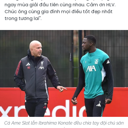
ngay mùa giải đầu tiên cùng nhau. Cảm ơn HLV.
Chúc ông cùng gia đình mọi điều tốt đẹp nhất
trong tương lai".
Cả Arne Slot lẫn Ibrahima Konate đều chia tay đội chủ sân