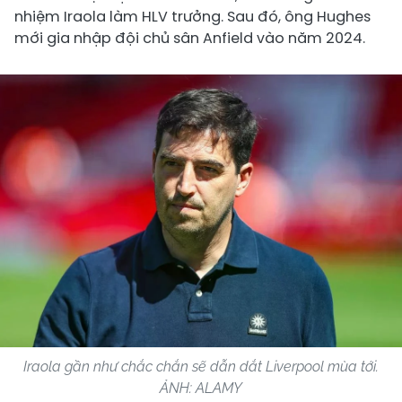
nhiệm Iraola làm HLV trưởng. Sau đó, ông Hughes
mới gia nhập đội chủ sân Anfield vào năm 2024.
Iraola gần như chắc chắn sẽ dẫn dắt Liverpool mùa tới.
ẢNH: ALAMY