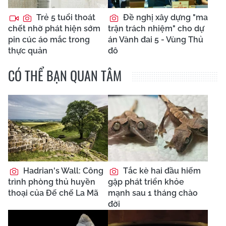
Trẻ 5 tuổi thoát
Đề nghị xây dựng "ma
chết nhờ phát hiện sớm
trận trách nhiệm" cho dự
pin cúc áo mắc trong
án Vành đai 5 - Vùng Thủ
thực quản
đô
CÓ THỂ BẠN QUAN TÂM
Hadrian's Wall: Công
Tắc kè hai đầu hiếm
trình phòng thủ huyền
gặp phát triển khỏe
thoại của Đế chế La Mã
mạnh sau 1 tháng chào
đời