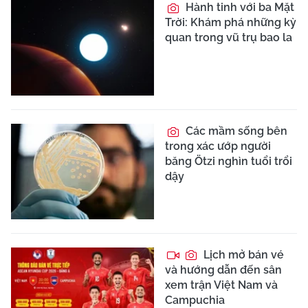
Hành tinh với ba Mặt
Trời: Khám phá những kỳ
quan trong vũ trụ bao la
Các mầm sống bên
trong xác ướp người
băng Ötzi nghìn tuổi trổi
dậy
Lịch mở bán vé
và hướng dẫn đến sân
xem trận Việt Nam và
Campuchia