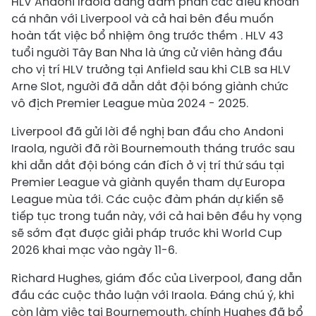
HLV Andoni Iraola đang đàm phán các điều khoản
cá nhân với Liverpool và cả hai bên đều muốn
hoàn tất việc bổ nhiệm ông trước thềm . HLV 43
tuổi người Tây Ban Nha là ứng cử viên hàng đầu
cho vị trí HLV trưởng tại Anfield sau khi CLB sa HLV
Arne Slot, người đã dẫn dắt đội bóng giành chức
vô địch Premier League mùa 2024 - 2025.
Liverpool đã gửi lời đề nghị ban đầu cho Andoni
Iraola, người đã rời Bournemouth tháng trước sau
khi dẫn dắt đội bóng cán đích ở vị trí thứ sáu tại
Premier League và giành quyền tham dự Europa
League mùa tới. Các cuộc đàm phán dự kiến sẽ
tiếp tục trong tuần này, với cả hai bên đều hy vọng
sẽ sớm đạt được giải pháp trước khi World Cup
2026 khai mạc vào ngày 11-6.
Richard Hughes, giám đốc của Liverpool, đang dẫn
đầu các cuộc thảo luận với Iraola. Đáng chú ý, khi
còn làm việc tại Bournemouth, chính Hughes đã bổ