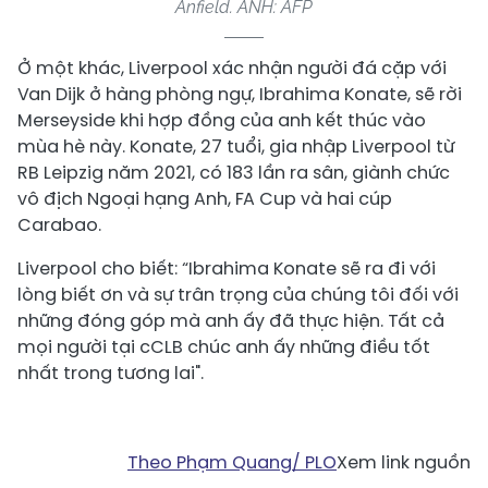
Anfield. ẢNH: AFP
Ở một khác, Liverpool xác nhận người đá cặp với
Van Dijk ở hàng phòng ngự, Ibrahima Konate, sẽ rời
Merseyside khi hợp đồng của anh kết thúc vào
mùa hè này. Konate, 27 tuổi, gia nhập Liverpool từ
RB Leipzig năm 2021, có 183 lần ra sân, giành chức
vô địch Ngoại hạng Anh, FA Cup và hai cúp
Carabao.
Liverpool cho biết: “Ibrahima Konate sẽ ra đi với
lòng biết ơn và sự trân trọng của chúng tôi đối với
những đóng góp mà anh ấy đã thực hiện. Tất cả
mọi người tại cCLB chúc anh ấy những điều tốt
nhất trong tương lai".
Theo Phạm Quang/ PLO
Xem link nguồn