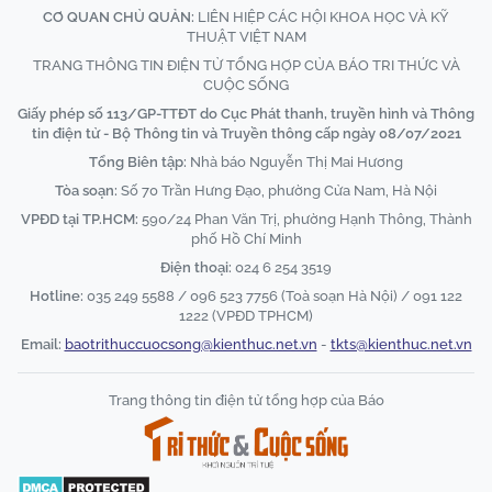
CƠ QUAN CHỦ QUẢN:
LIÊN HIỆP CÁC HỘI KHOA HỌC VÀ KỸ
THUẬT VIỆT NAM
TRANG THÔNG TIN ĐIỆN TỬ TỔNG HỢP CỦA BÁO TRI THỨC VÀ
CUỘC SỐNG
Giấy phép số 113/GP-TTĐT do Cục Phát thanh, truyền hình và Thông
tin điện tử - Bộ Thông tin và Truyền thông cấp ngày 08/07/2021
Tổng Biên tập:
Nhà báo Nguyễn Thị Mai Hương
Tòa soạn:
Số 70 Trần Hưng Đạo, phường Cửa Nam, Hà Nội
VPĐD tại TP.HCM:
590/24 Phan Văn Trị, phường Hạnh Thông, Thành
phố Hồ Chí Minh
Điện thoại:
024 6 254 3519
Hotline:
035 249 5588 / 096 523 7756 (Toà soạn Hà Nội) / 091 122
1222 (VPĐD TPHCM)
Email:
baotrithuccuocsong@kienthuc.net.vn
-
tkts@kienthuc.net.vn
Trang thông tin điện tử tổng hợp của Báo