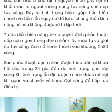
sâu, các bác sĩ xác định nguyên nhân gây liệt là
khối máu tụ ngoài màng cứng tủy sống chèn ép
tủy sống. Đây là tình trạng hiếm gặp, tiến triển
nhanh và tiềm ẩn nguy cơ để lại di chứng thần kinh
nặng nề nếu không được xử trí kịp thời.
Trước diễn biến nặng, ê-kíp quyết định phẫu thuật
cấp cứu ngay trong đêm nhằm lấy máu tụ và giải
ép tủy sống. Ca mổ hoàn thành vào khoảng 2h30
sáng.
Sau phẫu thuật, bệnh nhân được theo dõi tại khoa
hồi sức trong 24 giờ đầu do tình trạng phù tủy
sống. Khi tình trạng ổn định, bệnh nhân được rút nội
khí quản và chuyển về Khoa Cột sống để tiếp tục
điều trị.