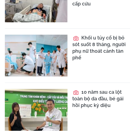
cấp cứu
Khối u tủy cổ bị bỏ
sót suốt 8 tháng, người
phụ nữ thoát cảnh tàn
phế
10 năm sau ca lột
toàn bộ da đầu, bé gái
hồi phục kỳ diệu