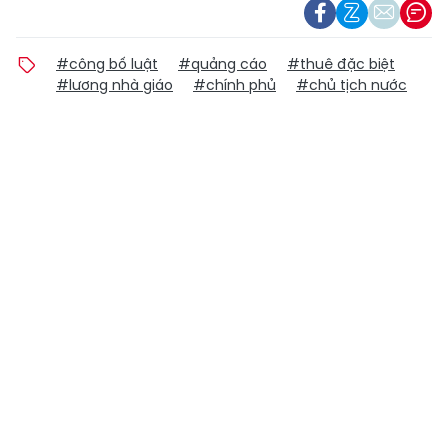
#công bố luật
#quảng cáo
#thuê đặc biệt
#lương nhà giáo
#chính phủ
#chủ tịch nước