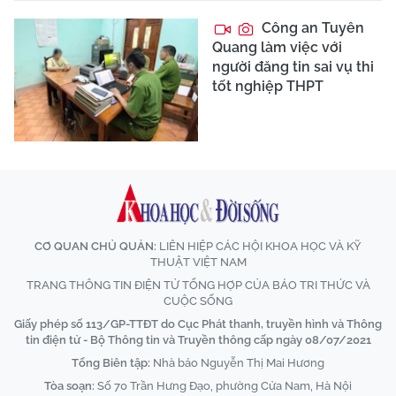
Công an Tuyên
Quang làm việc với
người đăng tin sai vụ thi
tốt nghiệp THPT
CƠ QUAN CHỦ QUẢN:
LIÊN HIỆP CÁC HỘI KHOA HỌC VÀ KỸ
THUẬT VIỆT NAM
TRANG THÔNG TIN ĐIỆN TỬ TỔNG HỢP CỦA BÁO TRI THỨC VÀ
CUỘC SỐNG
Giấy phép số 113/GP-TTĐT do Cục Phát thanh, truyền hình và Thông
tin điện tử - Bộ Thông tin và Truyền thông cấp ngày 08/07/2021
Tổng Biên tập:
Nhà báo Nguyễn Thị Mai Hương
Tòa soạn:
Số 70 Trần Hưng Đạo, phường Cửa Nam, Hà Nội