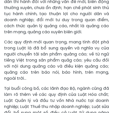
dẫn thi hành đối với những vấn đề mới, biến động
thường xuyên, chưa ổn định; hạn chế phát sinh thủ
tục hành chính, tạo thuận lợi cho người dân và
doanh nghiệp; đổi mới tư duy trong quan điểm,
cách thức quản lý quảng cáo, nhất là quảng cáo
trên mạng, quảng cáo xuyên biên giới.
Các quy định mới quan trọng, mang tính đột phá
trong Luật là đã bổ sung quyền và nghĩa vụ của
người chuyển tải sản phẩm quảng cáo; về từ ngữ
tiếng Việt trong sản phẩm quảg cáo; yêu cầu đối
với nội dung quảng cáo và điều kiện quảng cáo;
quảng cáo trên báo nói, báo hình, trên mạng,
ngoài trời...
Tại buổi công bố, các lãnh đạo Bộ, ngành cũng đã
làm rõ thêm về các quy định của Luật Hóa chất;
Luật Quản lý và đầu tư vốn Nhà nước tại doanh
nghiệp; Luật Thuế thu nhập doanh nghiệp; Luật sửa
đổi, bổ sung một số điều cả Luật Sử dụng năng