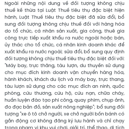
Ngoài những nội dung về đối tượng không chịu
thuế kế thừa tại Luật Thuế tiêu thụ đặc biệt hiện
hành, Luật Thuế tiêu thụ đặc biệt đã sửa đổi, bổ
sung đối tượng không chịu thuế đối với hàng hóa
do tổ chức, cá nhân sản xuất, gia công, thuê gia
công trực tiếp xuất khẩu ra nước ngoài hoặc bán,
ủy thác cho tổ chức, cá nhân kinh doanh khác để
xuất khẩu ra nước ngoài; sửa đổi, bổ sung quy định
đối tượng không chịu thuế tiêu thụ đặc biệt đối với:
"Máy bay, trực thăng, tàu lượn, du thuyền sử dụng
cho mục đích kinh doanh vận chuyển hàng hóa,
hành khách, khách du lịch và máy bay, trực thang,
tàu lượn sử dụng cho các mục đích an ninh, quốc
phòng, cứu thương, cứu hộ, cứu nạn, chữa cháy,
huấn luyện đào tạo phi công, quay phim, chụp ảnh,
đo đạc bản đồ, sản xuất nông nghiệp"; bổ sung đối
tượng "xe ô tô chở người, xe chở người bốn bánh có
gắn động cơ không đăng ký lưu hành và chỉ chạy
trong phạm vi khu vui chơi, giải trí, thể thao, di tích