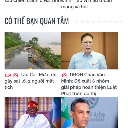
sau chiến tranh ở Hà Tĩnh
Đình Tiệp vì mâu thuẫn
mạng xã hội
CÓ THỂ BẠN QUAN TÂM
Lào Cai: Mưa lớn
ĐBQH Châu Văn
gây sạt lở, 2 người mất
Minh: Đề xuất 6 nhóm
tích
giải pháp hoàn thiện Luật
Phát triển đô thị