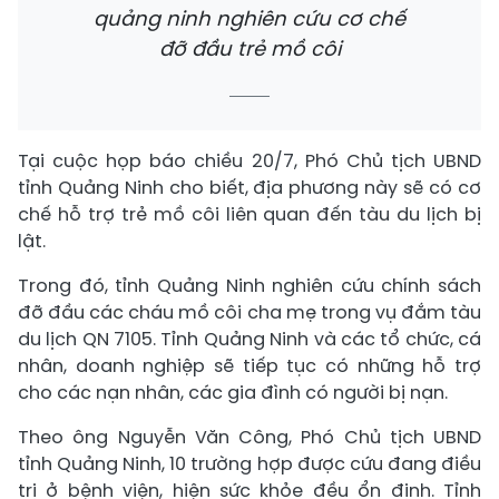
quảng ninh nghiên cứu cơ chế
đỡ đầu trẻ mồ côi
Tại cuộc họp báo chiều 20/7, Phó Chủ tịch UBND
tỉnh Quảng Ninh cho biết, địa phương này sẽ có cơ
chế hỗ trợ trẻ mồ côi liên quan đến tàu du lịch bị
lật.
Trong đó, tỉnh Quảng Ninh nghiên cứu chính sách
đỡ đầu các cháu mồ côi cha mẹ trong vụ đắm tàu
du lịch QN 7105. Tỉnh Quảng Ninh và các tổ chức, cá
nhân, doanh nghiệp sẽ tiếp tục có những hỗ trợ
cho các nạn nhân, các gia đình có người bị nạn.
Theo ông Nguyễn Văn Công, Phó Chủ tịch UBND
tỉnh Quảng Ninh, 10 trường hợp được cứu đang điều
trị ở bệnh viện, hiện sức khỏe đều ổn định. Tỉnh