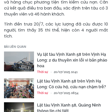
và hàng chục phương tiện tìm kiếm cứu nạn. Căn
cứ kết quả điều tra ban đầu, xác định trên tàu có 3
thuyền viên và 46 hành khách.
Tính đến trưa 20/7, các lực lượng đã cứu được 10
người, tìm thấy 35 thi thể, hiện còn 4 người mất
tích.
BÀI LIÊN QUAN
Vụ lật tàu Vịnh Xanh 58 trên Vịnh Hạ
Long: 2 du thuyền xin lỗi vì bắn pháo
hoa
Thời sự
20/07/2025 10:41
Lật tàu Vịnh Xanh 58 trên Vịnh Hạ
Long: Có cứu hộ, cứu nạn chậm trễ?
Thời sự
20/07/2025 08:54
Lật tàu Vịnh Xanh 58, Quảng Ninh
thông tin chi tiết