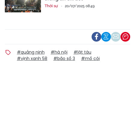
Thời sự
20/07/2025 08:49
#quảng ninh
#hà nội
#lật tàu
#vịnh xanh 58
#bão số 3
#mồ côi