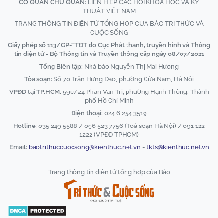
CƠ QUAN CHỦ QUẢN:
LIÊN HIỆP CÁC HỘI KHOA HỌC VÀ KỸ
THUẬT VIỆT NAM
TRANG THÔNG TIN ĐIỆN TỬ TỔNG HỢP CỦA BÁO TRI THỨC VÀ
CUỘC SỐNG
Giấy phép số 113/GP-TTĐT do Cục Phát thanh, truyền hình và Thông
tin điện tử - Bộ Thông tin và Truyền thông cấp ngày 08/07/2021
Tổng Biên tập:
Nhà báo Nguyễn Thị Mai Hương
Tòa soạn:
Số 70 Trần Hưng Đạo, phường Cửa Nam, Hà Nội
VPĐD tại TP.HCM:
590/24 Phan Văn Trị, phường Hạnh Thông, Thành
phố Hồ Chí Minh
Điện thoại:
024 6 254 3519
Hotline:
035 249 5588 / 096 523 7756 (Toà soạn Hà Nội) / 091 122
1222 (VPĐD TPHCM)
Email:
baotrithuccuocsong@kienthuc.net.vn
-
tkts@kienthuc.net.vn
Trang thông tin điện tử tổng hợp của Báo