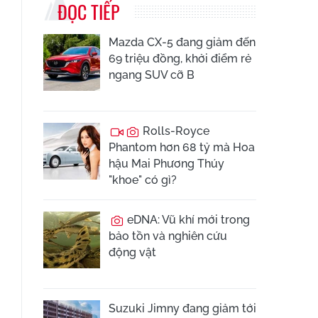
ĐỌC TIẾP
Mazda CX-5 đang giảm đến
69 triệu đồng, khởi điểm rẻ
ngang SUV cỡ B
Rolls-Royce
Phantom hơn 68 tỷ mà Hoa
hậu Mai Phương Thúy
"khoe" có gì?
eDNA: Vũ khí mới trong
bảo tồn và nghiên cứu
động vật
Suzuki Jimny đang giảm tới