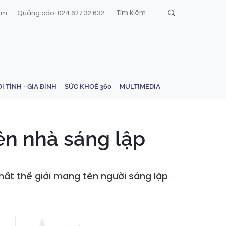
om
Quảng cáo: 024.627.32.632
ỚI TÍNH - GIA ĐÌNH
SỨC KHOẺ 360
MULTIMEDIA
ên nhà sáng lập
nhất thế giới mang tên người sáng lập