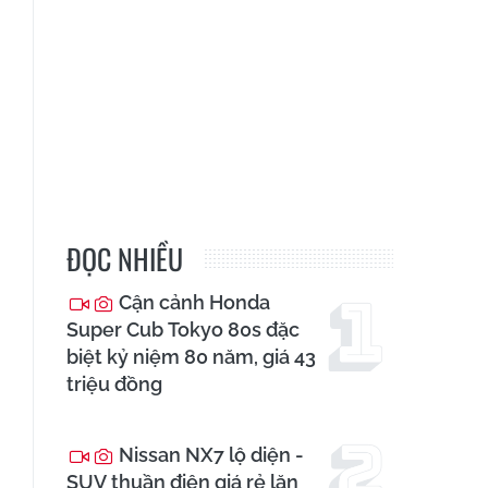
ĐỌC NHIỀU
Cận cảnh Honda
Super Cub Tokyo 80s đặc
biệt kỷ niệm 80 năm, giá 43
triệu đồng
Nissan NX7 lộ diện -
SUV thuần điện giá rẻ lăn