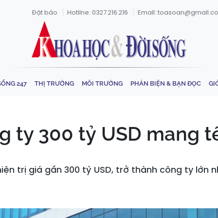
Đặt báo
Hotline: 0327.216.216
Email: toasoan@gmail.c
SỐNG 247
THỊ TRƯỜNG
MÔI TRƯỜNG
PHẢN BIỆN & BẠN ĐỌC
GI
g ty 300 tỷ USD mang t
ện trị giá gần 300 tỷ USD, trở thành công ty lớn 