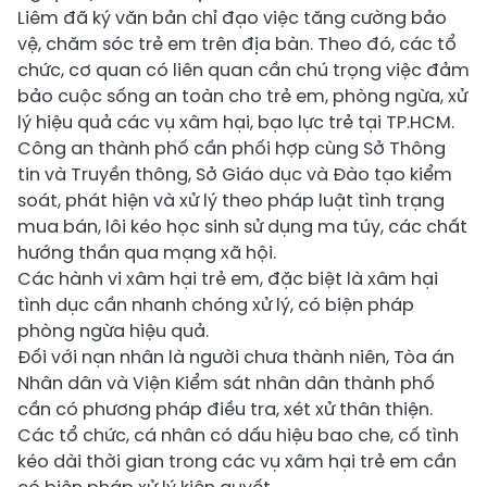
Liêm đã ký văn bản chỉ đạo việc tăng cường bảo
vệ, chăm sóc trẻ em trên địa bàn. Theo đó, các tổ
chức, cơ quan có liên quan cần chú trọng việc đảm
bảo cuộc sống an toàn cho trẻ em, phòng ngừa, xử
lý hiệu quả các vụ xâm hại, bạo lực trẻ tại TP.HCM.
Công an thành phố cần phối hợp cùng Sở Thông
tin và Truyền thông, Sở Giáo dục và Đào tạo kiểm
soát, phát hiện và xử lý theo pháp luật tình trạng
mua bán, lôi kéo học sinh sử dụng ma túy, các chất
hướng thần qua mạng xã hội.
Các hành vi xâm hại trẻ em, đặc biệt là xâm hại
tình dục cần nhanh chóng xử lý, có biện pháp
phòng ngừa hiệu quả.
Đối với nạn nhân là người chưa thành niên, Tòa án
Nhân dân và Viện Kiểm sát nhân dân thành phố
cần có phương pháp điều tra, xét xử thân thiện.
Các tổ chức, cá nhân có dấu hiệu bao che, cố tình
kéo dài thời gian trong các vụ xâm hại trẻ em cần