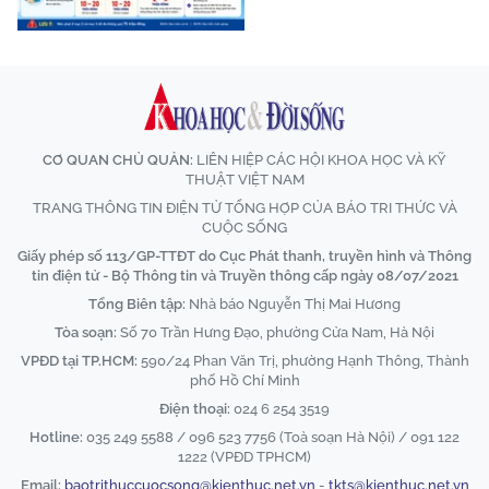
CƠ QUAN CHỦ QUẢN:
LIÊN HIỆP CÁC HỘI KHOA HỌC VÀ KỸ
THUẬT VIỆT NAM
TRANG THÔNG TIN ĐIỆN TỬ TỔNG HỢP CỦA BÁO TRI THỨC VÀ
CUỘC SỐNG
Giấy phép số 113/GP-TTĐT do Cục Phát thanh, truyền hình và Thông
tin điện tử - Bộ Thông tin và Truyền thông cấp ngày 08/07/2021
Tổng Biên tập:
Nhà báo Nguyễn Thị Mai Hương
Tòa soạn:
Số 70 Trần Hưng Đạo, phường Cửa Nam, Hà Nội
VPĐD tại TP.HCM:
590/24 Phan Văn Trị, phường Hạnh Thông, Thành
phố Hồ Chí Minh
Điện thoại:
024 6 254 3519
Hotline:
035 249 5588 / 096 523 7756 (Toà soạn Hà Nội) / 091 122
1222 (VPĐD TPHCM)
Email:
baotrithuccuocsong@kienthuc.net.vn
-
tkts@kienthuc.net.vn