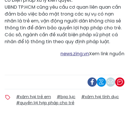
có biện pháp xử lý kiên quyết.
UBND TP.HCM cũng yêu cầu cơ quan liên quan cần
đảm bảo việc bảo mật trong các sự vụ có nạn
nhân là trẻ em, vận động người dân không chia sẻ
thông tin để đảm bảo quyền lợi hợp pháp cho trẻ.
Các sở, ngành cần đề xuất biện pháp xử phạt cá
nhân để lộ thông tin theo quy định pháp luật.
news.zing.vn
Xem link nguồn
#xâm hại trẻ em
#bạo lực
#xâm hại tình dục
#quyền lợi hợp pháp cho trẻ