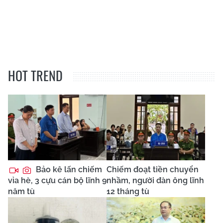
HOT TREND
Bảo kê lấn chiếm
Chiếm đoạt tiền chuyển
vỉa hè, 3 cựu cán bộ lĩnh 9
nhầm, người đàn ông lĩnh
năm tù
12 tháng tù