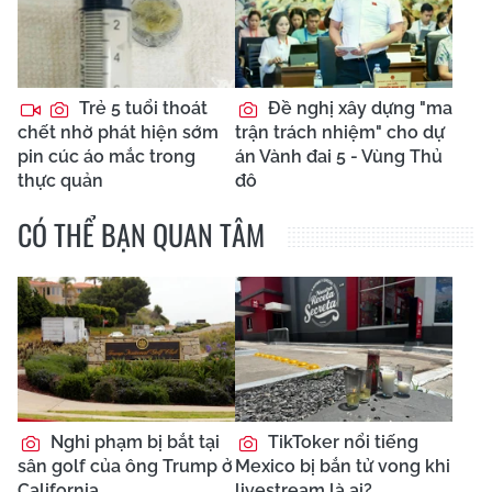
Trẻ 5 tuổi thoát
Đề nghị xây dựng "ma
chết nhờ phát hiện sớm
trận trách nhiệm" cho dự
pin cúc áo mắc trong
án Vành đai 5 - Vùng Thủ
thực quản
đô
CÓ THỂ BẠN QUAN TÂM
Nghi phạm bị bắt tại
TikToker nổi tiếng
sân golf của ông Trump ở
Mexico bị bắn tử vong khi
California
livestream là ai?