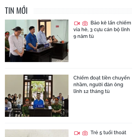
TIN MỚI
Bảo kê lấn chiếm
vỉa hè, 3 cựu cán bộ lĩnh
9 năm tù
Chiếm đoạt tiền chuyển
nhầm, người đàn ông
lĩnh 12 tháng tù
Trẻ 5 tuổi thoát