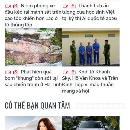
Niêm phong xe
Thành tích ấn
đầu kéo rải mảnh sắt trên
tượng của học sinh Việt
cao tốc khiến hơn 120 ô
tại kỳ thi AI quốc tế 2026
tô thủng lốp
Phát hiện quả
Khởi tố Khánh
bom “khủng” còn sót lại
Sky, Hồ Văn Khoa và Trần
sau chiến tranh ở Hà Tĩnh
Đình Tiệp vì mâu thuẫn
mạng xã hội
CÓ THỂ BẠN QUAN TÂM