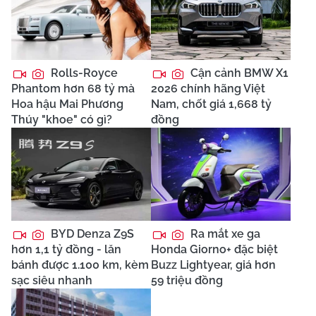
Rolls-Royce
Cận cảnh BMW X1
Phantom hơn 68 tỷ mà
2026 chính hãng Việt
Hoa hậu Mai Phương
Nam, chốt giá 1,668 tỷ
Thúy "khoe" có gì?
đồng
BYD Denza Z9S
Ra mắt xe ga
hơn 1,1 tỷ đồng - lăn
Honda Giorno+ đặc biệt
bánh được 1.100 km, kèm
Buzz Lightyear, giá hơn
sạc siêu nhanh
59 triệu đồng