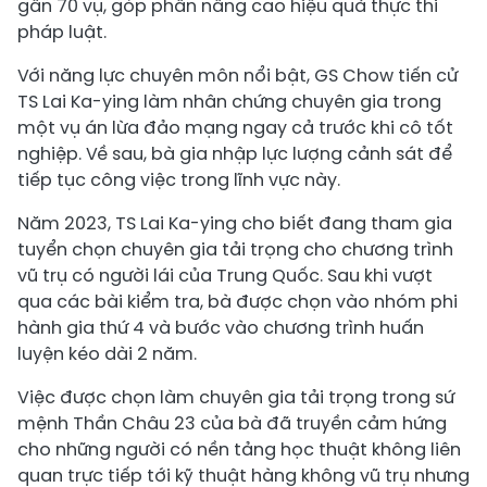
gần 70 vụ, góp phần nâng cao hiệu quả thực thi
pháp luật.
Với năng lực chuyên môn nổi bật, GS Chow tiến cử
TS Lai Ka-ying làm nhân chứng chuyên gia trong
một vụ án lừa đảo mạng ngay cả trước khi cô tốt
nghiệp. Về sau, bà gia nhập lực lượng cảnh sát để
tiếp tục công việc trong lĩnh vực này.
Năm 2023, TS Lai Ka-ying cho biết đang tham gia
tuyển chọn chuyên gia tải trọng cho chương trình
vũ trụ có người lái của Trung Quốc. Sau khi vượt
qua các bài kiểm tra, bà được chọn vào nhóm phi
hành gia thứ 4 và bước vào chương trình huấn
luyện kéo dài 2 năm.
Việc được chọn làm chuyên gia tải trọng trong sứ
mệnh Thần Châu 23 của bà đã truyền cảm hứng
cho những người có nền tảng học thuật không liên
quan trực tiếp tới kỹ thuật hàng không vũ trụ nhưng