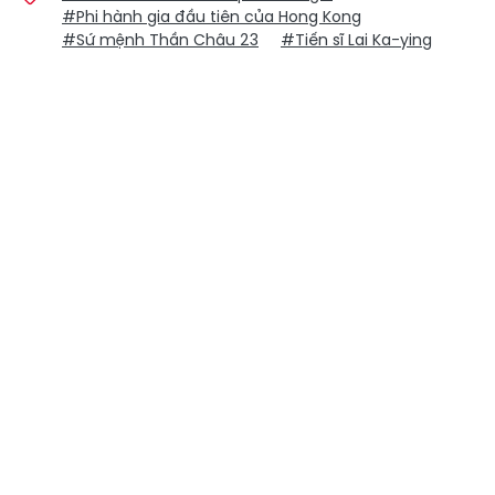
#Phi hành gia đầu tiên của Hong Kong
#Sứ mệnh Thần Châu 23
#Tiến sĩ Lai Ka-ying