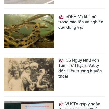
eDNA: Vũ khí mới
trong bảo tồn và nghiên
cứu động vật
GS Ngụy Như Kon
Tum: Từ Thạc sĩ Vật lý
đến Hiệu trưởng huyền
thoại
VUSTA góp ý hoàn