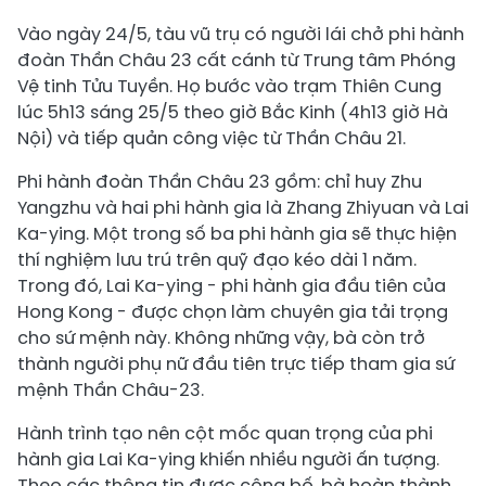
Vào ngày 24/5, tàu vũ trụ có người lái chở phi hành
đoàn Thần Châu 23 cất cánh từ Trung tâm Phóng
Vệ tinh Tửu Tuyền. Họ bước vào trạm Thiên Cung
lúc 5h13 sáng 25/5 theo giờ Bắc Kinh (4h13 giờ Hà
Nội) và tiếp quản công việc từ Thần Châu 21.
Phi hành đoàn Thần Châu 23 gồm: chỉ huy Zhu
Yangzhu và hai phi hành gia là Zhang Zhiyuan và Lai
Ka-ying. Một trong số ba phi hành gia sẽ thực hiện
thí nghiệm lưu trú trên quỹ đạo kéo dài 1 năm.
Trong đó, Lai Ka-ying - phi hành gia đầu tiên của
Hong Kong - được chọn làm chuyên gia tải trọng
cho sứ mệnh này. Không những vậy, bà còn trở
thành người phụ nữ đầu tiên trực tiếp tham gia sứ
mệnh Thần Châu-23.
Hành trình tạo nên cột mốc quan trọng của phi
hành gia Lai Ka-ying khiến nhiều người ấn tượng.
Theo các thông tin được công bố, bà hoàn thành