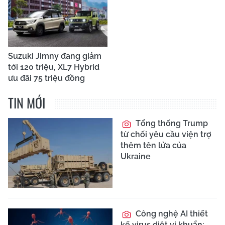
Suzuki Jimny đang giảm
tới 120 triệu, XL7 Hybrid
ưu đãi 75 triệu đồng
TIN MỚI
Tổng thống Trump
từ chối yêu cầu viện trợ
thêm tên lửa của
Ukraine
Công nghệ AI thiết
kế virus diệt vi khuẩn: