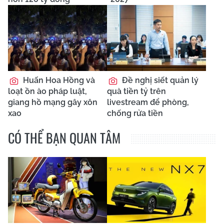
Huấn Hoa Hồng và
Đề nghị siết quản lý
loạt ồn ào pháp luật,
quà tiền tỷ trên
giang hồ mạng gây xôn
livestream để phòng,
xao
chống rửa tiền
CÓ THỂ BẠN QUAN TÂM