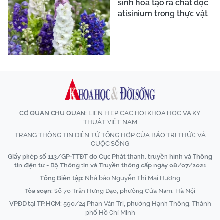
sinh hóa tạo ra chất độc
atisinium trong thực vật
CƠ QUAN CHỦ QUẢN:
LIÊN HIỆP CÁC HỘI KHOA HỌC VÀ KỸ
THUẬT VIỆT NAM
TRANG THÔNG TIN ĐIỆN TỬ TỔNG HỢP CỦA BÁO TRI THỨC VÀ
CUỘC SỐNG
Giấy phép số 113/GP-TTĐT do Cục Phát thanh, truyền hình và Thông
tin điện tử - Bộ Thông tin và Truyền thông cấp ngày 08/07/2021
Tổng Biên tập:
Nhà báo Nguyễn Thị Mai Hương
Tòa soạn:
Số 70 Trần Hưng Đạo, phường Cửa Nam, Hà Nội
VPĐD tại TP.HCM:
590/24 Phan Văn Trị, phường Hạnh Thông, Thành
phố Hồ Chí Minh