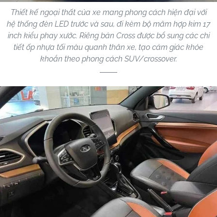
Thiết kế ngoại thất của xe mang phong cách hiện đại với
hệ thống đèn LED trước và sau, đi kèm bộ mâm hợp kim 17
inch kiểu phay xước. Riêng bản Cross được bổ sung các chi
tiết ốp nhựa tối màu quanh thân xe, tạo cảm giác khỏe
khoắn theo phong cách SUV/crossover.