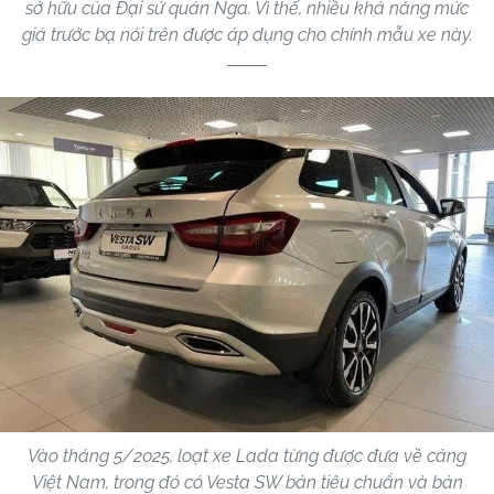
sở hữu của Đại sứ quán Nga. Vì thế, nhiều khả năng mức
giá trước bạ nói trên được áp dụng cho chính mẫu xe này.
Vào tháng 5/2025, loạt xe Lada từng được đưa về cảng
Việt Nam, trong đó có Vesta SW bản tiêu chuẩn và bản