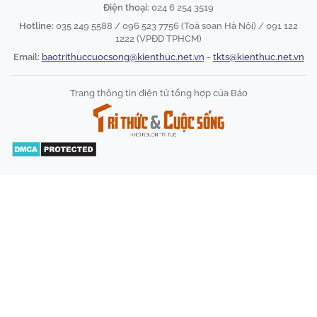
Điện thoại:
024 6 254 3519
Hotline:
035 249 5588 / 096 523 7756 (Toà soạn Hà Nội) / 091 122
1222 (VPĐD TPHCM)
Email:
baotrithuccuocsong@kienthuc.net.vn
-
tkts@kienthuc.net.vn
Trang thông tin điện tử tổng hợp của Báo