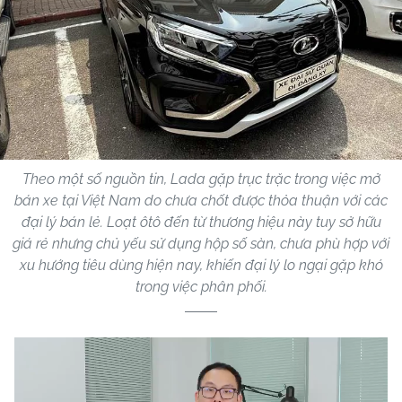
Theo một số nguồn tin, Lada gặp trục trặc trong việc mở
bán xe tại Việt Nam do chưa chốt được thỏa thuận với các
đại lý bán lẻ. Loạt ôtô đến từ thương hiệu này tuy sở hữu
giá rẻ nhưng chủ yếu sử dụng hộp số sàn, chưa phù hợp với
xu hướng tiêu dùng hiện nay, khiến đại lý lo ngại gặp khó
trong việc phân phối.