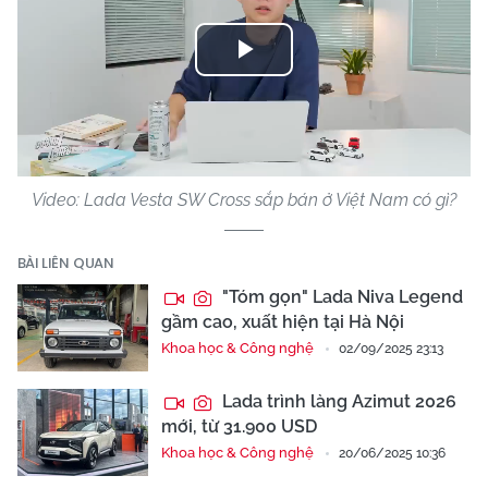
Play
Video
Video: Lada Vesta SW Cross sắp bán ở Việt Nam có gì?
BÀI LIÊN QUAN
"Tóm gọn" Lada Niva Legend
gầm cao, xuất hiện tại Hà Nội
Khoa học & Công nghệ
02/09/2025 23:13
Lada trình làng Azimut 2026
mới, từ 31.900 USD
Khoa học & Công nghệ
20/06/2025 10:36