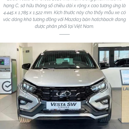
hạng C, sở hữu thông số chiều dài x rộng x cao tương ứng là
4.445 x 1.785 x 1.522 mm. Kích thước này cho thấy mẫu xe có
vóc dáng khá tương đồng với Mazda3 bản hatchback đang
được phân phối tại Việt Nam.