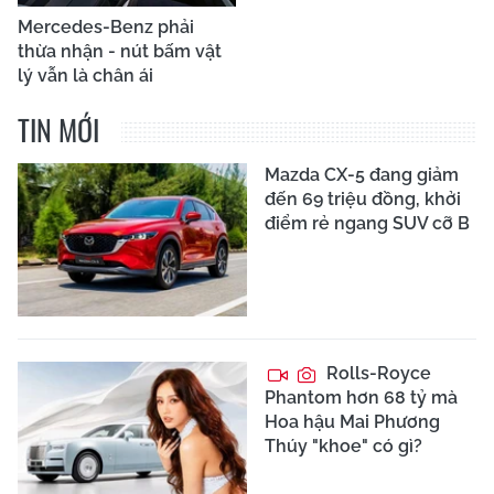
Mercedes-Benz phải
thừa nhận - nút bấm vật
lý vẫn là chân ái
TIN MỚI
Mazda CX-5 đang giảm
đến 69 triệu đồng, khởi
điểm rẻ ngang SUV cỡ B
Rolls-Royce
Phantom hơn 68 tỷ mà
Hoa hậu Mai Phương
Thúy "khoe" có gì?