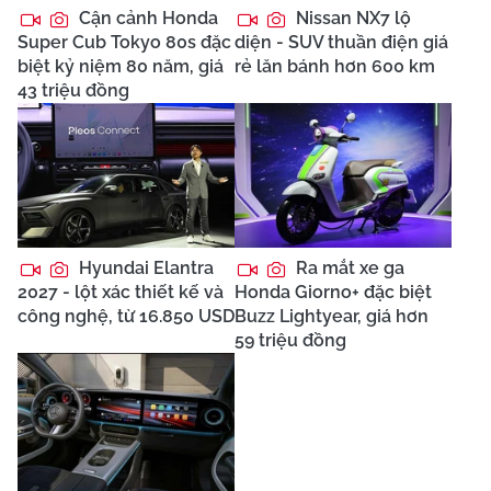
Cận cảnh Honda
Nissan NX7 lộ
Super Cub Tokyo 80s đặc
diện - SUV thuần điện giá
biệt kỷ niệm 80 năm, giá
rẻ lăn bánh hơn 600 km
43 triệu đồng
Hyundai Elantra
Ra mắt xe ga
2027 - lột xác thiết kế và
Honda Giorno+ đặc biệt
công nghệ, từ 16.850 USD
Buzz Lightyear, giá hơn
59 triệu đồng