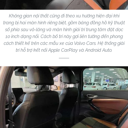
Không gian nội thất cũng đi theo xu hướng hiện đại khi
trang bị hai màn hình riêng biệt, gồm bảng đồng hồ kỹ thuật
số phía sau vô-lăng và màn hình giải trí trung tâm đặt dọc
10 inch dạng nổi. Cách bố trí này gợi liên tưởng đến phong
cách thiết kế trên các mẫu xe của Volvo Cars. Hệ thống giải
trí hỗ trợ kết nối Apple CarPlay và Android Auto.