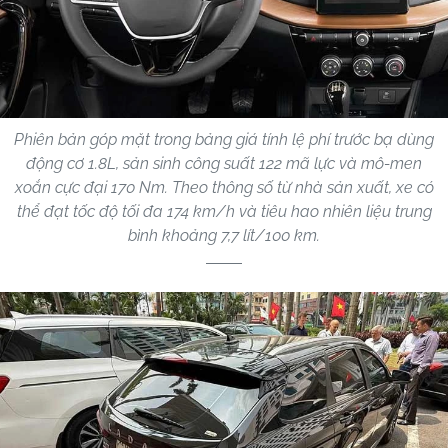
Phiên bản góp mặt trong bảng giá tính lệ phí trước bạ dùng
động cơ 1.8L, sản sinh công suất 122 mã lực và mô-men
xoắn cực đại 170 Nm. Theo thông số từ nhà sản xuất, xe có
thể đạt tốc độ tối đa 174 km/h và tiêu hao nhiên liệu trung
bình khoảng 7,7 lít/100 km.