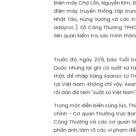
Điện máy Chợ Lớn, Nguyễn Kim, Đ
điện máy truyền thống tập trun
Nhật Tảo, Hùng Vương và các tra
adayroi…). Sở Công Thương TPHCM
liên quan kiểm tra, xác minh thông
Trước đó, ngày 21/6, báo Tuổi t
Quốc nhưng lại ghi có xuất xứ t
thật, để nhập hàng Asanzo từ 
tại Việt Nam. Không chỉ vậy, As
rồi dán đè tem "xuất xứ Việt Nam" 
Trong một diễn biến cùng lúc, Th
chính – Cơ quan Thường trực Ban 
Công Thương và các cơ quan liê
phản ánh, làm rõ các vi phạm để