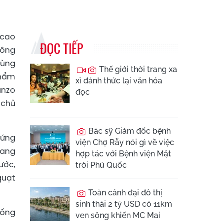
 cao
ĐỌC TIẾP
Công
dùng
Thế giới thời trang xa
phẩm
xỉ đánh thức lại văn hóa
anzo
đọc
 chủ
Bác sỹ Giám đốc bệnh
hứng
viện Chợ Rẫy nói gì về việc
đang
hợp tác với Bệnh viện Mặt
ước,
trời Phú Quốc
quạt
Toàn cảnh đại đô thị
sinh thái 2 tỷ USD có 11km
hống
ven sông khiến MC Mai