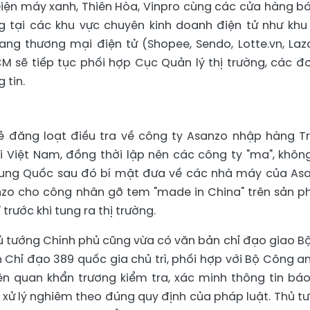
iện máy xanh, Thiên Hòa, Vinpro cùng các cửa hàng bá
g tại các khu vực chuyên kinh doanh điện tử như khu
ng thương mại điện tử (Shopee, Sendo, Lotte.vn, Laz
 sẽ tiếp tục phối hợp Cục Quản lý thị trường, các đơ
 tin.
rẻ đăng loạt điều tra về công ty Asanzo nhập hàng T
ại Việt Nam, đồng thời lập nên các công ty "ma", khôn
Trung Quốc sau đó bí mật đưa về các nhà máy của As
anzo cho công nhân gỡ tem "made in China" trên sản 
trước khi tung ra thị trường.
ủ tướng Chính phủ cũng vừa có văn bản chỉ đạo giao Bộ
Chỉ đạo 389 quốc gia chủ trì, phối hợp với Bộ Công an
n quan khẩn trương kiểm tra, xác minh thông tin báo
 xử lý nghiêm theo đúng quy định của pháp luật. Thủ t