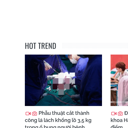
HOT TREND
Phẫu thuật cắt thành
Đ
công lá lách khổng lồ 3,5 kg
khoa Hà
trong ổ bụng người bệnh
điểm