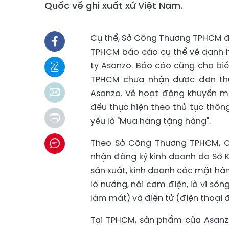
Quốc về ghi xuất xứ Việt Nam.
Cụ thể, Sở Công Thương TPHCM đ
TPHCM báo cáo cụ thể về danh h
ty Asanzo. Báo cáo cũng cho biết
TPHCM chưa nhận được đơn thư
Asanzo. Về hoạt động khuyến m
đều thực hiện theo thủ tục thôn
yếu là "Mua hàng tặng hàng".
Theo Sở Công Thương TPHCM, C
nhận đăng ký kinh doanh do Sở 
sản xuất, kinh doanh các mặt hàn
lò nướng, nồi cơm điện, lò vi són
làm mát) và điện tử (điện thoại đ
Tại TPHCM, sản phẩm của Asanz