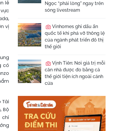
n lẻ
Ngọc “phải lòng” ngay trên
 vực
sóng livestream
ada,
n vị
Vinhomes ghi dấu ấn
quốc tế khi phá vỡ thông lệ
của ngành phát triển đô thị
thế giới
rung
Vịnh Tiên: Nơi giá trị mỗi
g có
căn nhà được đo bằng cả
anzo
thế giới tiện ích ngoài cánh
phẩm
cửa
 Tài
, Bộ
 chí
ướng