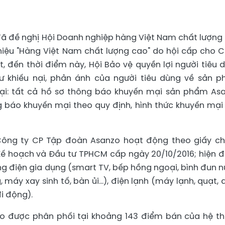
ã đề nghị Hội Doanh nghiệp hàng Việt Nam chất lượng
iệu "Hàng Việt Nam chất lượng cao" do hội cấp cho 
, đến thời điểm này, Hội Bảo vệ quyền lợi người tiêu 
 khiếu nại, phản ánh của người tiêu dùng về sản 
ại: tất cả hồ sơ thông báo khuyến mại sản phẩm As
g báo khuyến mại theo quy định, hình thức khuyến mại
ông ty CP Tập đoàn Asanzo hoạt động theo giấy c
Kế hoạch và Đầu tư TPHCM cấp ngày 20/10/2016; hiện 
g điện gia dụng (smart TV, bếp hồng ngoại, bình đun n
g, máy xay sinh tố, bàn ủi…), điện lạnh (máy lạnh, quạt, 
i động).
o được phân phối tại khoảng 143 điểm bán của hệ t