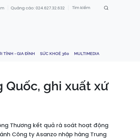
om
Quảng cáo: 024.627.32.632
ỚI TÍNH - GIA ĐÌNH
SỨC KHOẺ 360
MULTIMEDIA
 Quốc, ghi xuất xứ
ng Thương kết quả rà soát hoạt động
 ánh Công ty Asanzo nhập hàng Trung