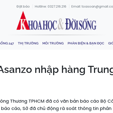
Đặt báo
Hotline: 0327.216.216
Email: toasoan@gmail.c
SỐNG 247
THỊ TRƯỜNG
MÔI TRƯỜNG
PHẢN BIỆN & BẠN ĐỌC
GI
 Asanzo nhập hàng Trung
Công Thương TPHCM đã có văn bản báo cáo Bộ Cô
báo cáo, Sở đã chủ động rà soát thông tin phản