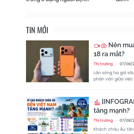
TIN MỚI
Nên mua 
18 ra mắt?
07/08/2
Thị trường
Làn sóng hạ giá sâ
phân vân giữa việc 
[INFOGRAPH
tăng mạnh?
07/08/
Thị trường
Khách châu Âu tăng