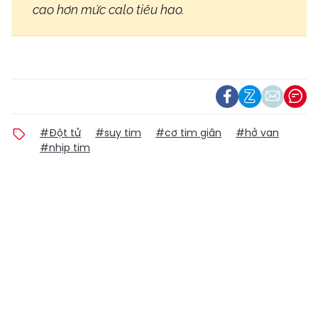
cao hơn mức calo tiêu hao.
#Đột tử
#suy tim
#cơ tim giãn
#hở van
#nhịp tim