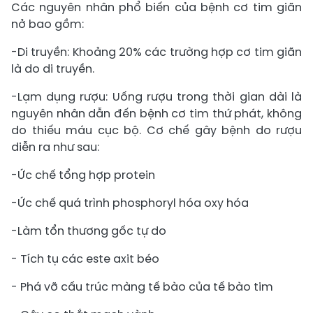
Các nguyên nhân phổ biến của bệnh cơ tim giãn
nở bao gồm:
-Di truyền: Khoảng 20% ​​các trường hợp cơ tim giãn
là do di truyền.
-Lạm dụng rượu: Uống rượu trong thời gian dài là
nguyên nhân dẫn đến bệnh cơ tim thứ phát, không
do thiếu máu cục bộ. Cơ chế gây bệnh do rượu
diễn ra như sau:
-Ức chế tổng hợp protein
-Ức chế quá trình phosphoryl hóa oxy hóa
-Làm tổn thương gốc tự do
- Tích tụ các este axit béo
- Phá vỡ cấu trúc màng tế bào của tế bào tim