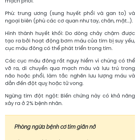
mạch phổi.
Phù: trung ương (sung huyết phổi và gan to) và
ngoại biên (phù các cơ quan như tay, chân, mặt…).
Hình thành huyết khối: Do dòng chảy chậm được
tạo ra bởi hoạt động bơm máu của tim bị suy yếu,
cục máu đông có thể phát triển trong tim.
Các cục máu đông rất nguy hiểm vì chúng có thể
vỡ ra, di chuyển qua mạch máu và lưu trú trong
não hoặc phổi, làm tắc nghẽn lưu lượng máu và
dẫn đến đột quỵ hoặc tử vong.
Ngừng tim đột ngột: Biến chứng này có khả năng
xảy ra ở 2% bệnh nhân.
Phòng ngừa bệnh cơ tim giãn nở