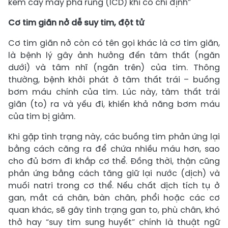
kèm cấy máy phá rung (ICD) khi có chỉ định”
Cơ tim giãn nở dễ suy tim, đột tử
Cơ tim giãn nở còn có tên gọi khác là cơ tim giãn,
là bệnh lý gây ảnh hưởng đến tâm thất (ngăn
dưới) và tâm nhĩ (ngăn trên) của tim. Thông
thường, bệnh khởi phát ở tâm thất trái – buồng
bơm máu chính của tim. Lúc này, tâm thất trái
giãn (to) ra và yếu đi, khiến khả năng bơm máu
của tim bị giảm.
Khi gặp tình trạng này, các buồng tim phản ứng lại
bằng cách căng ra để chứa nhiều máu hơn, sao
cho đủ bơm đi khắp cơ thể. Đồng thời, thận cũng
phản ứng bằng cách tăng giữ lại nước (dịch) và
muối natri trong cơ thể. Nếu chất dịch tích tụ ở
gan, mắt cá chân, bàn chân, phổi hoặc các cơ
quan khác, sẽ gây tình trạng gan to, phù chân, khó
thở hay “suy tim sung huyết” chính là thuật ngữ