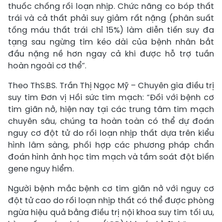
thuốc chống rối loạn nhịp. Chức năng co bóp thất
trái và cả thất phải suy giảm rất nặng (phân suất
tống máu thất trái chỉ 15%) làm diễn tiến suy đa
tạng sau ngừng tim kéo dài của bệnh nhân bắt
đầu nặng nề hơn ngay cả khi được hỗ trợ tuần
hoàn ngoài cơ thể”.
Theo ThS.BS. Trần Thị Ngọc Mỹ – Chuyên gia điều trị
suy tim Đơn vị Hồi sức tim mạch: “Đối với bệnh cơ
tim giãn nở, hiện nay tại các trung tâm tim mạch
chuyên sâu, chúng ta hoàn toàn có thể dự đoán
nguy cơ đột tử do rối loạn nhịp thất dựa trên kiểu
hình lâm sàng, phối hợp các phương pháp chẩn
đoán hình ảnh học tim mạch và tầm soát đột biến
gene nguy hiểm.
Người bệnh mắc bệnh cơ tim giãn nở với nguy cơ
đột tử cao do rối loạn nhịp thất có thể được phòng
ngừa hiệu quả bằng điều trị nội khoa suy tim tối ưu,