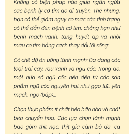
Không có biện pháp nào giúp ngăn ngừa
các bệnh lý cơ tim do di truyền. Thế nhưng,
bạn có thể giảm nguy cơ mắc các tình trạng
có thể dẫn đến bệnh cơ tim, chẳng hạn như
bệnh mạch vành, tăng huyết áp và nhồi
máu cơ tim bằng cách thay đổi lối sống:
Có chế độ ăn uống lành mạnh:
Đa dạng các
loại trái cây, rau xanh và ngũ cốc. Trong đó,
một nửa số ngũ cốc nên đến từ các sản
phẩm ngũ cốc nguyên hạt như gạo lứt, yến
mạch, ngô (bắp),…
Chọn thực phẩm ít chất béo bão hòa và chất
béo chuyển hóa. Các lựa chọn lành mạnh
bao gồm thịt nạc, thịt gia cầm bỏ da, cá