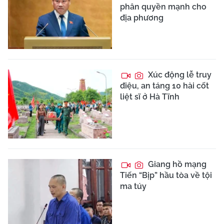
phân quyền mạnh cho
địa phương
Xúc động lễ truy
điệu, an táng 10 hài cốt
liệt sĩ ở Hà Tĩnh
Giang hồ mạng
Tiến “Bịp” hầu tòa về tội
ma túy