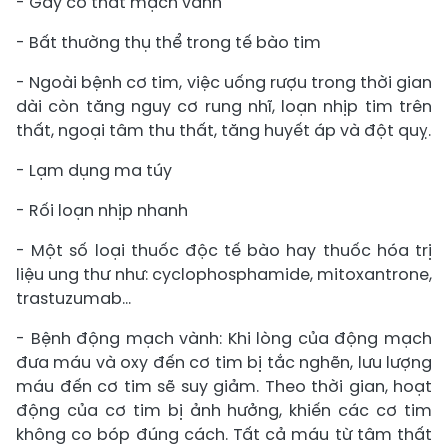
- Gây co thắt mạch vành
- Bất thường thụ thể trong tế bào tim
- Ngoài bệnh cơ tim, việc uống rượu trong thời gian
dài còn tăng nguy cơ rung nhĩ, loạn nhịp tim trên
thất, ngoại tâm thu thất, tăng huyết áp và đột quỵ.
- Lạm dụng ma túy
- Rối loạn nhịp nhanh
- Một số loại thuốc độc tế bào hay thuốc hóa trị
liệu ung thư như: cyclophosphamide, mitoxantrone,
trastuzumab…
- Bệnh động mạch vành: Khi lòng của động mạch
đưa máu và oxy đến cơ tim bị tắc nghẽn, lưu lượng
máu đến cơ tim sẽ suy giảm. Theo thời gian, hoạt
động của cơ tim bị ảnh hưởng, khiến các cơ tim
không co bóp đúng cách. Tất cả máu từ tâm thất