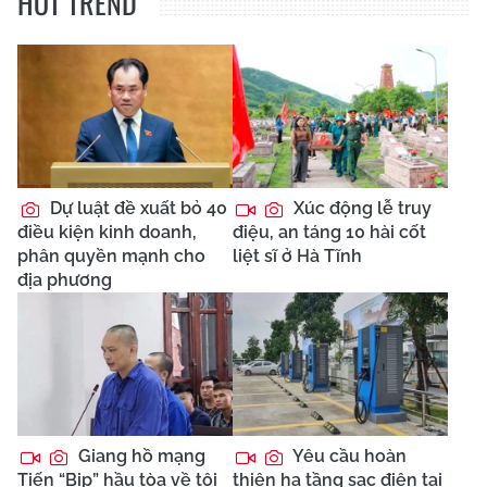
HOT TREND
Dự luật đề xuất bỏ 40
Xúc động lễ truy
điều kiện kinh doanh,
điệu, an táng 10 hài cốt
phân quyền mạnh cho
liệt sĩ ở Hà Tĩnh
địa phương
Giang hồ mạng
Yêu cầu hoàn
Tiến “Bịp” hầu tòa về tội
thiện hạ tầng sạc điện tại