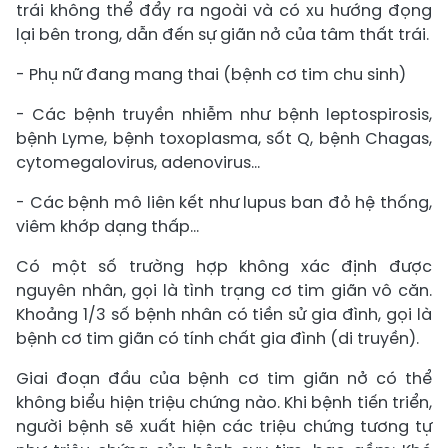
trái không thể đẩy ra ngoài và có xu hướng đọng
lại bên trong, dẫn đến sự giãn nở của tâm thất trái.
- Phụ nữ đang mang thai (bệnh cơ tim chu sinh)
- Các bệnh truyền nhiễm như bệnh leptospirosis,
bệnh Lyme, bệnh toxoplasma, sốt Q, bệnh Chagas,
cytomegalovirus, adenovirus…
- Các bệnh mô liên kết như lupus ban đỏ hệ thống,
viêm khớp dạng thấp…
Có một số trường hợp không xác định được
nguyên nhân, gọi là tình trạng cơ tim giãn vô căn.
Khoảng 1/3 số bệnh nhân có tiền sử gia đình, gọi là
bệnh cơ tim giãn có tính chất gia đình (di truyền).
Giai đoạn đầu của bệnh cơ tim giãn nở có thể
không biểu hiện triệu chứng nào. Khi bệnh tiến triển,
người bệnh sẽ xuất hiện các triệu chứng tương tự