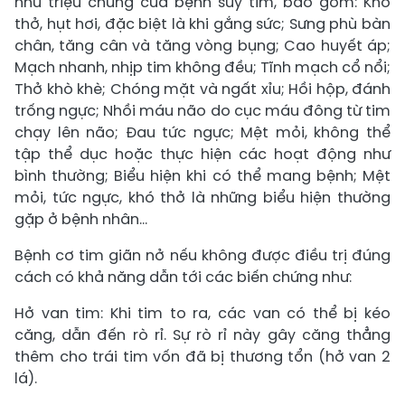
như triệu chứng của bệnh suy tim, bao gồm: Khó
thở, hụt hơi, đặc biệt là khi gắng sức; Sưng phù bàn
chân, tăng cân và tăng vòng bụng; Cao huyết áp;
Mạch nhanh, nhịp tim không đều; Tĩnh mạch cổ nổi;
Thở khò khè; Chóng mặt và ngất xỉu; Hồi hộp, đánh
trống ngực; Nhồi máu não do cục máu đông từ tim
chạy lên não; Đau tức ngực; Mệt mỏi, không thể
tập thể dục hoặc thực hiện các hoạt động như
bình thường; Biểu hiện khi có thể mang bệnh; Mệt
mỏi, tức ngực, khó thở là những biểu hiện thường
gặp ở bệnh nhân...
Bệnh cơ tim giãn nở nếu không được điều trị đúng
cách có khả năng dẫn tới các biến chứng như:
Hở van tim: Khi tim to ra, các van có thể bị kéo
căng, dẫn đến rò rỉ. Sự rò rỉ này gây căng thẳng
thêm cho trái tim vốn đã bị thương tổn (hở van 2
lá).