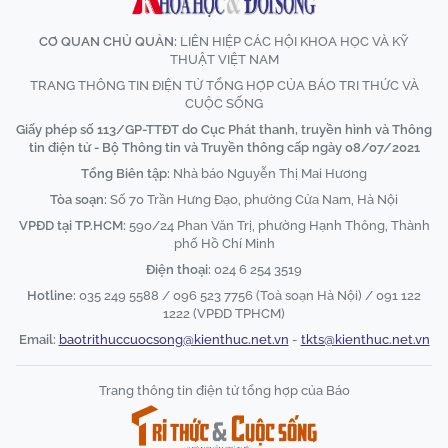
CƠ QUAN CHỦ QUẢN:
LIÊN HIỆP CÁC HỘI KHOA HỌC VÀ KỸ
THUẬT VIỆT NAM
TRANG THÔNG TIN ĐIỆN TỬ TỔNG HỢP CỦA BÁO TRI THỨC VÀ
CUỘC SỐNG
Giấy phép số 113/GP-TTĐT do Cục Phát thanh, truyền hình và Thông
tin điện tử - Bộ Thông tin và Truyền thông cấp ngày 08/07/2021
Tổng Biên tập:
Nhà báo Nguyễn Thị Mai Hương
Tòa soạn:
Số 70 Trần Hưng Đạo, phường Cửa Nam, Hà Nội
VPĐD tại TP.HCM:
590/24 Phan Văn Trị, phường Hạnh Thông, Thành
phố Hồ Chí Minh
Điện thoại:
024 6 254 3519
Hotline:
035 249 5588 / 096 523 7756 (Toà soạn Hà Nội) / 091 122
1222 (VPĐD TPHCM)
Email:
baotrithuccuocsong@kienthuc.net.vn
-
tkts@kienthuc.net.vn
Trang thông tin điện tử tổng hợp của Báo