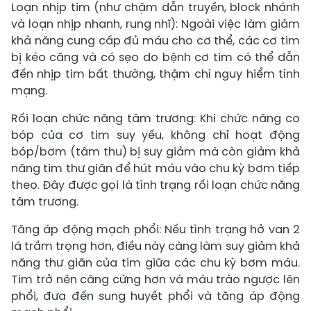
Loạn nhịp tim (như chậm dẫn truyền, block nhánh
và loạn nhịp nhanh, rung nhĩ): Ngoài việc làm giảm
khả năng cung cấp đủ máu cho cơ thể, các cơ tim
bị kéo căng và có sẹo do bệnh cơ tim có thể dẫn
đến nhịp tim bất thường, thậm chí nguy hiểm tính
mạng.
Rối loạn chức năng tâm trương: Khi chức năng co
bóp của cơ tim suy yếu, không chỉ hoạt động
bóp/bơm (tâm thu) bị suy giảm mà còn giảm khả
năng tim thư giãn để hút máu vào chu kỳ bơm tiếp
theo. Đây được gọi là tình trạng rối loạn chức năng
tâm trương.
Tăng áp động mạch phổi: Nếu tình trạng hở van 2
lá trầm trọng hơn, điều này càng làm suy giảm khả
năng thư giãn của tim giữa các chu kỳ bơm máu.
Tim trở nên căng cứng hơn và máu trào ngược lên
phổi, đưa đến sung huyết phổi và tăng áp động