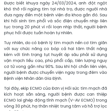
Được biết khuya ngày 24/03/2024, anh đột ngột
khó thở rồi ngừng tim tại nhà trọ, được người nhà
đưa ngay đến một bệnh viện đa khoa gần đó. Sau
khi hồi sinh tim phổi và sốc điện chuyển nhịp liên
tục trong 20 phút vì rối loạn nhịp thất, người bệnh
phục hồi được tuần hoàn tự nhiên.
Tuy nhiên, do có bệnh lý tim mạch nền cơ tim giãn
với suy chức năng co bóp cả hai tâm thất nặng
kèm với tình trạng tụt huyết áp sâu phải sử dụng
vận mạch liều cao, phù phổi cấp, tiên lượng nguy
cơ tử vong gần như 90%. Sau khi hội chẩn liên viện,
người bệnh được chuyển viện ngay trong đêm vào
Bệnh viện Nhân dân Gia Định.
Tại đây, ekip ECMO của Đơn vị Hồi sức tim mạch đã
kích hoạt sẵn sàng, người bệnh được can thiệp
ECMO lai ghép động tĩnh mạch (V-AV ECMO) trong
vòng 30 phút, hạ thân nhiệt trung tâm và hỗ trợ lọc