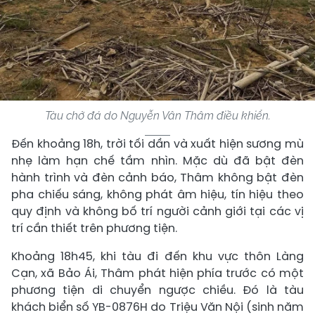
Tàu chở đá do Nguyễn Vân Thâm điều khiển.
Đến khoảng 18h, trời tối dần và xuất hiện sương mù
nhẹ làm hạn chế tầm nhìn. Mặc dù đã bật đèn
hành trình và đèn cảnh báo, Thâm không bật đèn
pha chiếu sáng, không phát âm hiệu, tín hiệu theo
quy định và không bố trí người cảnh giới tại các vị
trí cần thiết trên phương tiện.
Khoảng 18h45, khi tàu đi đến khu vực thôn Làng
Cạn, xã Bảo Ái, Thâm phát hiện phía trước có một
phương tiện di chuyển ngược chiều. Đó là tàu
khách biển số YB-0876H do Triệu Văn Nội (sinh năm