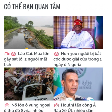
CÓ THỂ BẠN QUAN TÂM
Lào Cai: Mưa lớn
Hơn 300 người bị bắt
gây sạt lở, 2 người mất
cóc được giải cứu trong 1
tích
ngày ở Nigeria
Nổ lớn ở vùng ngoại
Houthi tấn công Ả
ô thủ đô Syria, nhiều
Rập Xê Út, nhiều dân