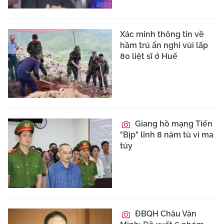
Xác minh thông tin về
hầm trú ẩn nghi vùi lấp
80 liệt sĩ ở Huế
Giang hồ mạng Tiến
"Bịp" lĩnh 8 năm tù vì ma
túy
ĐBQH Châu Văn