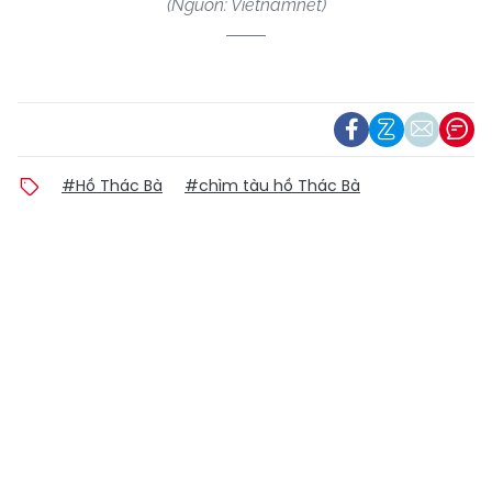
(Nguồn: Vietnamnet)
#Hồ Thác Bà
#chìm tàu hồ Thác Bà