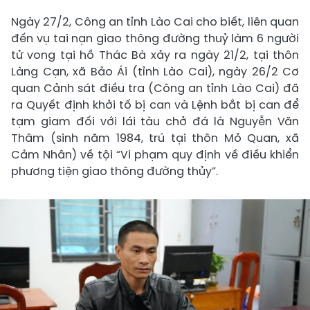
Ngày 27/2, Công an tỉnh Lào Cai cho biết, liên quan
đến vụ tai nạn giao thông đường thuỷ làm 6 người
tử vong tại hồ Thác Bà xảy ra ngày 21/2, tại thôn
Làng Cạn, xã Bảo Ái (tỉnh Lào Cai), ngày 26/2 Cơ
quan Cảnh sát điều tra (Công an tỉnh Lào Cai) đã
ra Quyết định khởi tố bị can và Lệnh bắt bị can để
tạm giam đối với lái tàu chở đá là Nguyễn Văn
Thâm (sinh năm 1984, trú tại thôn Mỏ Quan, xã
Cảm Nhân) về tội “Vi phạm quy định về điều khiển
phương tiện giao thông đường thủy”.