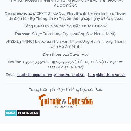
TRANG THÔNG TIN ĐIỆN TỬ TỔNG HỢP CỦA BÁO TRI THỨC VÀ
CUỘC SỐNG
Giấy phép số 113/GP-TTĐT do Cục Phát thanh, truyền hình và Thông
tin điện tử - Bộ Thông tin và Truyền thông cấp ngày 08/07/2021
Tổng Biên tập:
Nhà báo Nguyễn Thị Mai Hương
Tòa soạn:
Số 70 Trần Hưng Đạo, phường Cửa Nam, Hà Nội
VPĐD tại TP.HCM:
590/24 Phan Văn Trị, phường Hạnh Thông, Thành
phố Hồ Chí Minh
Điện thoại:
024 6 254 3519
Hotline:
035 249 5588 / 096 523 7756 (Toà soạn Hà Nội) / 091 122
1222 (VPĐD TPHCM)
Email:
baotrithuccuocsong@kienthuc.net.vn
-
tkts@kienthuc.net.vn
Trang thông tin điện tử tổng hợp của Báo