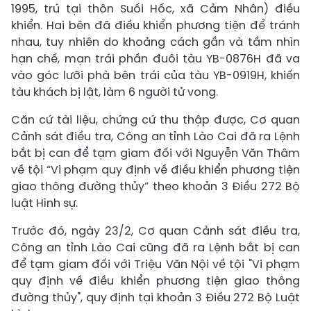
1995, trú tại thôn Suối Hốc, xã Cảm Nhân) điều
khiển. Hai bên đã điều khiển phương tiện để tránh
nhau, tuy nhiên do khoảng cách gần và tầm nhìn
hạn chế, mạn trái phần đuôi tàu YB-0876H đã va
vào góc lưỡi phà bên trái của tàu YB-0919H, khiến
tàu khách bị lật, làm 6 người tử vong.
Căn cứ tài liệu, chứng cứ thu thập được, Cơ quan
Cảnh sát điều tra, Công an tỉnh Lào Cai đã ra Lệnh
bắt bị can để tạm giam đối với Nguyễn Văn Thâm
về tội “Vi phạm quy định về điều khiển phương tiện
giao thông đường thủy” theo khoản 3 Điều 272 Bộ
luật Hình sự.
Trước đó, ngày 23/2, Cơ quan Cảnh sát điều tra,
Công an tỉnh Lào Cai cũng đã ra Lệnh bắt bị can
để tạm giam đối với Triệu Văn Nội về tội "Vi phạm
quy định về điều khiển phương tiện giao thông
đường thủy", quy định tại khoản 3 Điều 272 Bộ Luật