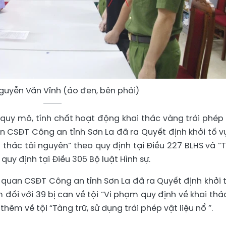
guyễn Văn Vĩnh (áo đen, bên phải)
 quy mô, tính chất hoạt động khai thác vàng trái phép
n CSĐT Công an tỉnh Sơn La đã ra Quyết định khởi tố v
i thác tài nguyên” theo quy định tại Điều 227 BLHS và “
” quy định tại Điều 305 Bộ luật Hình sự.
 quan CSĐT Công an tỉnh Sơn La đã ra Quyết định khởi t
đối với 39 bị can về tội “Vi phạm quy định về khai thác
thêm về tội “Tàng trữ, sử dụng trái phép vật liệu nổ ”.