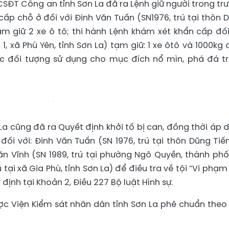
CSĐT Công an tỉnh Sơn La đã ra Lệnh giữ người trong tr
ấp chỗ ở đối với Đinh Văn Tuấn (SN1976, trú tại thôn 
tạm giữ 2 xe ô tô; thi hành Lệnh khám xét khẩn cấp đối
1, xã Phù Yên, tỉnh Sơn La) tạm giữ: 1 xe ôtô và 1000kg 
c đối tượng sử dụng cho mục đích nổ mìn, phá đá t
a cũng đã ra Quyết định khởi tố bị can, đồng thời áp 
i với: Đinh Văn Tuấn (SN 1976, trú tại thôn Dũng Tiến
ăn Vĩnh (SN 1989, trú tại phường Ngô Quyền, thành phố
 tại xã Gia Phù, tỉnh Sơn La) để điều tra về tội “Vi phạm
 định tại Khoản 2, Điều 227 Bộ luật Hình sự.
ợc Viện Kiểm sát nhân dân tỉnh Sơn La phê chuẩn theo