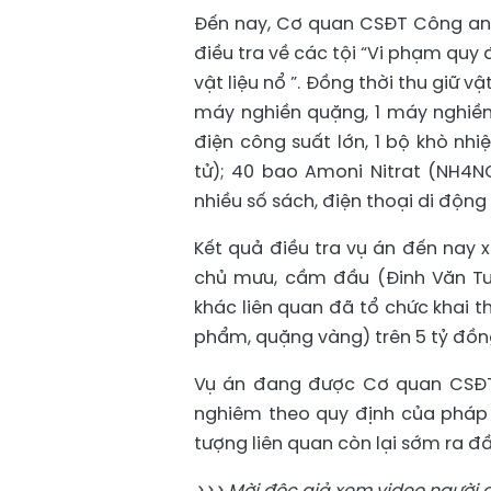
Đến nay, Cơ quan CSĐT Công an t
điều tra về các tội “Vi phạm quy 
vật liệu nổ ”. Đồng thời thu giữ v
máy nghiền quặng, 1 máy nghiền
điện công suất lớn, 1 bộ khò nhiệ
tử); 40 bao Amoni Nitrat (NH4NO
nhiều số sách, điện thoại di động
Kết quả điều tra vụ án đến nay 
chủ mưu, cầm đầu (Đinh Văn Tu
khác liên quan đã tổ chức khai t
phẩm, quặng vàng) trên 5 tỷ đồn
Vụ án đang được Cơ quan CSĐT 
nghiêm theo quy định của pháp 
tượng liên quan còn lại sớm ra 
>>> Mời độc giả xem video người đ