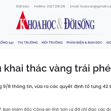
Đặt báo
Hotline: 0327.216.216
Email: toasoan@gmail.c
SỐNG 247
THỊ TRƯỜNG
MÔI TRƯỜNG
PHẢN BIỆN & BẠN ĐỌC
GI
ụ khai thác vàng trái phé
/8 thông tin, vừa ra các quyết định tố tụng 42 bị
7, Ban Giám đốc Công an tỉnh Sơn La đã chỉ đạo các đơ