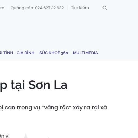
om
Quảng cáo: 024.627.32.632
ỚI TÍNH - GIA ĐÌNH
SỨC KHOẺ 360
MULTIMEDIA
p tại Sơn La
 can trong vụ “vàng tặc” xảy ra tại xã
n vị