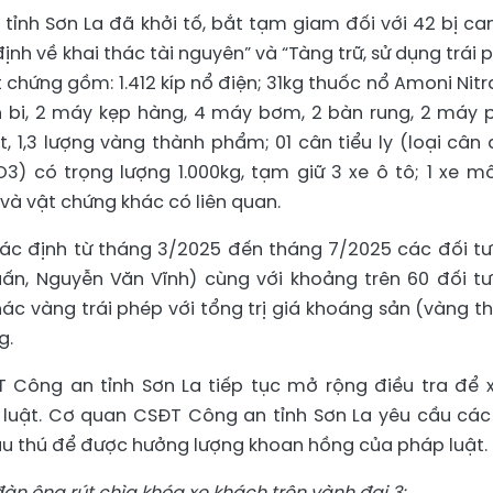
ỉnh Sơn La đã khởi tố, bắt tạm giam đối với 42 bị ca
định về khai thác tài nguyên” và “Tàng trữ, sử dụng trái 
ật chứng gồm: 1.412 kíp nổ điện; 31kg thuốc nổ Amoni Nitra
 bi, 2 máy kẹp hàng, 4 máy bơm, 2 bàn rung, 2 máy 
t, 1,3 lượng vàng thành phẩm; 01 cân tiểu ly (loại cân 
3) có trọng lượng 1.000kg, tạm giữ 3 xe ô tô; 1 xe mô
 và vật chứng khác có liên quan.
xác định từ tháng 3/2025 đến tháng 7/2025 các đối t
ấn, Nguyễn Văn Vĩnh) cùng với khoảng trên 60 đối t
hác vàng trái phép với tổng trị giá khoáng sản (vàng t
g.
Công an tỉnh Sơn La tiếp tục mở rộng điều tra để x
luật. Cơ quan CSĐT Công an tỉnh Sơn La yêu cầu các
đầu thú để được hưởng lượng khoan hồng của pháp luật.
àn ông rút chìa khóa xe khách trên vành đai 3: