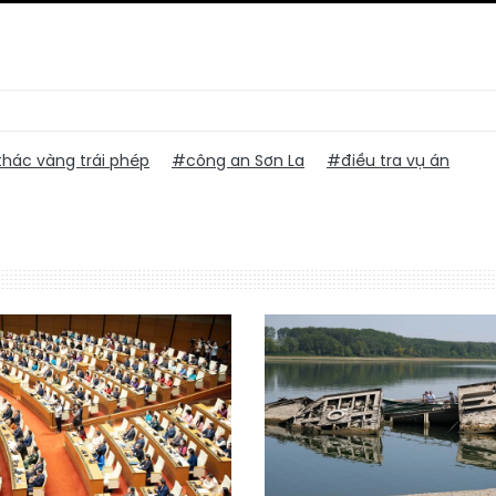
thác vàng trái phép
#công an Sơn La
#điều tra vụ án