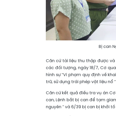
Bị can N
Căn cứ tài liệu thu thập được và
các đối tượng, ngày 18/7, Cơ qua
hình sự “Vi phạm quy định về kha
trữ, sử dụng trái phép vật liệu nổ 
Căn cứ kết quả điều tra vụ án Cơ
can, Lệnh bắt bị can để tạm giam 
nguyên ” và 6/39 bị can bị khởi tố 