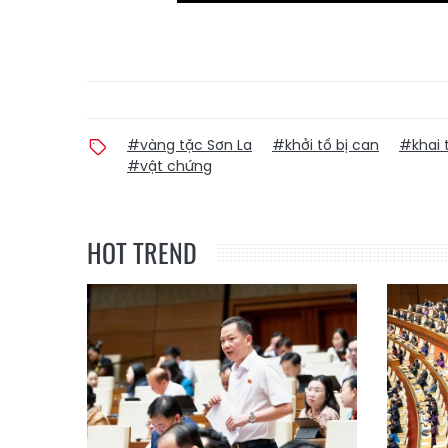
#vàng tặc Sơn La
#khởi tố bị can
#khai 
#vật chứng
HOT TREND