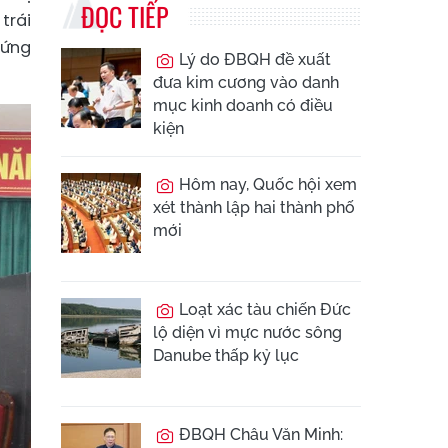
ĐỌC TIẾP
trái
hứng
Lý do ĐBQH đề xuất
đưa kim cương vào danh
mục kinh doanh có điều
kiện
Hôm nay, Quốc hội xem
xét thành lập hai thành phố
mới
Loạt xác tàu chiến Đức
lộ diện vì mực nước sông
Danube thấp kỷ lục
ĐBQH Châu Văn Minh: