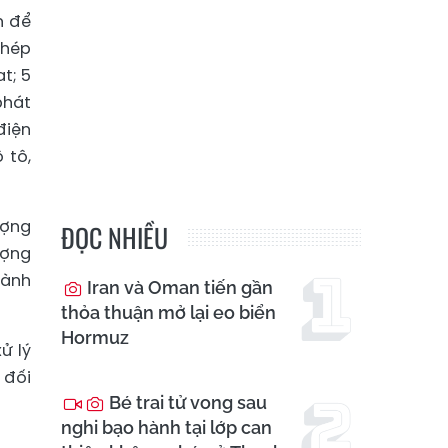
n để
phép
t; 5
phát
điện
 tô,
ượng
ĐỌC NHIỀU
ượng
hành
Iran và Oman tiến gần
thỏa thuận mở lại eo biển
Hormuz
ử lý
 đối
Bé trai tử vong sau
nghi bạo hành tại lớp can