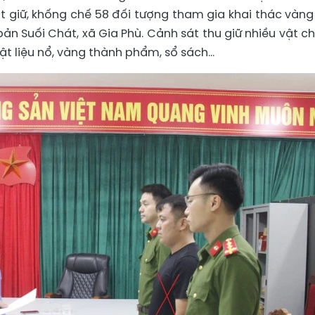
 giữ, khống chế 58 đối tượng tham gia khai thác vàng 
bản Suối Chát, xã Gia Phù. Cảnh sát thu giữ nhiều vật c
vật liệu nổ, vàng thành phẩm, sổ sách…