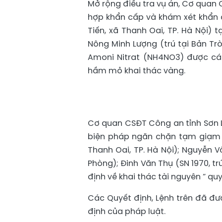
Mở rộng điều tra vụ án, Cơ quan 
hợp khẩn cấp và khám xét khẩn c
Tiến, xã Thanh Oai, TP. Hà Nội) 
Nông Minh Lượng (trú tại Bản Trò 
Amoni Nitrat (NH4NO3) được cá
hầm mỏ khai thác vàng.
Cơ quan CSĐT Công an tỉnh Sơn L
biện pháp ngăn chặn tạm giạm đố
Thanh Oai, TP. Hà Nội); Nguyễn V
Phòng); Đinh Văn Thụ (SN 1970, trú
định về khai thác tài nguyên ” quy
Các Quyết định, Lệnh trên đã đư
định của pháp luật.