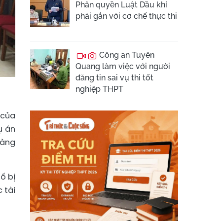
Phân quyền Luật Dầu khí
phải gắn với cơ chế thực thi
Công an Tuyên
Quang làm việc với người
đăng tin sai vụ thi tốt
nghiệp THPT
 của
ụ án
Tàng
ố bị
 tài