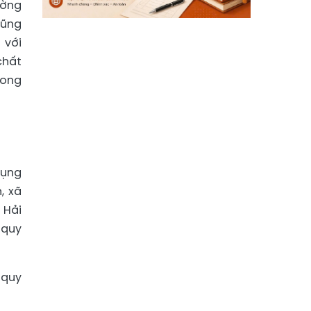
ường
Dũng
 với
chất
rong
dụng
, xã
 Hải
 quy
 quy