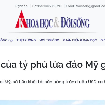
Đặt báo
Hotline: 0327.216.216
Email: toasoan@gmail.c
SỐNG 247
THỊ TRƯỜNG
MÔI TRƯỜNG
PHẢN BIỆN & BẠN ĐỌC
GI
a của tỷ phú lừa đảo Mỹ
tại Mỹ, sở hữu khối tài sản hàng trăm triệu USD xa