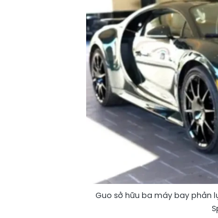
Guo sở hữu ba máy bay phản lự
S