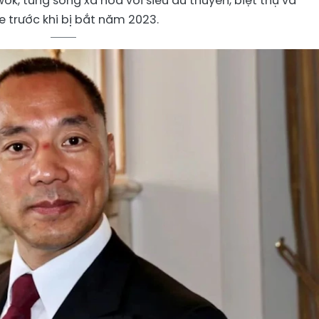
ok, từng sống xa hoa với siêu du thuyền, biệt thự và
xe trước khi bị bắt năm 2023.