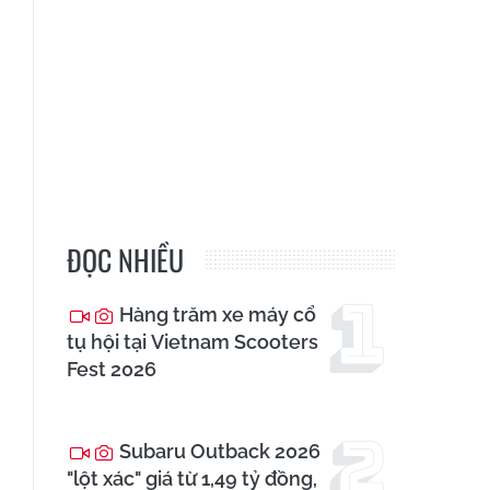
ĐỌC NHIỀU
Hàng trăm xe máy cổ
tụ hội tại Vietnam Scooters
Fest 2026
Subaru Outback 2026
"lột xác" giá từ 1,49 tỷ đồng,