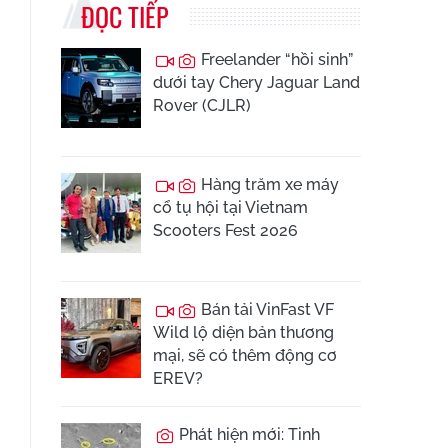
ĐỌC TIẾP
Freelander “hồi sinh”
dưới tay Chery Jaguar Land
Rover (CJLR)
Hàng trăm xe máy
cổ tụ hội tại Vietnam
Scooters Fest 2026
Bán tải VinFast VF
Wild lộ diện bản thương
mại, sẽ có thêm động cơ
EREV?
Phát hiện mới: Tinh