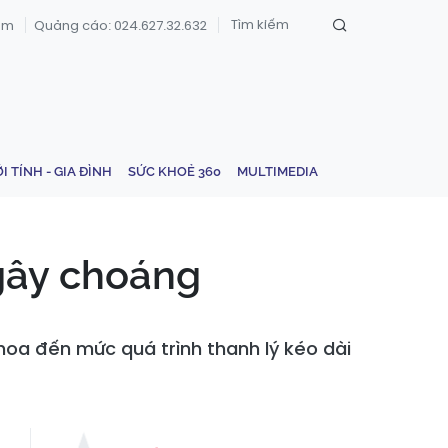
om
Quảng cáo: 024.627.32.632
ỚI TÍNH - GIA ĐÌNH
SỨC KHOẺ 360
MULTIMEDIA
 gây choáng
 hoa đến mức quá trình thanh lý kéo dài