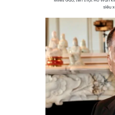
Miles Guo, tên thật Ho Wan Kw
siêu 