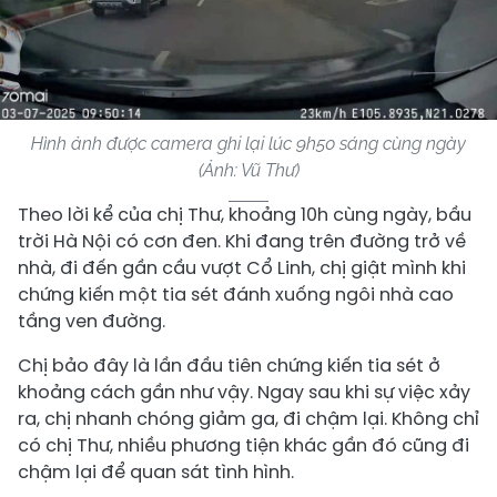
Hình ảnh được camera ghi lại lúc 9h50 sáng cùng ngày
(Ảnh: Vũ Thư)
Theo lời kể của chị Thư, khoảng 10h cùng ngày, bầu
trời Hà Nội có cơn đen. Khi đang trên đường trở về
nhà, đi đến gần cầu vượt Cổ Linh, chị giật mình khi
chứng kiến một tia sét đánh xuống ngôi nhà cao
tầng ven đường.
Chị bảo đây là lần đầu tiên chứng kiến tia sét ở
khoảng cách gần như vậy. Ngay sau khi sự việc xảy
ra, chị nhanh chóng giảm ga, đi chậm lại. Không chỉ
có chị Thư, nhiều phương tiện khác gần đó cũng đi
chậm lại để quan sát tình hình.