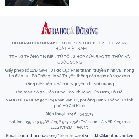
CƠ QUAN CHỦ QUẢN:
LIÊN HIỆP CÁC HỘI KHOA HỌC VÀ KỸ
THUẬT VIỆT NAM
TRANG THÔNG TIN ĐIỆN TỬ TỔNG HỢP CỦA BÁO TRI THỨC VÀ
CUỘC SỐNG
Giấy phép số 113/GP-TTĐT do Cục Phát thanh, truyền hình và Thông
tin điện tử - Bộ Thông tin và Truyền thông cấp ngày 08/07/2021
Tổng Biên tập:
Nhà báo Nguyễn Thị Mai Hương
Tòa soạn:
Số 70 Trần Hưng Đạo, phường Cửa Nam, Hà Nội
VPĐD tại TP.HCM:
590/24 Phan Văn Trị, phường Hạnh Thông, Thành
phố Hồ Chí Minh
Điện thoại:
024 6 254 3519
Hotline:
035 249 5588 / 096 523 7756 (Toà soạn Hà Nội) / 091 122
1222 (VPĐD TPHCM)
Email:
baotrithuccuocsong@kienthuc.net.vn
-
tkts@kienthuc.net.vn