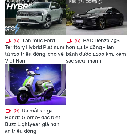
Tận mục Ford
BYD Denza Z9S
Territory Hybrid Platinum
hơn 1,1 tỷ đồng - lăn
từ 710 triệu đồng, chờ về
bánh được 1.100 km, kèm
Việt Nam
sạc siêu nhanh
Ra mắt xe ga
Honda Giorno+ đặc biệt
Buzz Lightyear, giá hơn
59 triệu đồng