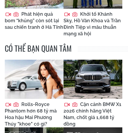
Phát hiện quả
Khởi tố Khánh
bom “khủng” còn sót lại
Sky, Hồ Văn Khoa và Trần
sau chiến tranh ở Hà Tĩnh
Đình Tiệp vì mâu thuẫn
mạng xã hội
CÓ THỂ BẠN QUAN TÂM
Rolls-Royce
Cận cảnh BMW X1
Phantom hơn 68 tỷ mà
2026 chính hãng Việt
Hoa hậu Mai Phương
Nam, chốt giá 1,668 tỷ
Thúy "khoe" có gì?
đồng