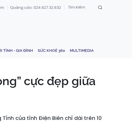
om
Quảng cáo: 024.627.32.632
ỚI TÍNH - GIA ĐÌNH
SỨC KHOẺ 360
MULTIMEDIA
ng” cực đẹp giữa
nh của tỉnh Điện Biên chỉ dài trên 10