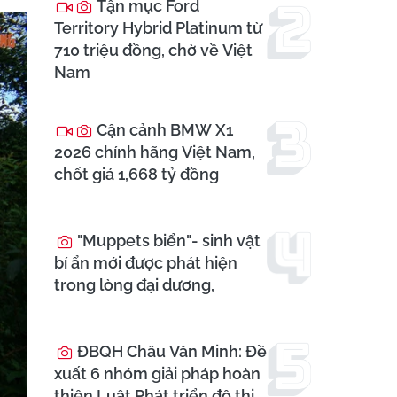
Tận mục Ford
Territory Hybrid Platinum từ
710 triệu đồng, chờ về Việt
Nam
Cận cảnh BMW X1
2026 chính hãng Việt Nam,
chốt giá 1,668 tỷ đồng
"Muppets biển"- sinh vật
bí ẩn mới được phát hiện
trong lòng đại dương,
ĐBQH Châu Văn Minh: Đề
xuất 6 nhóm giải pháp hoàn
thiện Luật Phát triển đô thị