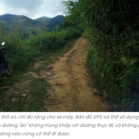
 thô sơ, chỉ đủ rộng cho xe máy. Bản đồ GPS có thể vô dụng 
 đường "ảo" không trùng khớp với đường thực tế, và không 
ờng nào cũng có thể đi được.