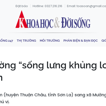
Đặt báo
Hotline: 0327.216.216
Email: toasoan@gmail.c
SỐNG 247
THỊ TRƯỜNG
MÔI TRƯỜNG
PHẢN BIỆN & BẠN ĐỌC
GI
ng “sống lưng khủng lo
n
huyện Thuận Châu, tỉnh Sơn La) sang xã Mường Tỉ
ú vị.