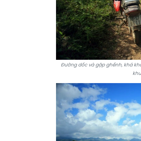
Đường dốc và gập ghềnh, khá khó
khu