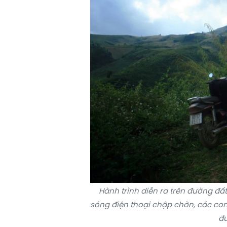
Hành trình diễn ra trên đường đất
sóng điện thoại chập chờn, các con
đư