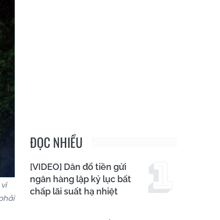
ĐỌC NHIỀU
[VIDEO] Dân đổ tiền gửi
ngân hàng lập kỷ lục bất
vì
chấp lãi suất hạ nhiệt
phải