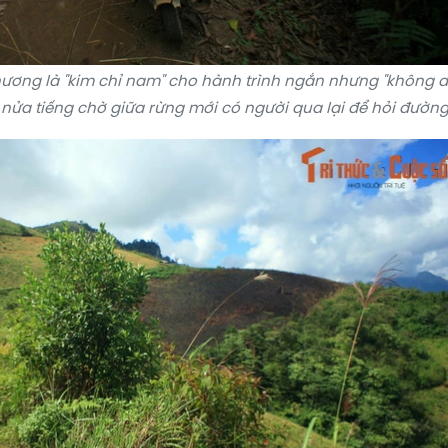
ương là "kim chỉ nam" cho hành trình ngắn nhưng "không 
 nửa tiếng chờ giữa rừng mới có người qua lại để hỏi đường