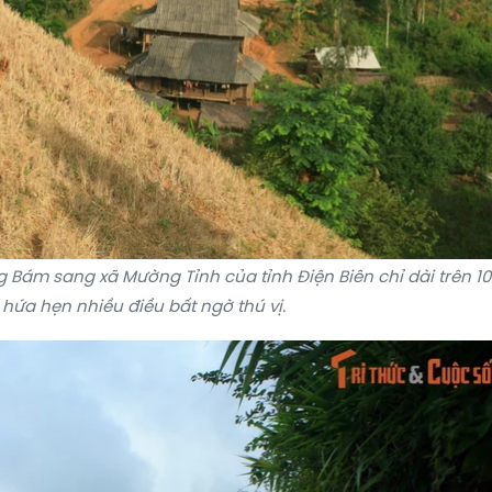
 Bám sang xã Mường Tỉnh của tỉnh Điện Biên chỉ dài trên 1
hứa hẹn nhiều điều bất ngờ thú vị.