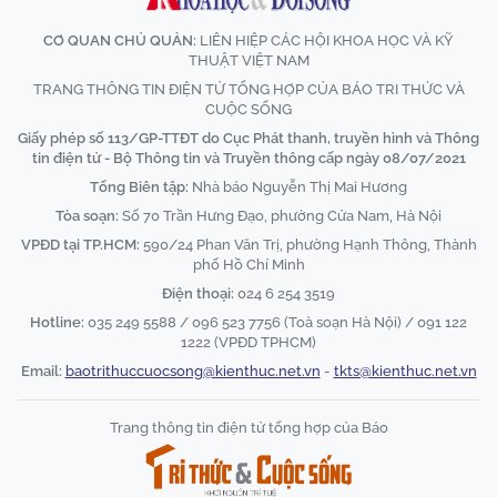
CƠ QUAN CHỦ QUẢN:
LIÊN HIỆP CÁC HỘI KHOA HỌC VÀ KỸ
THUẬT VIỆT NAM
TRANG THÔNG TIN ĐIỆN TỬ TỔNG HỢP CỦA BÁO TRI THỨC VÀ
CUỘC SỐNG
Giấy phép số 113/GP-TTĐT do Cục Phát thanh, truyền hình và Thông
tin điện tử - Bộ Thông tin và Truyền thông cấp ngày 08/07/2021
Tổng Biên tập:
Nhà báo Nguyễn Thị Mai Hương
Tòa soạn:
Số 70 Trần Hưng Đạo, phường Cửa Nam, Hà Nội
VPĐD tại TP.HCM:
590/24 Phan Văn Trị, phường Hạnh Thông, Thành
phố Hồ Chí Minh
Điện thoại:
024 6 254 3519
Hotline:
035 249 5588 / 096 523 7756 (Toà soạn Hà Nội) / 091 122
1222 (VPĐD TPHCM)
Email:
baotrithuccuocsong@kienthuc.net.vn
-
tkts@kienthuc.net.vn
Trang thông tin điện tử tổng hợp của Báo