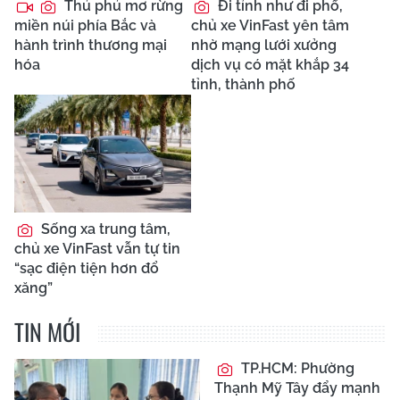
Thủ phủ mơ rừng
Đi tỉnh như đi phố,
miền núi phía Bắc và
chủ xe VinFast yên tâm
hành trình thương mại
nhờ mạng lưới xưởng
hóa
dịch vụ có mặt khắp 34
tỉnh, thành phố
Sống xa trung tâm,
chủ xe VinFast vẫn tự tin
“sạc điện tiện hơn đổ
xăng”
TIN MỚI
TP.HCM: Phường
Thạnh Mỹ Tây đẩy mạnh