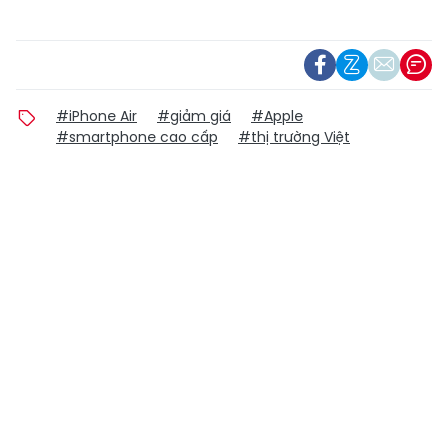
#iPhone Air
#giảm giá
#Apple
#smartphone cao cấp
#thị trường Việt