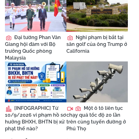
Đại tướng Phan Văn
Nghi phạm bị bắt tại
Giang hội đàm với Bộ
sân golf của ông Trump ở
trưởng Quốc phòng
California
Malaysia
[INFOGRAPHIC] Từ
Một ô tô liên tục
10/9/2026 vi phạm hồ sơ
chạy quá tốc độ 20 lần
hưởng BHXH, BHTN bị xử
trên cùng tuyến đường ở
phạt thế nào?
Phú Thọ