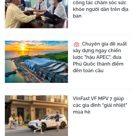
công tác chăm sóc sức
khỏe người dân trên địa
bàn
Chuyên gia đề xuất
xây dựng ngay chiến
lược "hậu APEC", đưa
Phú Quốc thành điểm
đến toàn cầu
VinFast VF MPV 7 giúp
các gia đình “giải nhiệt”
mùa hè