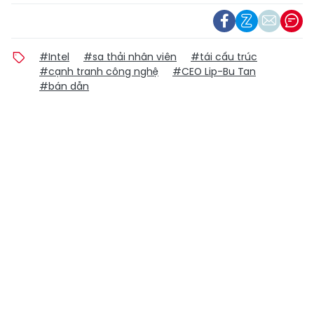
#Intel
#sa thải nhân viên
#tái cấu trúc
#cạnh tranh công nghệ
#CEO Lip-Bu Tan
#bán dẫn