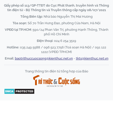
Giấy phép số 113/GP-TTĐT do Cục Phát thanh, truyền hình và Thông
tin điện tử - Bộ Thông tin và Truyền thông cấp ngày 08/07/2021
Tổng Biên tập:
Nhà báo Nguyễn Thị Mai Hương
Tòa soạn:
Số 70 Trần Hưng Đạo, phường Cửa Nam, Hà Nội
VPĐD tại TP.HCM:
590/24 Phan Văn Trị, phường Hạnh Thông, Thành
phố Hồ Chí Minh
Điện thoại:
024 6 254 3519
Hotline:
035 249 5588 / 096 523 7756 (Toà soạn Hà Nội) / 091 122
1222 (VPĐD TPHCM)
Email:
baotrithuccuocsong@kienthuc.net.vn
-
tkts@kienthuc.net.vn
Trang thông tin điện tử tổng hợp của Báo