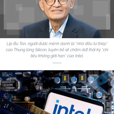
Lip-Bu Tan, người được mệnh danh là “nhà đầu tư thép”
của Thung lũng Silicon, tuyên bố sẽ chấm dứt thời kỳ “chi
tiêu không giới hạn” của Intel.