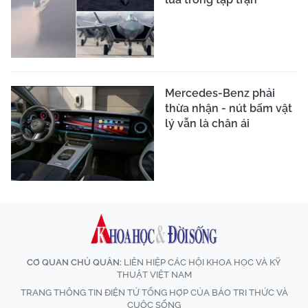
Mercedes-Benz phải
thừa nhận - nút bấm vật
lý vẫn là chân ái
CƠ QUAN CHỦ QUẢN:
LIÊN HIỆP CÁC HỘI KHOA HỌC VÀ KỸ
THUẬT VIỆT NAM
TRANG THÔNG TIN ĐIỆN TỬ TỔNG HỢP CỦA BÁO TRI THỨC VÀ
CUỘC SỐNG