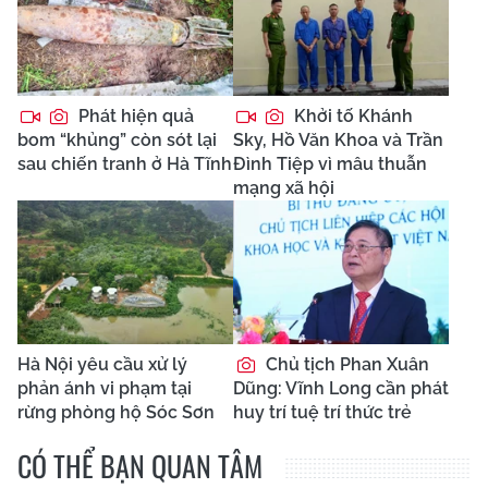
Phát hiện quả
Khởi tố Khánh
bom “khủng” còn sót lại
Sky, Hồ Văn Khoa và Trần
sau chiến tranh ở Hà Tĩnh
Đình Tiệp vì mâu thuẫn
mạng xã hội
Hà Nội yêu cầu xử lý
Chủ tịch Phan Xuân
phản ánh vi phạm tại
Dũng: Vĩnh Long cần phát
rừng phòng hộ Sóc Sơn
huy trí tuệ trí thức trẻ
CÓ THỂ BẠN QUAN TÂM