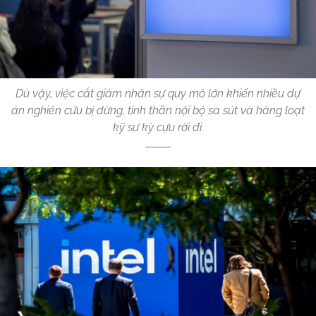
Dù vậy, việc cắt giảm nhân sự quy mô lớn khiến nhiều dự
án nghiên cứu bị dừng, tinh thần nội bộ sa sút và hàng loạt
kỹ sư kỳ cựu rời đi.