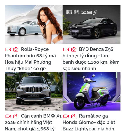
Rolls-Royce
BYD Denza Z9S
Phantom hơn 68 tỷ mà
hơn 1,1 tỷ đồng - lăn
Hoa hậu Mai Phương
bánh được 1.100 km, kèm
Thúy "khoe" có gì?
sạc siêu nhanh
Cận cảnh BMW X1
Ra mắt xe ga
2026 chính hãng Việt
Honda Giorno+ đặc biệt
Nam, chốt giá 1,668 tỷ
Buzz Lightyear, giá hơn