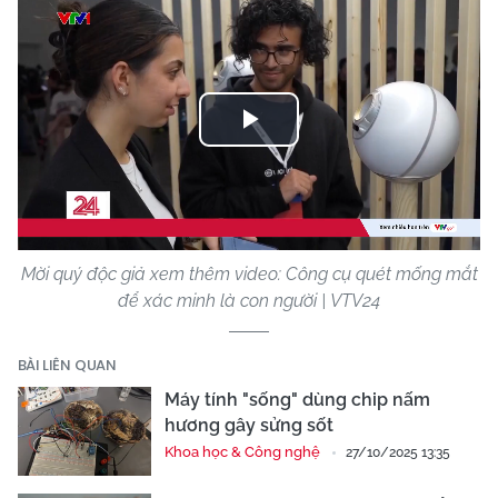
Play
Video
Mời quý độc giả xem thêm video: Công cụ quét mống mắt
để xác minh là con người | VTV24
BÀI LIÊN QUAN
Máy tính "sống" dùng chip nấm
hương gây sửng sốt
Khoa học & Công nghệ
27/10/2025 13:35