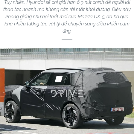
Tuy nhiên, Hyundai sẽ chỉ giới hạn ở 9 nút chính để người lái
thao tác nhanh mà không cần rời mắt khỏi đường. Điều này
không giống như nội thất mới của Mazda CX-5, đã bỏ qua
khá nhiều tương tác vật lý để chuyển sang điều khiển cảm
ứng.