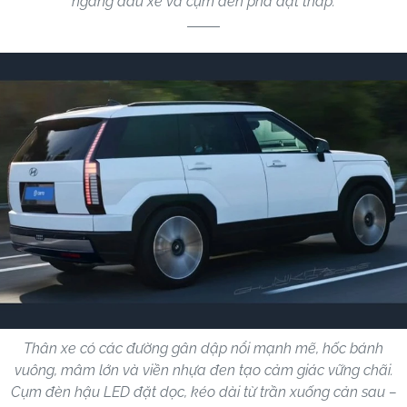
ngang đầu xe và cụm đèn pha đặt thấp.
Thân xe có các đường gân dập nổi mạnh mẽ, hốc bánh
vuông, mâm lớn và viền nhựa đen tạo cảm giác vững chãi.
Cụm đèn hậu LED đặt dọc, kéo dài từ trần xuống cản sau –