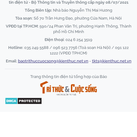
tin điện tử - Bộ Thông tin và Truyền thông cấp ngày 08/07/2021
Tổng Biên tập:
Nhà báo Nguyễn Thị Mai Hương
Tòa soạn:
Số 70 Trần Hưng Đạo, phường Cửa Nam, Hà Nội
VPĐD tại TP.HCM:
590/24 Phan Văn Trị, phường Hạnh Thông, Thành
phố Hồ Chí Minh
Điện thoại:
024 6 254 3519
Hotline:
035 249 5588 / 096 523 7756 (Toà soạn Hà Nội) / 091 122
1222 (VPĐD TPHCM)
Email:
baotrithuccuocsong@kienthuc.net.vn
-
tkts@kienthuc.net.vn
Trang thông tin điện tử tổng hợp của Báo