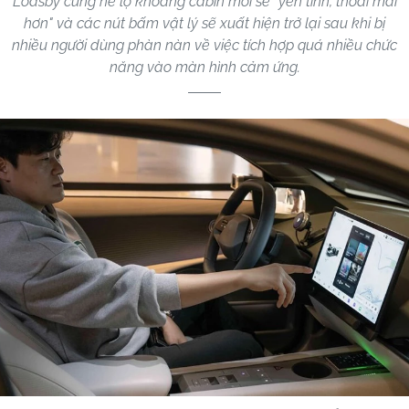
Loasby cũng hé lộ khoang cabin mới sẽ “yên tĩnh, thoải mái
hơn" và các nút bấm vật lý sẽ xuất hiện trở lại sau khi bị
nhiều người dùng phàn nàn về việc tích hợp quá nhiều chức
năng vào màn hình cảm ứng.