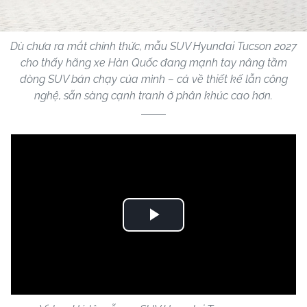
Dù chưa ra mắt chính thức, mẫu SUV Hyundai Tucson 2027
cho thấy hãng xe Hàn Quốc đang mạnh tay nâng tầm
dòng SUV bán chạy của mình – cả về thiết kế lẫn công
nghệ, sẵn sàng cạnh tranh ở phân khúc cao hơn.
Play
Video