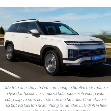
Dựa trên ảnh chạy thử và cảm hứng từ SantFe mới, mẫu xe
Hyundai Tucson 2027 mới sở hữu ngoại hình vuông vức,
cứng cáp và nam tính hơn hẳn thế hệ trước. Phần đầu xe
nổi bật với lưới tản nhiệt khổng lồ, dải đèn LED định vị kéo