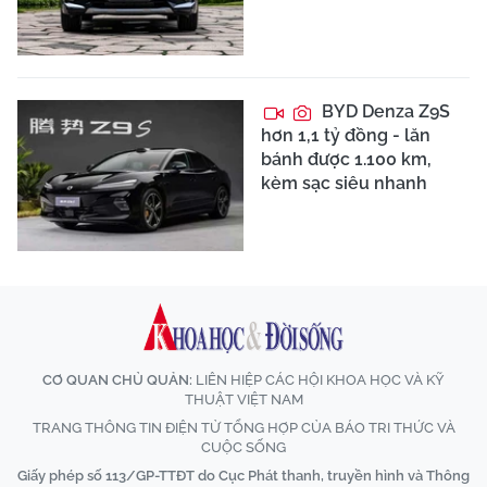
BYD Denza Z9S
hơn 1,1 tỷ đồng - lăn
bánh được 1.100 km,
kèm sạc siêu nhanh
CƠ QUAN CHỦ QUẢN:
LIÊN HIỆP CÁC HỘI KHOA HỌC VÀ KỸ
THUẬT VIỆT NAM
TRANG THÔNG TIN ĐIỆN TỬ TỔNG HỢP CỦA BÁO TRI THỨC VÀ
CUỘC SỐNG
Giấy phép số 113/GP-TTĐT do Cục Phát thanh, truyền hình và Thông