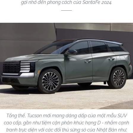
gợi nhớ đến phong cách của SantaFe 2024.
Tổng thể, Tucson mới mang dáng dấp của một mẫu SUV
cao cấp, gần như tiệm cận phân khúc hạng D - nhằm cạnh
tranh trực diện với các đối thủ sừng sỏ của Nhật Bản như;