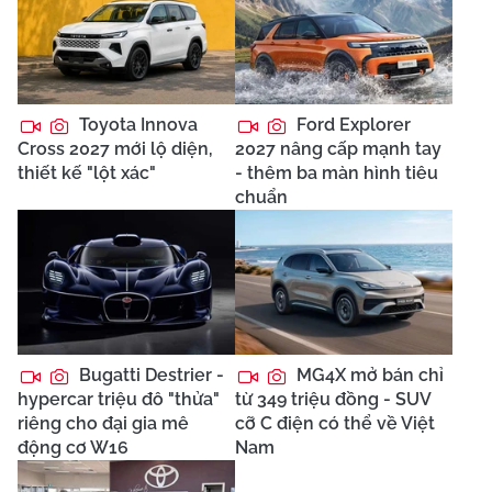
Toyota Innova
Ford Explorer
Cross 2027 mới lộ diện,
2027 nâng cấp mạnh tay
thiết kế "lột xác"
- thêm ba màn hình tiêu
chuẩn
Bugatti Destrier -
MG4X mở bán chỉ
hypercar triệu đô "thửa"
từ 349 triệu đồng - SUV
riêng cho đại gia mê
cỡ C điện có thể về Việt
động cơ W16
Nam