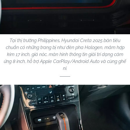
Tại thị trường Philippines, Hyundai Creta 2025 bản tiêu
chuẩn có những trang bị như đèn pha Halogen, mâm hợp
kim 17 inch, giá nóc, màn hình thông tin giải trí dạng cảm
ứng 8 inch, hỗ trợ Apple CarPlay/Android Auto và cùng ghế
nỉ.