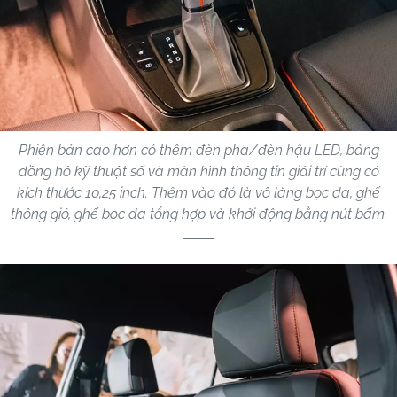
Phiên bản cao hơn có thêm đèn pha/đèn hậu LED, bảng
đồng hồ kỹ thuật số và màn hình thông tin giải trí cùng có
kích thước 10,25 inch. Thêm vào đó là vô lăng bọc da, ghế
thông gió, ghế bọc da tổng hợp và khởi động bằng nút bấm.