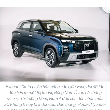
Hyundai Creta phiên bản nâng cấp giữa vòng đời đã lần
đầu tiên ra mắt thị trường Đông Nam Á vào hồi tháng
1/2025. Thị trường Đông Nam Á đầu tiên đón nhận mẫu
SUV hạng B này là Indonesia. Đến tháng 3/2025, Hyundai