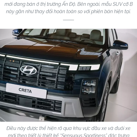
mới đang bán ở thị trường Ấn Độ. Bên ngoài, mẫu SUV cỡ B
này gần như thay đổi hoàn toàn so với phiên bản hiện tại.
Điều này được thể hiện rõ qua khu vực đầu xe và đuôi xe
mới theo triết lý thiết kế “Sensuous Sportiness” đặc trưng