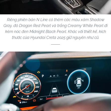
Riêng phiên bản N Line có thêm các màu xám Shadow
Gray, đỏ Dragon Red Pearl và trắng Creamy White Pearl đi
kèm nóc đen Midnight Black Pearl. Khác với thiết kế, kích
thước của Hyundai Creta 2025 giữ nguyên như cũ.