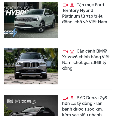
Tận mục Ford
Territory Hybrid
Platinum từ 710 triệu
đồng, chờ về Việt Nam
Cận cảnh BMW
X1 2026 chính hãng Việt
Nam, chốt giá 1,668 tỷ
đồng
BYD Denza Z9S
hơn 1,1 tỷ đồng - lăn
bánh được 1.100 km,
kèm sạc siêu nhanh