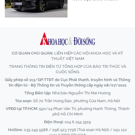
CƠ QUAN CHỦ QUẢN:
LIÊN HIỆP CÁC HỘI KHOA HỌC VÀ KỸ
THUẬT VIỆT NAM
TRANG THÔNG TIN ĐIỆN TỬ TỔNG HỢP CỦA BÁO TRI THỨC VÀ
CUỘC SỐNG
Giấy phép số 113/GP-TTĐT do Cục Phát thanh, truyền hình và Thông
tin điện tử - Bộ Thông tin và Truyền thông cấp ngày 08/07/2021
Tổng Biên tập:
Nhà báo Nguyễn Thị Mai Hương
Tòa soạn:
Số 70 Trần Hưng Đạo, phường Cửa Nam, Hà Nội
VPĐD tại TP.HCM:
590/24 Phan Văn Trị, phường Hạnh Thông, Thành
phố Hồ Chí Minh
Điện thoại:
024 6 254 3519
Hotline:
035 249 5588 / 096 523 7756 (Toà soạn Hà Nội) / 091 122