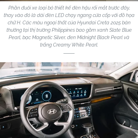
Phần đuôi xe loại bỏ thiết kế đèn hậu rối mắt trước đây,
thay vào đó là dải đèn LED chạy ngang cửa cốp với đồ họa
chữ H. Các màu ngoại thất của Hyundai Creta 2025 bản
thường tại thị trường Philippines bao gồm xanh Slate Blue
Pearl, bạc Magnetic Silver, đen Midnight Black Pearl và
trắng Creamy White Pearl.