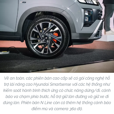
Về an toàn, các phiên bản cao cấp sẽ có gói công nghệ hỗ
trợ lái nâng cao Hyundai Smartsense với các hệ thống như
kiểm soát hành trình thích ứng có chức năng dừng/đi, cảnh
báo va chạm phía trước, hỗ trợ giữ làn đường và giữ xe đi
đúng làn. Phiên bản N Line còn có thêm hệ thống cảnh báo
điểm mù và camera 360 độ.