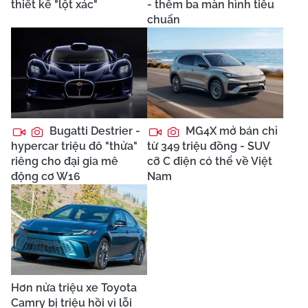
thiết kế "lột xác"
- thêm ba màn hình tiêu
chuẩn
Bugatti Destrier -
MG4X mở bán chỉ
hypercar triệu đô "thửa"
từ 349 triệu đồng - SUV
riêng cho đại gia mê
cỡ C điện có thể về Việt
động cơ W16
Nam
Hơn nửa triệu xe Toyota
Camry bị triệu hồi vì lỗi