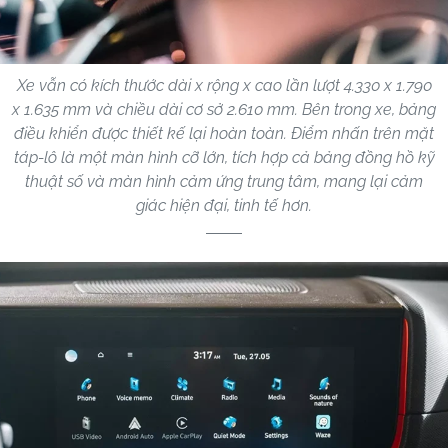
Xe vẫn có kích thước dài x rộng x cao lần lượt 4.330 x 1.790
x 1.635 mm và chiều dài cơ sở 2.610 mm. Bên trong xe, bảng
điều khiển được thiết kế lại hoàn toàn. Điểm nhấn trên mặt
táp-lô là một màn hình cỡ lớn, tích hợp cả bảng đồng hồ kỹ
thuật số và màn hình cảm ứng trung tâm, mang lại cảm
giác hiện đại, tinh tế hơn.