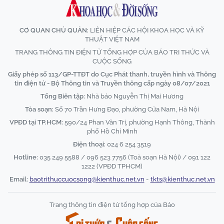
CƠ QUAN CHỦ QUẢN:
LIÊN HIỆP CÁC HỘI KHOA HỌC VÀ KỸ
THUẬT VIỆT NAM
TRANG THÔNG TIN ĐIỆN TỬ TỔNG HỢP CỦA BÁO TRI THỨC VÀ
CUỘC SỐNG
Giấy phép số 113/GP-TTĐT do Cục Phát thanh, truyền hình và Thông
tin điện tử - Bộ Thông tin và Truyền thông cấp ngày 08/07/2021
Tổng Biên tập:
Nhà báo Nguyễn Thị Mai Hương
Tòa soạn:
Số 70 Trần Hưng Đạo, phường Cửa Nam, Hà Nội
VPĐD tại TP.HCM:
590/24 Phan Văn Trị, phường Hạnh Thông, Thành
phố Hồ Chí Minh
Điện thoại:
024 6 254 3519
Hotline:
035 249 5588 / 096 523 7756 (Toà soạn Hà Nội) / 091 122
1222 (VPĐD TPHCM)
Email:
baotrithuccuocsong@kienthuc.net.vn
-
tkts@kienthuc.net.vn
Trang thông tin điện tử tổng hợp của Báo