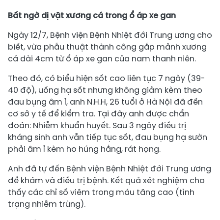
Bất ngờ dị vật xương cá trong ổ áp xe gan
Ngày 12/7, Bệnh viện Bệnh Nhiệt đới Trung ương cho
biết, vừa phẫu thuật thành công gắp mảnh xương
cá dài 4cm từ ổ áp xe gan của nam thanh niên.
Theo đó, có biểu hiện sốt cao liên tục 7 ngày (39-
40 độ), uống hạ sốt nhưng không giảm kèm theo
đau bụng âm ỉ, anh N.H.H, 26 tuổi ở Hà Nội đã đến
cơ sở y tế để kiểm tra. Tại đây anh được chẩn
đoán: Nhiễm khuẩn huyết. Sau 3 ngày điều trị
kháng sinh anh vẫn tiếp tục sốt, đau bụng hạ sườn
phải âm ỉ kèm ho húng hắng, rát họng.
Anh đã tự đến Bệnh viện Bệnh Nhiệt đới Trung ương
để khám và điều trị bệnh. Kết quả xét nghiệm cho
thấy các chỉ số viêm trong máu tăng cao (tình
trạng nhiễm trùng).