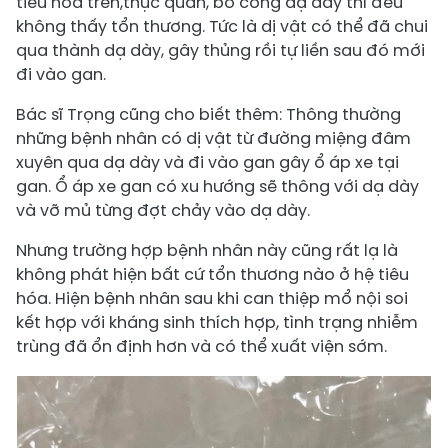
tiêu hóa trên,thực quản, bờ cong dạ dày thì đều
không thấy tổn thương. Tức là dị vật có thể đã chui
qua thành dạ dày, gây thủng rồi tự liền sau đó mới
đi vào gan.
Bác sĩ Trọng cũng cho biết thêm: Thông thường
những bệnh nhân có dị vật từ đường miệng đâm
xuyên qua dạ dày và đi vào gan gây ổ áp xe tại
gan. Ổ áp xe gan có xu hướng sẽ thông với dạ dày
và vỡ mủ từng đợt chảy vào dạ dày.
Nhưng trường hợp bệnh nhân này cũng rất lạ là
không phát hiện bất cứ tổn thương nào ở hệ tiêu
hóa. Hiện bệnh nhân sau khi can thiệp mổ nội soi
kết hợp với kháng sinh thích hợp, tình trạng nhiễm
trùng đã ổn định hơn và có thể xuất viện sớm.