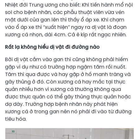
Nhiệt đới Trung ương cho biết: Khi tiến hành mổ nội
soi cho bệnh nhân, các phẫu thuật viên vừa vén
mặt dưới của gan lên thì thấy ổ áp xe. Khi chạm
vào ổ áp xe thì “xuất hiện” ngay ra dị vật là đoạn
xương cá nhọn, dài 4cm. Cả ê kíp rất ngạc nhiên.
Rất lạ không hiểu dị vật đi đường nào
Bởi dị vật cắm vào gan thì cũng không phải hiếm
gặp ví dụ như có trường hợp ngậm tăm rồi nuốt.
Tăm thì qua được và hay gặp ở hố manh tràng và
gây thủng ở đó. Còn xương cá hay mắc tại thực
quản nhiều hơn vì xương cá thường không qua
được thực quản có thể gây thủng thực quản hoặc
dạ dày. Trường hợp bệnh nhân này phát hiện
xương cá ở trong gan nên nó phải đi vào từ đường
tiêu hóa.