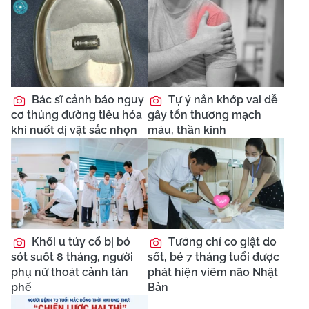
Bác sĩ cảnh báo nguy
Tự ý nắn khớp vai dễ
cơ thủng đường tiêu hóa
gây tổn thương mạch
khi nuốt dị vật sắc nhọn
máu, thần kinh
Khối u tủy cổ bị bỏ
Tưởng chỉ co giật do
sót suốt 8 tháng, người
sốt, bé 7 tháng tuổi được
phụ nữ thoát cảnh tàn
phát hiện viêm não Nhật
phế
Bản