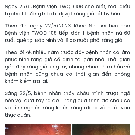
Ngày 25/5, Bệnh viện TWQD 108 cho biết, mới điều
trị cho 1 trường hợp bị dị vật răng giả rất hy hữu.
Theo đó, ngày 22/5/2023, Khoa Nội soi tiêu hóa
Bệnh viện TWQĐ 108 tiếp đón 1 bệnh nhân nữ 60
tuổi, quê tại Bắc Ninh với lí do nuốt phải răng giả.
Theo lời kể, nhiều năm trước đây bệnh nhân có làm
phục hình răng giả cố định tại gần nhà. Thời gian
gần đây răng giả lung lay nhưng chưa rơi ra hẳn và
bệnh nhân cũng chưa có thời gian đến phòng
khám kiểm tra lại.
Sáng 22/5, bệnh nhân thấy cháu mình trượt ngã
nên vội đưa tay ra đỡ. Trong quá trình đỡ cháu có
vô tình nghiến răng khiến răng rơi ra và nuốt vào
thực quản.