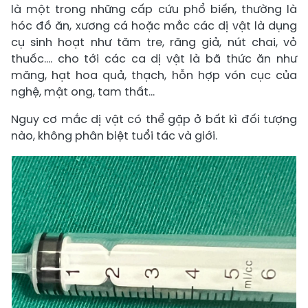
là một trong những cấp cứu phổ biến, thường là
hóc đồ ăn, xương cá hoặc mắc các dị vật là dụng
cụ sinh hoạt như tăm tre, răng giả, nút chai, vỏ
thuốc.... cho tới các ca dị vật là bã thức ăn như
măng, hạt hoa quả, thạch, hỗn hợp vón cục của
nghệ, mật ong, tam thất...
Nguy cơ mắc dị vật có thể gặp ở bất kì đối tượng
nào, không phân biệt tuổi tác và giới.