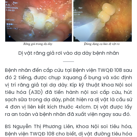
Dị vật răng giả rơi vào dạ dày bệnh nhân
Bệnh nhân đến cấp cứu tại Bệnh viện TWQĐ 108 sau
đó 2 tiếng, được chụp Xquang ổ bụng và xác định
vị trí răng giả tại dạ dày. Kíp kỹ thuật khoa Nội soi
tiêu hóa (A3D) đã tiến hành nội soi cấp cứu, hút
sạch sữa trong dạ dày, phát hiện ra dị vật là cầu sứ
4 đơn vị liên kết kích thước 4x1cm. Dị vật được lấy
ra an toàn và bệnh nhân đã xuất viện ngay sau đó.
BS Nguyễn Thị Phương Liên, Khoa Nội soi tiêu hóa,
Bệnh viện TWQĐ 108 cho biết, dị vật đường tiêu hóa