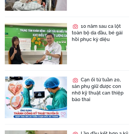
10 năm sau ca lột
toàn bộ da đầu, bé gái
hồi phục kỳ diệu
Cạn ối từ tuần 20,
sản phụ giữ được con
nhờ kỹ thuật can thiệp
bào thai
Lần đầu kết hợp 2 kỹ