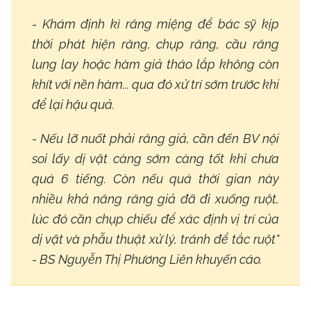
- Khám định kì răng miệng để bác sỹ kịp
thời phát hiện răng, chụp răng, cầu răng
lung lay hoặc hàm giả tháo lắp không còn
khít với nền hàm... qua đó xử trí sớm trước khi
để lại hậu quả.
- Nếu lỡ nuốt phải răng giả, cần đến BV nội
soi lấy dị vật càng sớm càng tốt khi chưa
quá 6 tiếng. Còn nếu quá thời gian này
nhiều khả năng răng giả đã đi xuống ruột,
lúc đó cần chụp chiếu để xác định vị trí của
dị vật và phẫu thuật xử lý, tránh để tắc ruột"
- BS Nguyễn Thị Phương Liên khuyến cáo.