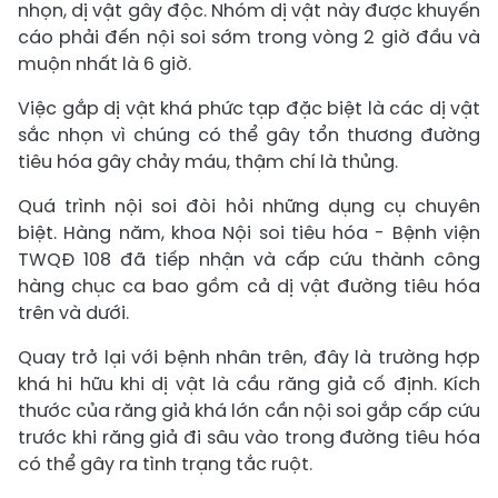
nhọn, dị vật gây độc. Nhóm dị vật này được khuyến
cáo phải đến nội soi sớm trong vòng 2 giờ đầu và
muộn nhất là 6 giờ.
Việc gắp dị vật khá phức tạp đặc biệt là các dị vật
sắc nhọn vì chúng có thể gây tổn thương đường
tiêu hóa gây chảy máu, thậm chí là thủng.
Quá trình nội soi đòi hỏi những dụng cụ chuyên
biệt. Hàng năm, khoa Nội soi tiêu hóa - Bệnh viện
TWQĐ 108 đã tiếp nhận và cấp cứu thành công
hàng chục ca bao gồm cả dị vật đường tiêu hóa
trên và dưới.
Quay trở lại với bệnh nhân trên, đây là trường hợp
khá hi hữu khi dị vật là cầu răng giả cố định. Kích
thước của răng giả khá lớn cần nội soi gắp cấp cứu
trước khi răng giả đi sâu vào trong đường tiêu hóa
có thể gây ra tình trạng tắc ruột.