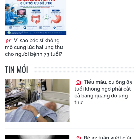
Vì sao bác sĩ không
mổ cùng lúc hai ung thư
cho người bệnh 73 tuổi?
TIN MỚI
Tiểu máu, cụ ông 85
tuổi không ngờ phải cắt
cả bàng quang do ung
thư
Bé 37 tuần vượt cửa