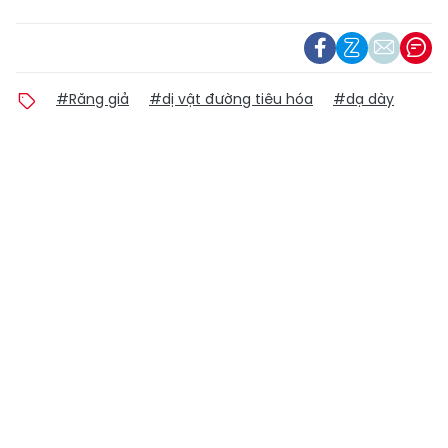
#Răng giả
#dị vật đường tiêu hóa
#dạ dày