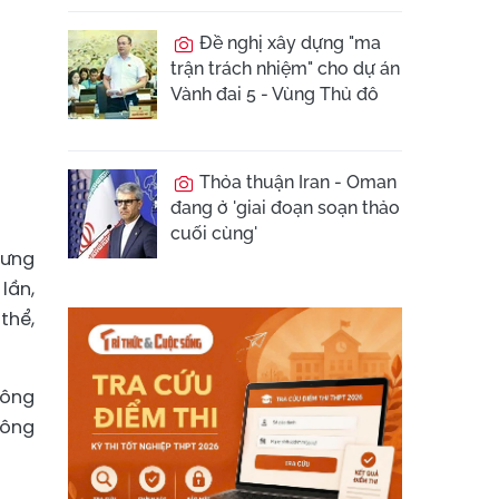
Đề nghị xây dựng "ma
trận trách nhiệm" cho dự án
Vành đai 5 - Vùng Thủ đô
Thỏa thuận Iran - Oman
đang ở 'giai đoạn soạn thảo
cuối cùng'
Hưng
lần,
thể,
hông
hông