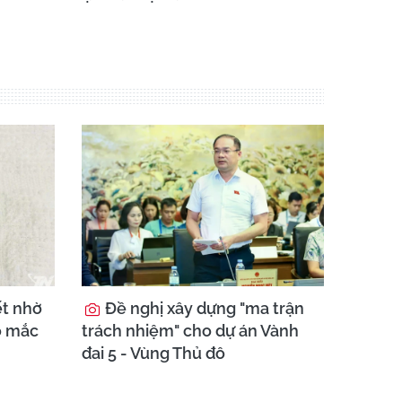
ết nhờ
Đề nghị xây dựng "ma trận
o mắc
trách nhiệm" cho dự án Vành
đai 5 - Vùng Thủ đô