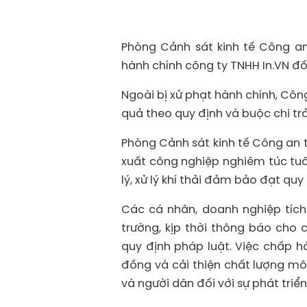
Phòng Cảnh sát kinh tế Công a
hành chính công ty TNHH In.VN đối 
Ngoài bị xử phạt hành chính, Côn
quả theo quy định và buộc chi tr
Phòng Cảnh sát kinh tế Công an 
xuất công nghiệp nghiêm túc tuâ
lý, xử lý khí thải đảm bảo đạt quy
Các cá nhân, doanh nghiệp tích
trường, kịp thời thông báo cho 
quy định pháp luật. Việc chấp 
đồng và cải thiện chất lượng mô
và người dân đối với sự phát tri