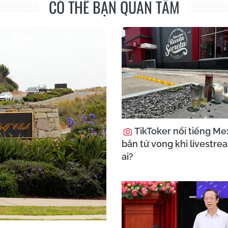
CÓ THỂ BẠN QUAN TÂM
TikToker nổi tiếng Mex
bắn tử vong khi livestre
ai?