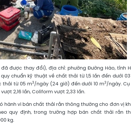
 đã được thay đổi), địa chỉ: phường Đường Hào, tỉnh 
quy chuẩn kỹ thuật về chất thải từ 1,5 lần đến dưới 03 
3
3
 thải từ 05 m
/ngày (24 giờ) đến dưới 10 m
/ngày. Cụ 
vượt 2,16 lần, Coliform vượt 2,33 lần.
có hành vi bán chất thải rắn thông thường cho đơn vị k
heo quy định, trong trường hợp bán chất thải rắn t
00 kg.