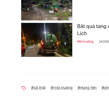
Bắt quả tang 
Lịch
24/09/
Môi trường
#xả thải
#môi trường
#Hưng Yên
#ph