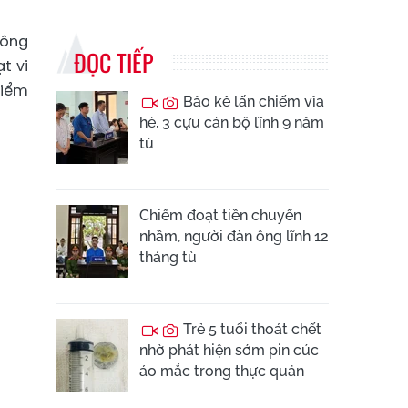
Công
ĐỌC TIẾP
t vi
kiểm
Bảo kê lấn chiếm vỉa
hè, 3 cựu cán bộ lĩnh 9 năm
tù
Chiếm đoạt tiền chuyển
nhầm, người đàn ông lĩnh 12
tháng tù
Trẻ 5 tuổi thoát chết
nhờ phát hiện sớm pin cúc
áo mắc trong thực quản