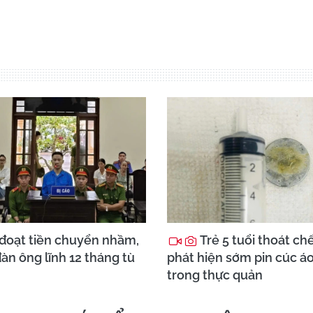
đoạt tiền chuyển nhầm,
Trẻ 5 tuổi thoát ch
àn ông lĩnh 12 tháng tù
phát hiện sớm pin cúc á
trong thực quản