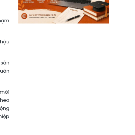
phạm
 hậu
 sản
quản
 môi
theo
cộng
hiệp