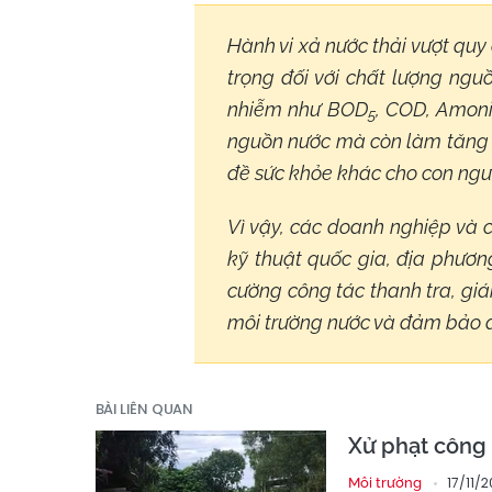
Hành vi xả nước thải vượt qu
trọng đối với chất lượng ng
nhiễm như BOD
, COD, Amoni
5
nguồn nước mà còn làm tăng n
đề sức khỏe khác cho con ngư
Vì vậy, các doanh nghiệp và 
kỹ thuật quốc gia, địa phươn
cường công tác thanh tra, gi
môi trường nước và đảm bảo 
BÀI LIÊN QUAN
Xử phạt công 
17/11/
Môi trường