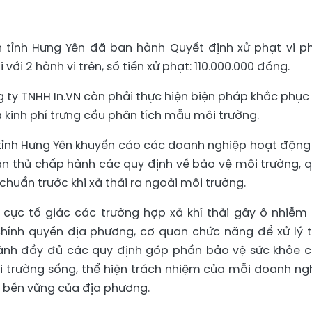
n tỉnh Hưng Yên đã ban hành Quyết định xử phạt vi 
với 2 hành vi trên, số tiền xử phạt: 110.000.000 đồng.
g ty TNHH In.VN còn phải thực hiện biện pháp khắc phục
ả kinh phí trưng cầu phân tích mẫu môi trường.
tỉnh Hưng Yên khuyến cáo các doanh nghiệp hoạt động
n thủ chấp hành các quy định về bảo vệ môi trường, 
 chuẩn trước khi xả thải ra ngoài môi trường.
 cực tố giác các trường hợp xả khí thải gây ô nhiễm
chính quyền địa phương, cơ quan chức năng để xử lý 
hành đầy đủ các quy định góp phần bảo vệ sức khỏe 
i trường sống, thể hiện trách nhiệm của mỗi doanh ng
ển bền vững của địa phương.