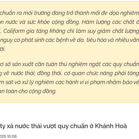
y chuẩn ra môi trường đang trở thành mối đe dọa nghiê
uồn nước và sức khỏe cộng đồng. Hàm lượng các chất 
, Coliform gia tăng không chỉ làm suy giảm chất lượn
guy cơ phát sinh các bệnh về da, tiêu hóa và nhiều vấ
ời.
cơ sở sản xuất cần tuân thủ nghiêm ngặt các quy chuẩ
g về nước thải; đồng thời, cơ quan chức năng phải tăn
ám sát và xử lý nghiêm các hành vi vi phạm nhằm bảo v
an toàn cho cộng đồng.
ty xả nước thải vượt quy chuẩn ở Khánh Hoà
2025 10:06