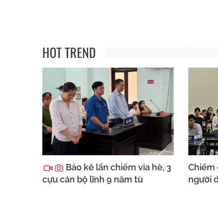
HOT TREND
Bảo kê lấn chiếm vỉa hè, 3
Chiếm 
cựu cán bộ lĩnh 9 năm tù
người đ