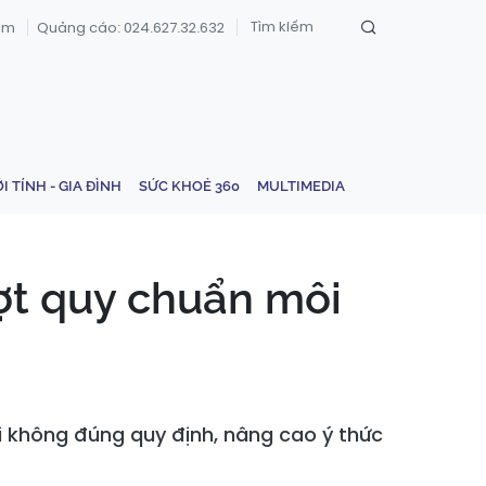
om
Quảng cáo: 024.627.32.632
ỚI TÍNH - GIA ĐÌNH
SỨC KHOẺ 360
MULTIMEDIA
ợt quy chuẩn môi
i không đúng quy định, nâng cao ý thức