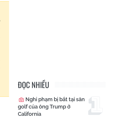
m
ô
g
n
n
g
ệ
ĐỌC NHIỀU
Nghi phạm bị bắt tại sân
golf của ông Trump ở
California