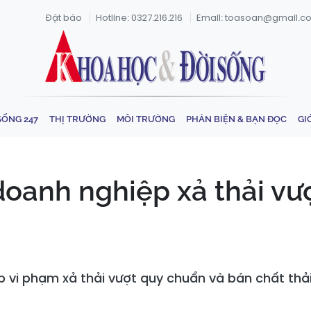
Đặt báo
Hotline: 0327.216.216
Email: toasoan@gmail.c
SỐNG 247
THỊ TRƯỜNG
MÔI TRƯỜNG
PHẢN BIỆN & BẠN ĐỌC
GI
doanh nghiệp xả thải vư
 vi phạm xả thải vượt quy chuẩn và bán chất thả