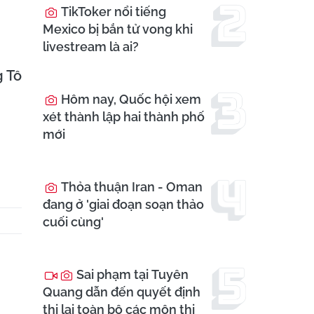
TikToker nổi tiếng
Mexico bị bắn tử vong khi
livestream là ai?
g Tô
Hôm nay, Quốc hội xem
xét thành lập hai thành phố
mới
Thỏa thuận Iran - Oman
đang ở 'giai đoạn soạn thảo
cuối cùng'
Sai phạm tại Tuyên
Quang dẫn đến quyết định
thi lại toàn bộ các môn thi