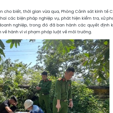
n cho biết, thời gian vừa qua, Phòng Cảnh sát kinh tế 
 khai các biện pháp nghiệp vụ, phát hiện kiểm tra, xử phạ
doanh nghiệp, trong đó đã ban hành các quyết định 
h về hành vi vi phạm pháp luật về môi trường.