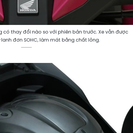
g có thay đổi nào so với phiên bản trước. Xe vẫn được
i-lanh đơn SOHC, làm mát bằng chất lỏng.