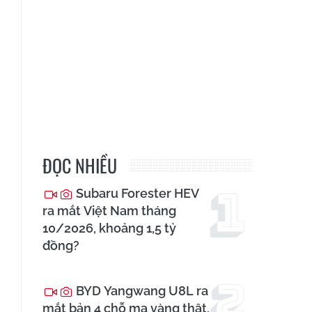
ĐỌC NHIỀU
Subaru Forester HEV
ra mắt Việt Nam tháng
10/2026, khoảng 1,5 tỷ
đồng?
BYD Yangwang U8L ra
mắt bản 4 chỗ mạ vàng thật,