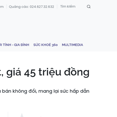
om
Quảng cáo: 024.627.32.632
ỚI TÍNH - GIA ĐÌNH
SỨC KHOẺ 360
MULTIMEDIA
 giá 45 triệu đồng
á bán không đổi, mang lại sức hấp dẫn