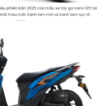
iệu phiên bản 2025 của mẫu xe tay ga Vario 125 tại
i phối màu mới: Xanh lam mờ và Xanh lam rực rỡ.