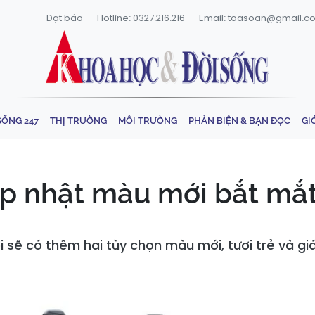
Đặt báo
Hotline: 0327.216.216
Email: toasoan@gmail.c
SỐNG 247
THỊ TRƯỜNG
MÔI TRƯỜNG
PHẢN BIỆN & BẠN ĐỌC
GI
p nhật màu mới bắt mắt,
 sẽ có thêm hai tùy chọn màu mới, tươi trẻ và gi