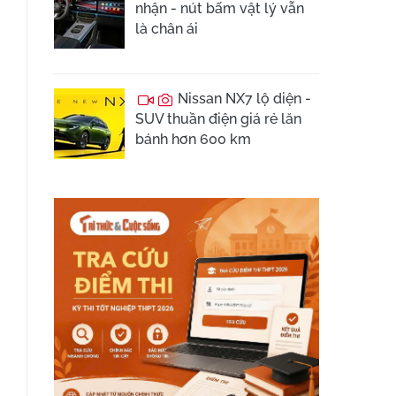
nhận - nút bấm vật lý vẫn
là chân ái
Nissan NX7 lộ diện -
SUV thuần điện giá rẻ lăn
bánh hơn 600 km