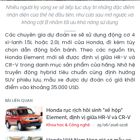
Nhiều người kỳ vọng xe sẽ tiếp tục duy trì những đặc điểm
nhận diện của thế hệ đầu tiên, như cửa sau mở ngược và
không cột B nhằm tối ưu khả năng sử dụng.
Các chuyên gia dự đoán xe sẽ sử dụng động cơ 4
xi-lanh 1.5L hoặc 2.0L mới của Honda, đi kèm tùy
chọn dẫn động bốn bánh. Theo các nguồn tin,
Honda Element mới sẽ được định vị giữa HR-V và
CR-V trong danh mục sản phẩm của hãng. Nhờ hệ
truyền động hybrid tiêu chuẩn cùng định hướng
SUV phiêu lưu, mẫu xe được dự đoán có giá khởi
điểm vào khoảng 35.000 USD.
BÀI LIÊN QUAN
Honda rục rịch hồi sinh "xế hộp"
Element, định vị giữa HR-V và CR-V
Khoa học & Công nghệ
25/06/2026 02:16