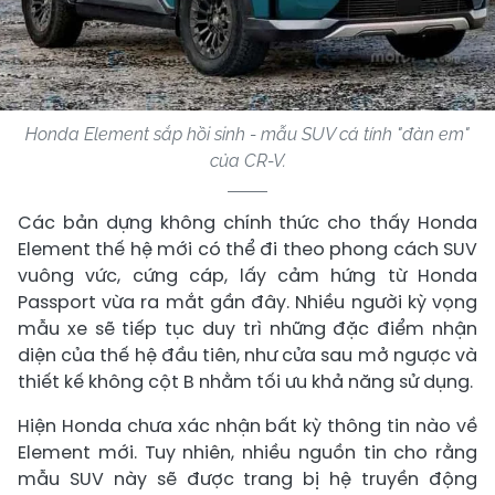
Honda Element sắp hồi sinh - mẫu SUV cá tính "đàn em"
của CR-V.
Các bản dựng không chính thức cho thấy Honda
Element thế hệ mới có thể đi theo phong cách SUV
vuông vức, cứng cáp, lấy cảm hứng từ Honda
Passport vừa ra mắt gần đây. Nhiều người kỳ vọng
mẫu xe sẽ tiếp tục duy trì những đặc điểm nhận
diện của thế hệ đầu tiên, như cửa sau mở ngược và
thiết kế không cột B nhằm tối ưu khả năng sử dụng.
Hiện Honda chưa xác nhận bất kỳ thông tin nào về
Element mới. Tuy nhiên, nhiều nguồn tin cho rằng
mẫu SUV này sẽ được trang bị hệ truyền động