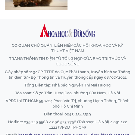
CƠ QUAN CHỦ QUẢN:
LIÊN HIỆP CÁC HỘI KHOA HỌC VÀ KỸ
THUẬT VIỆT NAM
TRANG THÔNG TIN ĐIỆN TỬ TỔNG HỢP CỦA BÁO TRI THỨC VÀ
CUỘC SỐNG
Giấy phép số 113/GP-TTĐT do Cục Phát thanh, truyền hình và Thông
tin điện tử - Bộ Thông tin và Truyền thông cấp ngày 08/07/2021
Tổng Biên tập:
Nhà báo Nguyễn Thị Mai Hương
Tòa soạn:
Số 70 Trần Hưng Đạo, phường Cửa Nam, Hà Nội
VPĐD tại TP.HCM:
590/24 Phan Văn Trị, phường Hạnh Thông, Thành
phố Hồ Chí Minh
Điện thoại:
024 6 254 3519
Hotline:
035 249 5588 / 096 523 7756 (Toà soạn Hà Nội) / 091 122
1222 (VPĐD TPHCM)