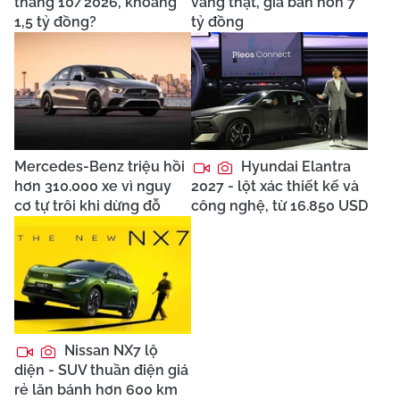
tháng 10/2026, khoảng
vàng thật, giá bán hơn 7
1,5 tỷ đồng?
tỷ đồng
Mercedes-Benz triệu hồi
Hyundai Elantra
hơn 310.000 xe vì nguy
2027 - lột xác thiết kế và
cơ tự trôi khi dừng đỗ
công nghệ, từ 16.850 USD
Nissan NX7 lộ
diện - SUV thuần điện giá
rẻ lăn bánh hơn 600 km