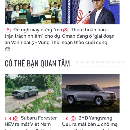
Đề nghị xây dựng "ma
Thỏa thuận Iran -
trận trách nhiệm" cho dự
Oman đang ở 'giai đoạn
án Vành đai 5 - Vùng Thủ
soạn thảo cuối cùng'
đô
CÓ THỂ BẠN QUAN TÂM
Subaru Forester
BYD Yangwang
HEV ra mắt Việt Nam
U8L ra mắt bản 4 chỗ mạ