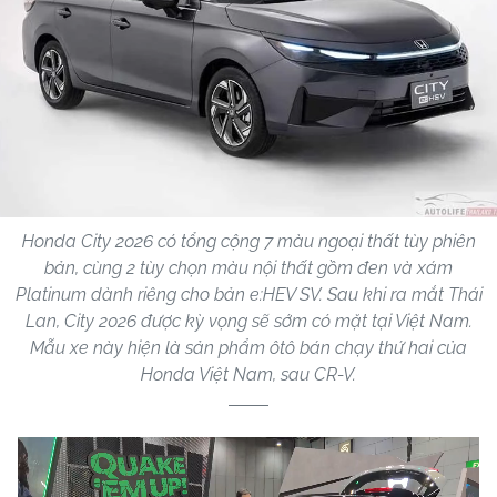
Honda City 2026 có tổng cộng 7 màu ngoại thất tùy phiên
bản, cùng 2 tùy chọn màu nội thất gồm đen và xám
Platinum dành riêng cho bản e:HEV SV. Sau khi ra mắt Thái
Lan, City 2026 được kỳ vọng sẽ sớm có mặt tại Việt Nam.
Mẫu xe này hiện là sản phẩm ôtô bán chạy thứ hai của
Honda Việt Nam, sau CR-V.