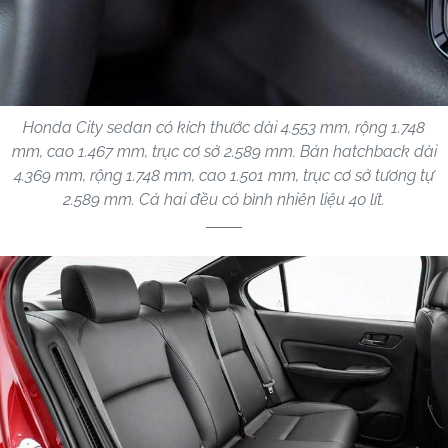
Honda City sedan có kích thước dài 4.553 mm, rộng 1.748
mm, cao 1.467 mm, trục cơ sở 2.589 mm. Bản hatchback dài
4.369 mm, rộng 1.748 mm, cao 1.501 mm, trục cơ sở tương tự
2.589 mm. Cả hai đều có bình nhiên liệu 40 lít.