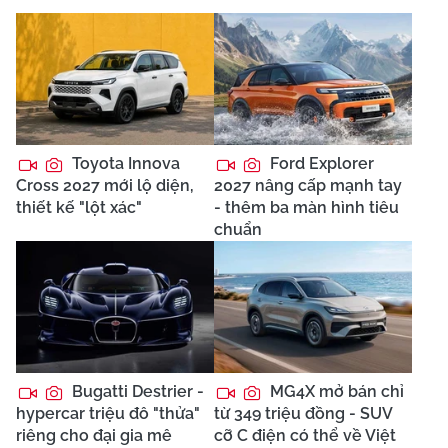
Toyota Innova
Ford Explorer
Cross 2027 mới lộ diện,
2027 nâng cấp mạnh tay
thiết kế "lột xác"
- thêm ba màn hình tiêu
chuẩn
Bugatti Destrier -
MG4X mở bán chỉ
hypercar triệu đô "thửa"
từ 349 triệu đồng - SUV
riêng cho đại gia mê
cỡ C điện có thể về Việt