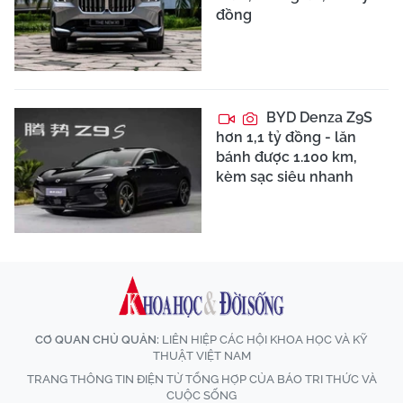
đồng
BYD Denza Z9S
hơn 1,1 tỷ đồng - lăn
bánh được 1.100 km,
kèm sạc siêu nhanh
CƠ QUAN CHỦ QUẢN:
LIÊN HIỆP CÁC HỘI KHOA HỌC VÀ KỸ
THUẬT VIỆT NAM
TRANG THÔNG TIN ĐIỆN TỬ TỔNG HỢP CỦA BÁO TRI THỨC VÀ
CUỘC SỐNG