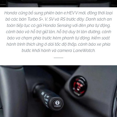
Honda cũng bổ sung phiên bản e:HEV V mới, đồng thời loại
bỏ các bản Turbo S+, V, SV và RS trước đây. Danh sách an
toàn tiếp tục có gói Honda Sensing với đèn pha tự động,
cảnh báo và hỗ trợ giữ làn, hỗ trợ duy trì làn đường, cảnh
báo va chạm phía trước kèm phanh tự động, kiểm soát
hành trình thích ứng ở dải tốc độ thấp, cảnh báo xe phía
trước khởi hành và camera LaneWatch.