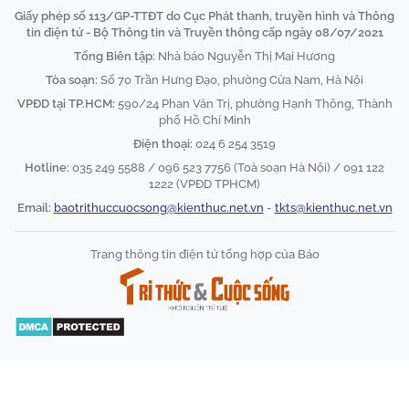
Giấy phép số 113/GP-TTĐT do Cục Phát thanh, truyền hình và Thông
tin điện tử - Bộ Thông tin và Truyền thông cấp ngày 08/07/2021
Tổng Biên tập:
Nhà báo Nguyễn Thị Mai Hương
Tòa soạn:
Số 70 Trần Hưng Đạo, phường Cửa Nam, Hà Nội
VPĐD tại TP.HCM:
590/24 Phan Văn Trị, phường Hạnh Thông, Thành
phố Hồ Chí Minh
Điện thoại:
024 6 254 3519
Hotline:
035 249 5588 / 096 523 7756 (Toà soạn Hà Nội) / 091 122
1222 (VPĐD TPHCM)
Email:
baotrithuccuocsong@kienthuc.net.vn
-
tkts@kienthuc.net.vn
Trang thông tin điện tử tổng hợp của Báo