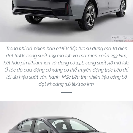
Trong khi đó, phiên bản e:HEV tiếp tục sử dụng mô-tơ điện
đặt trước công suất 109 mã lực và mô-men xoắn 253 Nm,
kết hợp pin lithium-ion và động cơ 1.5L công suất 98 mã lực.
Ở tốc độ cao, động cơ xăng có thể truyền động trực tiếp để
tối ưu hiệu suất vận hành. Mức tiêu thụ nhiên liệu công bố
đạt khoảng 3,6 lít/100 km.