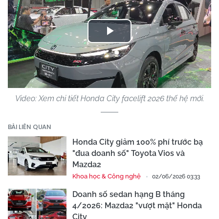
Play
Video
Video: Xem chi tiết Honda City facelift 2026 thế hệ mới.
BÀI LIÊN QUAN
Honda City giảm 100% phí trước bạ
"đua doanh số" Toyota Vios và
Mazda2
Khoa học & Công nghệ
02/06/2026 03:33
Doanh số sedan hạng B tháng
4/2026: Mazda2 "vượt mặt" Honda
City