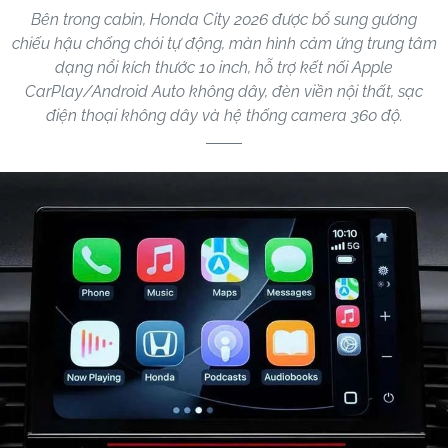
Bên trong cabin, Honda City 2026 được bổ sung gương
chiếu hậu chống chói tự động, màn hình cảm ứng trung tâm
dạng nổi kích thước 10 inch, hỗ trợ kết nối Apple
CarPlay/Android Auto không dây, đèn viền nội thất, sạc
điện thoại không dây và hệ thống camera 360 độ.