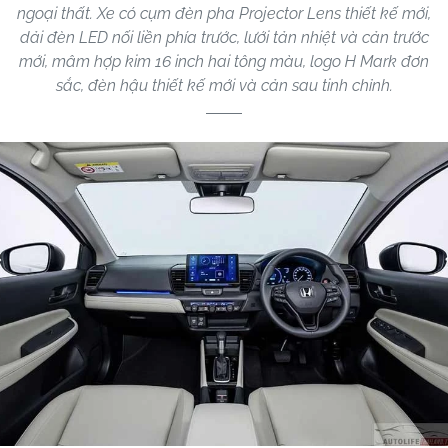
ngoại thất. Xe có cụm đèn pha Projector Lens thiết kế mới,
dải đèn LED nối liền phía trước, lưới tản nhiệt và cản trước
mới, mâm hợp kim 16 inch hai tông màu, logo H Mark đơn
sắc, đèn hậu thiết kế mới và cản sau tinh chỉnh.