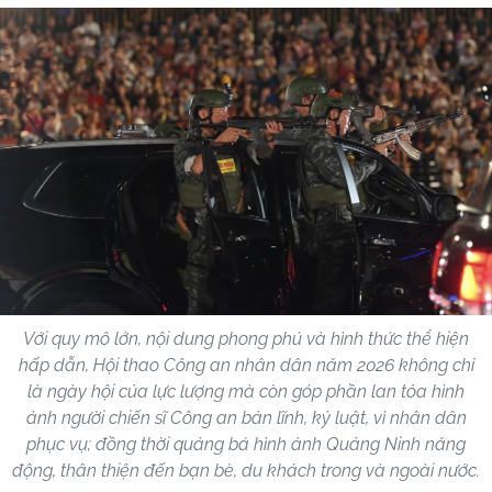
Với quy mô lớn, nội dung phong phú và hình thức thể hiện
hấp dẫn, Hội thao Công an nhân dân năm 2026 không chỉ
là ngày hội của lực lượng mà còn góp phần lan tỏa hình
ảnh người chiến sĩ Công an bản lĩnh, kỷ luật, vì nhân dân
phục vụ; đồng thời quảng bá hình ảnh Quảng Ninh năng
động, thân thiện đến bạn bè, du khách trong và ngoài nước.