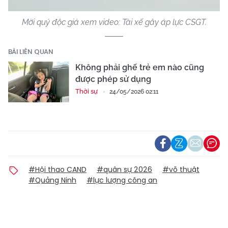
Mời quý độc giả xem video: Tài xế gây áp lực CSGT.
BÀI LIÊN QUAN
Không phải ghế trẻ em nào cũng
được phép sử dụng
Thời sự
24/05/2026 02:11
#Hội thao CAND
#quân sự 2026
#võ thuật
#Quảng Ninh
#lực lượng công an