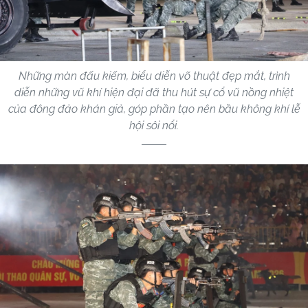
Những màn đấu kiếm, biểu diễn võ thuật đẹp mắt, trình
diễn những vũ khí hiện đại đã thu hút sự cổ vũ nồng nhiệt
của đông đảo khán giả, góp phần tạo nên bầu không khí lễ
hội sôi nổi.