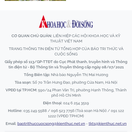
CƠ QUAN CHỦ QUẢN:
LIÊN HIỆP CÁC HỘI KHOA HỌC VÀ KỸ
THUẬT VIỆT NAM
TRANG THÔNG TIN ĐIỆN TỬ TỔNG HỢP CỦA BÁO TRI THỨC VÀ
CUỘC SỐNG
Giấy phép số 113/GP-TTĐT do Cục Phát thanh, truyền hình và Thông
tin điện tử - Bộ Thông tin và Truyền thông cấp ngày 08/07/2021
Tổng Biên tập:
Nhà báo Nguyễn Thị Mai Hương
Tòa soạn:
Số 70 Trần Hưng Đạo, phường Cửa Nam, Hà Nội
VPĐD tại TP.HCM:
590/24 Phan Văn Trị, phường Hạnh Thông, Thành
phố Hồ Chí Minh
Điện thoại:
024 6 254 3519
Hotline:
035 249 5588 / 096 523 7756 (Toà soạn Hà Nội) / 091 122
1222 (VPĐD TPHCM)
Email:
baotrithuccuocsong@kienthuc.net.vn
-
tkts@kienthuc.net.vn