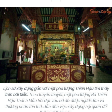
Lịch sử xây dựng gắn với một pho tượng Thiên Hậu tìm thấy
trên bãi biển.
Theo truyền thuyết, một pho tượng Bà Thiên
Hậu Thánh Mẫu trôi dạt vào bờ đã được người dân và
thương nhân tôn thờ, dẫn đến việc xây dựng hội quán để