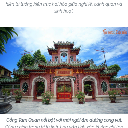
hiện tư tưởng kiến trúc hài hòa giữa nghi lễ, cảnh quan và
sinh hoạt.
Cổng Tam Quan nổi bật với mái ngói âm dương cong vút.
Cổng chính trang trí tứ linh, hoa văn tinh xảo không chỉ tạo