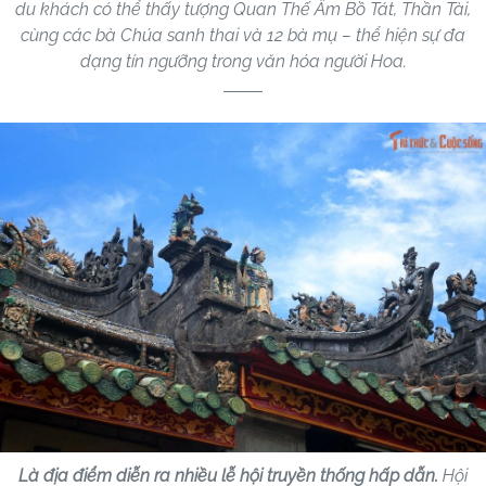
du khách có thể thấy tượng Quan Thế Âm Bồ Tát, Thần Tài,
cùng các bà Chúa sanh thai và 12 bà mụ – thể hiện sự đa
dạng tín ngưỡng trong văn hóa người Hoa.
Là địa điểm diễn ra nhiều lễ hội truyền thống hấp dẫn.
Hội