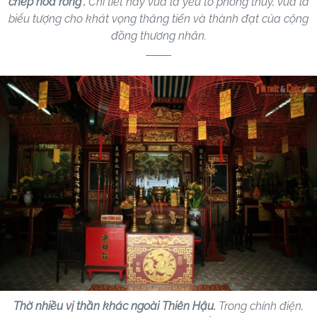
chép hóa rồng”.
Chi tiết này vừa là yếu tố phong thủy, vừa là
biểu tượng cho khát vọng thăng tiến và thành đạt của cộng
đồng thương nhân.
Thờ nhiều vị thần khác ngoài Thiên Hậu.
Trong chính điện,