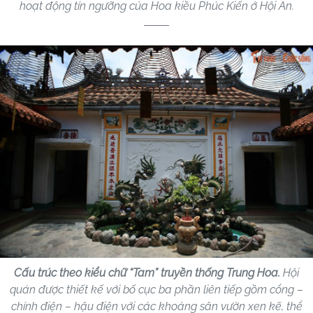
hoạt động tín ngưỡng của Hoa kiều Phúc Kiến ở Hội An.
Cấu trúc theo kiểu chữ “Tam” truyền thống Trung Hoa.
Hội
quán được thiết kế với bố cục ba phần liên tiếp gồm cổng –
chính điện – hậu điện với các khoảng sân vườn xen kẽ, thể