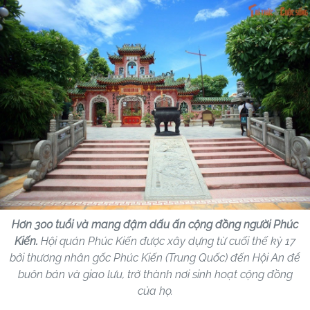
Hơn 300 tuổi và mang đậm dấu ấn cộng đồng người Phúc
Kiến.
Hội quán Phúc Kiến được xây dựng từ cuối thế kỷ 17
bởi thương nhân gốc Phúc Kiến (Trung Quốc) đến Hội An để
buôn bán và giao lưu, trở thành nơi sinh hoạt cộng đồng
của họ.