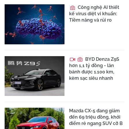
Công nghệ AI thiết
kế virus diệt vi khuẩn:
Tiềm năng và rủi ro
BYD Denza Z9S
hơn 1,1 tỷ đồng - lăn
bánh được 1.100 km,
kèm sạc siêu nhanh
Mazda CX-5 đang giảm
đến 69 triệu đồng, khởi
điểm rẻ ngang SUV cỡ B