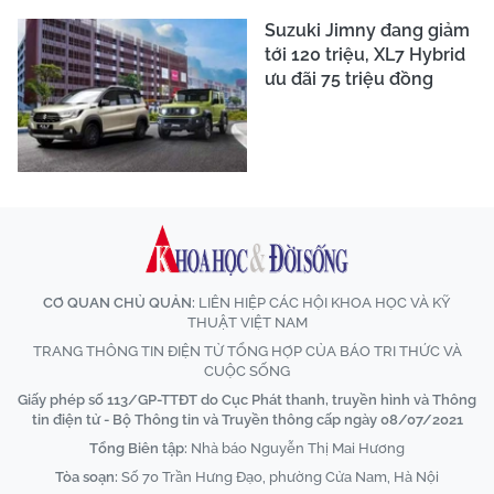
Suzuki Jimny đang giảm
tới 120 triệu, XL7 Hybrid
ưu đãi 75 triệu đồng
CƠ QUAN CHỦ QUẢN:
LIÊN HIỆP CÁC HỘI KHOA HỌC VÀ KỸ
THUẬT VIỆT NAM
TRANG THÔNG TIN ĐIỆN TỬ TỔNG HỢP CỦA BÁO TRI THỨC VÀ
CUỘC SỐNG
Giấy phép số 113/GP-TTĐT do Cục Phát thanh, truyền hình và Thông
tin điện tử - Bộ Thông tin và Truyền thông cấp ngày 08/07/2021
Tổng Biên tập:
Nhà báo Nguyễn Thị Mai Hương
Tòa soạn:
Số 70 Trần Hưng Đạo, phường Cửa Nam, Hà Nội