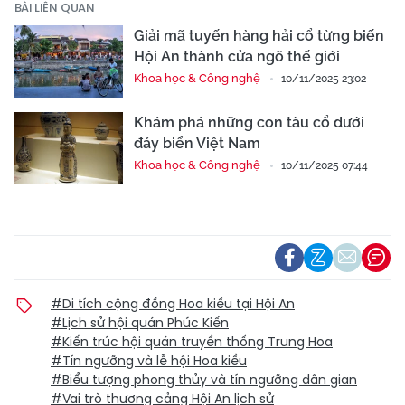
BÀI LIÊN QUAN
Giải mã tuyến hàng hải cổ từng biến
Hội An thành cửa ngõ thế giới
Khoa học & Công nghệ
10/11/2025 23:02
Khám phá những con tàu cổ dưới
đáy biển Việt Nam
Khoa học & Công nghệ
10/11/2025 07:44
#Di tích cộng đồng Hoa kiều tại Hội An
#Lịch sử hội quán Phúc Kiến
#Kiến trúc hội quán truyền thống Trung Hoa
#Tín ngưỡng và lễ hội Hoa kiều
#Biểu tượng phong thủy và tín ngưỡng dân gian
#Vai trò thương cảng Hội An lịch sử