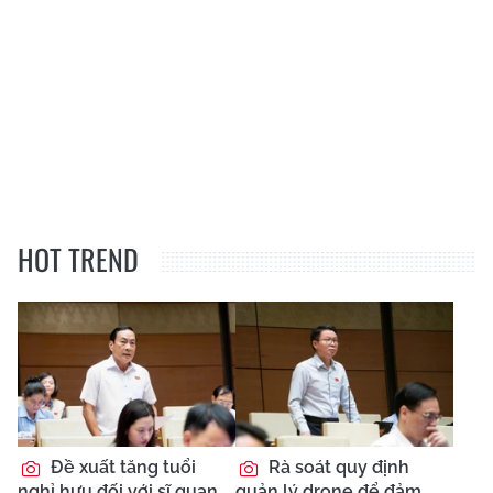
HOT TREND
Đề xuất tăng tuổi
Rà soát quy định
nghỉ hưu đối với sĩ quan
quản lý drone để đảm