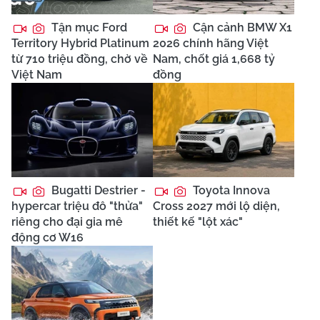
Tận mục Ford
Cận cảnh BMW X1
Territory Hybrid Platinum
2026 chính hãng Việt
từ 710 triệu đồng, chờ về
Nam, chốt giá 1,668 tỷ
Việt Nam
đồng
Bugatti Destrier -
Toyota Innova
hypercar triệu đô "thửa"
Cross 2027 mới lộ diện,
riêng cho đại gia mê
thiết kế "lột xác"
động cơ W16