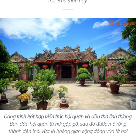
thờ vị nữ thần này.
Công trình kết hợp kiến trúc hội quán và đền thờ linh thiêng.
Ban đầu hội quán là nơi gặp gỡ, sau đó được mở rộng
thành đền thờ, vừa là không gian cộng đồng vừa là nơi