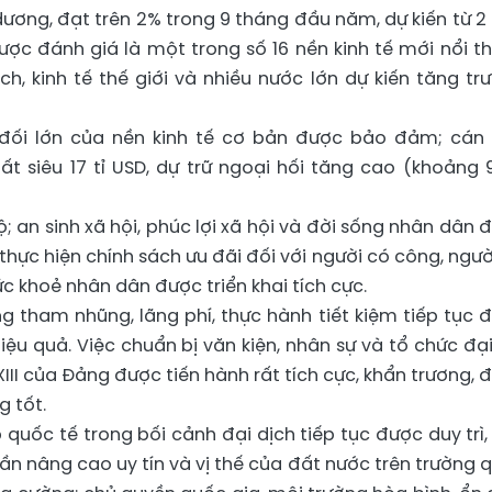
dương, đạt trên 2% trong 9 tháng đầu năm, dự kiến từ 2
c đánh giá là một trong số 16 nền kinh tế mới nổi t
h, kinh tế thế giới và nhiều nước lớn dự kiến tăng tr
n đối lớn của nền kinh tế cơ bản được bảo đảm; cán
t siêu 17 tỉ USD, dự trữ ngoại hối tăng cao (khoảng 9
bộ; an sinh xã hội, phúc lợi xã hội và đời sống nhân dân 
ực hiện chính sách ưu đãi đối với người có công, ngườ
 khoẻ nhân dân được triển khai tích cực.
 tham nhũng, lãng phí, thực hành tiết kiệm tiếp tục 
hiệu quả. Việc chuẩn bị văn kiện, nhân sự và tổ chức đại
XIII của Đảng được tiến hành rất tích cực, khẩn trương, 
g tốt.
quốc tế trong bối cảnh đại dịch tiếp tục được duy trì,
ần nâng cao uy tín và vị thế của đất nước trên trường 