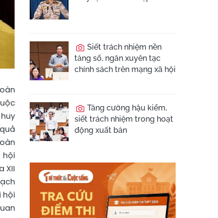
Siết trách nhiệm nền
tảng số, ngăn xuyên tạc
chính sách trên mạng xã hội
hoàn
huộc
Tăng cường hậu kiểm,
 huy
siết trách nhiệm trong hoạt
 quả
động xuất bản
hoàn
 hội
 XII
oạch
 hội
quan