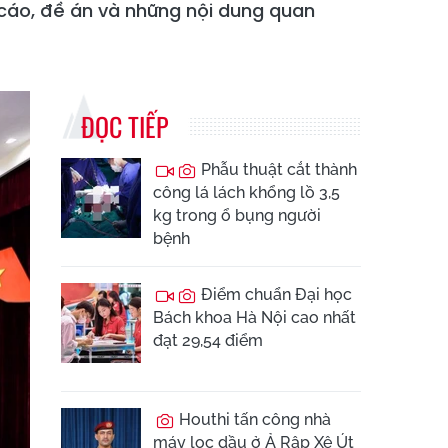
 cáo, đề án và những nội dung quan
ĐỌC TIẾP
Phẫu thuật cắt thành
công lá lách khổng lồ 3,5
kg trong ổ bụng người
bệnh
Điểm chuẩn Đại học
Bách khoa Hà Nội cao nhất
đạt 29,54 điểm
Houthi tấn công nhà
máy lọc dầu ở Ả Rập Xê Út