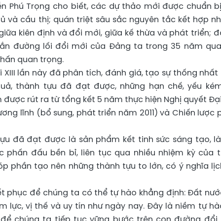
ễn Phú Trọng cho biết, các dự thảo mới được chuẩn bị
chủ và cầu thị; quán triệt sâu sắc nguyên tắc kết hợp n
 giữa kiên định và đổi mới, giữa kế thừa và phát triển; đ
đắn đường lối đổi mới của Đảng ta trong 35 năm qua
nhấn quan trọng.
i XIII lần này đã phân tích, đánh giá, tạo sự thống nhất
quả, thành tựu đã đạt được, những hạn chế, yếu ké
 được rút ra từ tổng kết 5 năm thực hiện Nghị quyết Đại
ương lĩnh (bổ sung, phát triển năm 2011) và Chiến lược 
ựu đã đạt được là sản phẩm kết tinh sức sáng tạo, là
c phấn đấu bền bỉ, liên tục qua nhiều nhiệm kỳ của 
p phần tạo nên những thành tựu to lớn, có ý nghĩa lịc
ết phục để chúng ta có thể tự hào khẳng định: Đất nướ
 lực, vị thế và uy tín như ngày nay. Đây là niềm tự hào
 để chúng ta tiếp tục vững bước trên con đường đổi