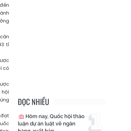
 đến
hành
ưởng
 cân
3 tỉ
được
i có
được
 hội
ĐỌC NHIỀU
đúng
 đạt
Hôm nay, Quốc hội thảo
quốc
luận dự án luật về ngân
hàng, xuất bản