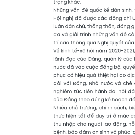
trọng khác.
Những vấn đề quốc kế dân sinh, 
Hội nghị đã được các đồng chí U
luận dân chủ, thẳng thắn, đóng góp 
đa và giải trình những vấn đề c
trí cao thông qua Nghị quyết của 
Về kinh tế-xã hội năm 2020-2021
lãnh đạo của Đảng, quản lý của N
nước đã vào cuộc đồng bộ, quyết
phục có hiệu quả thiệt hại do dị
đối với Đảng, Nhà nước và chế 
nghiêm túc tiến hành đại hội đản
của Đảng theo đúng kế hoạch đề 
Nhiều chủ trương, chính sách, 
thực hiện tốt để duy trì ở mức 
thu nhập cho người lao động, hỗ
bệnh, bảo đảm an sinh và phúc lợi