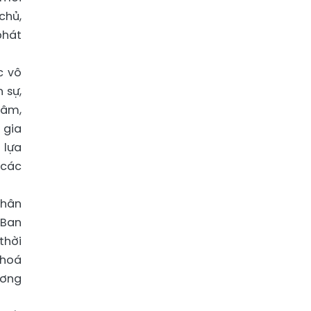
chủ,
phát
c vô
 sự,
tâm,
 gia
 lựa
 các
nhân
 Ban
thời
khoá
ương