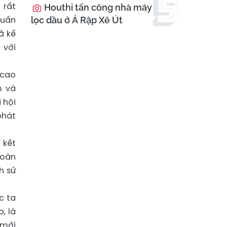
 rất
Houthi tấn công nhà máy
huần
lọc dầu ở Ả Rập Xê Út
ã kế
 với
 cao
m và
 hội
phát
 kết
toàn
h sử
c ta
, là
 mới