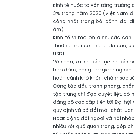
Kinh tế nước ta vẫn tăng trưởng 
3% trong năm 2020 (Việt Nam đượ
công nhất trong bối cảnh đại dịc
âm).
Kinh tế vĩ mô ổn định, các câ
thương mại có thặng dư cao, xuấ
USD).
Văn hóa, xã hội tiếp tục có tiến 
bảo đảm; công tác giảm nghèo, th
hoàn cảnh khó khăn; chăm sóc sức
Công tác đấu tranh phòng, chống
tập trung chỉ đạo quyết liệt, có 
đảng bộ các cấp tiến tới Đại hội 
quy định và có đổi mới, chất lượn
Hoạt động đối ngoại và hội nhập 
nhiều kết quả quan trọng, góp ph