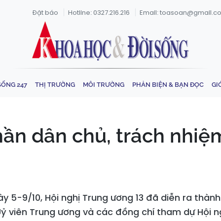
Đặt báo
Hotline: 0327.216.216
Email: toasoan@gmail.c
SỐNG 247
THỊ TRƯỜNG
MÔI TRƯỜNG
PHẢN BIỆN & BẠN ĐỌC
GI
hần dân chủ, trách nhiệm
 5-9/10, Hội nghị Trung ương 13 đã diễn ra thành
ỷ viên Trung ương và các đồng chí tham dự Hội ng