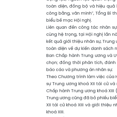
toàn diện, đồng bộ và hiệu quả
công bằng, văn minh”, Tổng Bí t
biểu bế mạc Hội nghị.
Liên quan đến công tác nhân sự
cùng hệ trọng, tại Hội nghị lần 
kết quả giới thiệu nhân sự, Trun
toàn diện về dự kiến danh sách n
Ban Chấp hành Trung ương và Uỷ
chọn; đồng thời phân tích, đánh 
báo cáo và phương án nhân sự.
Theo Chương trình làm việc của H
sự Trung ương khoá XII tái cử và
Chấp hành Trung ương khoá XIII (
Trung ương cũng đã bỏ phiếu biểu
XII tái cử khoá XIII và giới thi
khoá XIII.