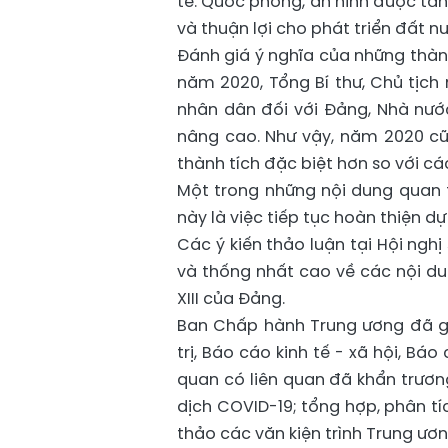
tế. Quốc phòng, an ninh được tăn
và thuận lợi cho phát triển đất n
Đánh giá ý nghĩa của những thàn
năm 2020, Tổng Bí thư, Chủ tịch
nhân dân đối với Đảng, Nhà nướ
nâng cao. Như vậy, năm 2020 cũ
thành tích đặc biệt hơn so với cá
Một trong những nội dung quan t
này là việc tiếp tục hoàn thiện dự
Các ý kiến thảo luận tại Hội nghị
và thống nhất cao về các nội dun
XIII của Đảng.
Ban Chấp hành
Trung ương đã g
trị, Báo cáo kinh tế - xã hội, B
quan có liên quan đã khẩn trương
dịch COVID-19; tổng hợp, phân tí
thảo các văn kiện trình Trung ương