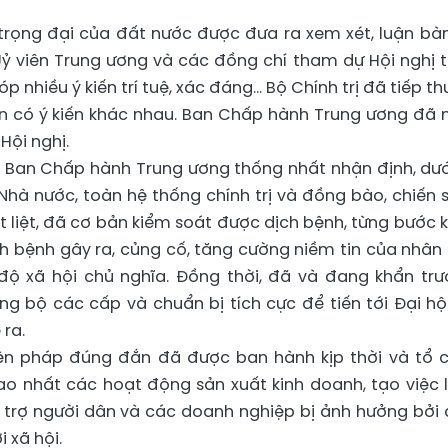
trọng đại của đất nước được đưa ra xem xét, luận bàn
ỷ viên Trung ương và các đồng chí tham dự Hội nghị 
nhiều ý kiến trí tuệ, xác đáng... Bộ Chính trị đã tiếp th
òn có ý kiến khác nhau. Ban Chấp hành Trung ương đã 
Hội nghị.
, Ban Chấp hành Trung ương thống nhất nhận định, dướ
hà nước, toàn hệ thống chính trị và đồng bào, chiến s
 liệt, đã cơ bản kiểm soát được dịch bệnh, từng bước 
ch bệnh gây ra, củng cố, tăng cường niềm tin của nhân
độ xã hội chủ nghĩa. Đồng thời, đã và đang khẩn trư
g bộ các cấp và chuẩn bị tích cực để tiến tới Đại hội 
ra.
biện pháp đúng đắn đã được ban hành kịp thời và tổ 
cao nhất các hoạt động sản xuất kinh doanh, tạo việc 
 trợ người dân và các doanh nghiệp bị ảnh hưởng bởi 
 xã hội.