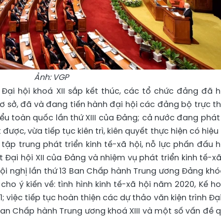
Ảnh: VGP
 Đại hội khoá XII sắp kết thúc, các tổ chức đảng đã 
cơ sở, đã và đang tiến hành đại hội các đảng bộ trực t
biểu toàn quốc lần thứ XIII của Đảng; cả nước đang phát
ược, vừa tiếp tục kiên trì, kiên quyết thực hiện có hiệu
tập trung phát triển kinh tế-xã hội, nỗ lực phấn đấu 
Đại hội XII của Đảng và nhiệm vụ phát triển kinh tế-xã
i nghị lần thứ 13 Ban Chấp hành Trung ương Đảng khóa
 cho ý kiến về: tình hình kinh tế-xã hội năm 2020, Kế h
; việc tiếp tục hoàn thiện các dự thảo văn kiện trình Đại
 Ban Chấp hành Trung ương khoá XIII và một số vấn đề 