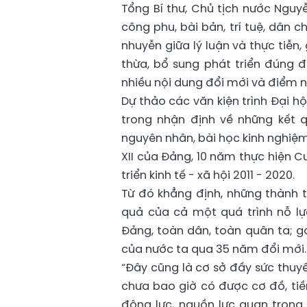
Tổng Bí thư, Chủ tịch nước Nguy
công phu, bài bản, trí tuệ, dân 
nhuyễn giữa lý luận và thực tiễn,
thừa, bổ sung phát triển đúng 
nhiều nội dung đổi mới và điểm 
Dự thảo các văn kiện trình Đại hộ
trong nhận định về những kết 
nguyên nhân, bài học kinh nghiệm
XII của Đảng, 10 năm thực hiện C
triển kinh tế - xã hội 2011 - 2020.
Từ đó khẳng định, những thành t
quả của cả một quá trình nỗ lự
Đảng, toàn dân, toàn quân ta; gó
của nước ta qua 35 năm đổi mới.
“Đây cũng là cơ sở đầy sức thuy
chưa bao giờ có được cơ đồ, tiềm
động lực, nguồn lực quan trọng