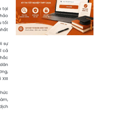
 tại
thảo
u tối
nhất
i sự
ĩ cả
khắc
 dân
ơng,
XIII
chức
làm,
dịch