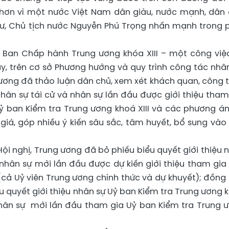
 hơn vì một nước Việt Nam dân giàu, nước mạnh, dân 
hư, Chủ tịch nước Nguyễn Phú Trọng nhấn mạnh trong 
 Ban Chấp hành Trung ương khóa XIII – một công việ
này, trên cơ sở Phương hướng và quy trình công tác nhân
g ương đã thảo luận dân chủ, xem xét khách quan, công 
hân sự tái cử và nhân sự lần đầu được giới thiệu tham
 ban Kiểm tra Trung ương khoá XIII và các phương án
giá, góp nhiều ý kiến sâu sắc, tâm huyết, bổ sung vào
ội nghị, Trung ương đã bỏ phiếu biểu quyết giới thiệu 
 nhân sự mới lần đầu được dự kiến giới thiệu tham gia
cả Uỷ viên Trung ương chính thức và dự khuyết); đồng 
 quyết giới thiệu nhân sự Uỷ ban Kiểm tra Trung ương 
ệu nhân sự mới lần đầu tham gia Uỷ ban Kiểm tra Trung 