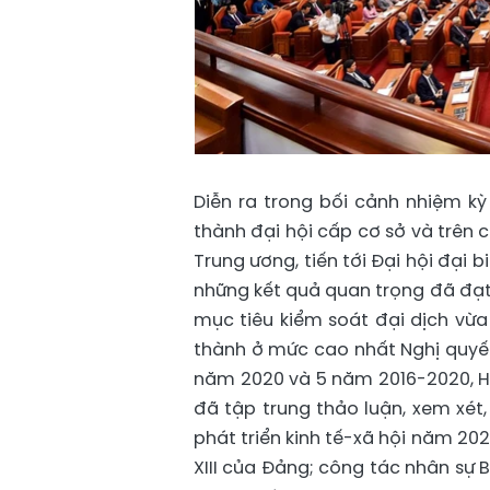
Diễn ra trong bối cảnh nhiệm kỳ
thành đại hội cấp cơ sở và trên 
Trung ương, tiến tới Đại hội đại 
những kết quả quan trọng đã đạt đ
mục tiêu kiểm soát đại dịch vừa 
thành ở mức cao nhất Nghị quyết 
năm 2020 và 5 năm 2016-2020, Hộ
đã tập trung thảo luận, xem xét,
phát triển kinh tế-xã hội năm 2021
XIII của Đảng; công tác nhân sự