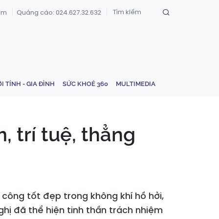
om
Quảng cáo: 024.627.32.632
ỚI TÍNH - GIA ĐÌNH
SỨC KHOẺ 360
MULTIMEDIA
, trí tuệ, thẳng
 công tốt đẹp trong không khí hồ hởi,
hị đã thể hiện tinh thần trách nhiệm