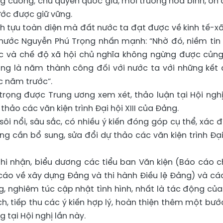
g cường; chủ quyền quốc gia, môi trường hòa bình, ổn 
ước được giữ vững.
h tựu toàn diện mà đất nước ta đạt được về kinh tế-xã
 nước Nguyễn Phú Trọng nhấn mạnh: “Nhờ đó, niềm tin
c và chế độ xã hội chủ nghĩa không ngừng được củng
ng là năm thành công đối với nước ta với những kết 
c năm trước”.
rọng được Trung ương xem xét, thảo luận tại Hội nghị
 thảo các văn kiện trình Đại hội XIII của Đảng.
 sôi nổi, sâu sắc, có nhiều ý kiến đóng góp cụ thể, xác 
g cần bổ sung, sửa đổi dự thảo các văn kiện trình Đại
hi nhận, biểu dương các tiểu ban Văn kiện (Báo cáo c
áo cáo về xây dựng Đảng và thi hành Điều lệ Đảng) và cá
, nghiêm túc cập nhật tình hình, nhất là tác động của
ch, tiếp thu các ý kiến hợp lý, hoàn thiện thêm một bướ
 tại Hội nghị lần này.