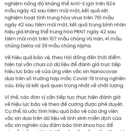
nghiệm nồng độ kháng thể Anti-S IgG trên 924
mẫu ngày 42 sau tiêm mũi một, kết quả xét
nghiệm hoạt tính trung hòa virus trên 761 mẫu
ngày 42 sau tiêm mũi một, kết quả trung bình nhân
hiệu giá kháng thể trung hòa PRNT ngày 42 sau
tiêm mũi một trên 107 mẫu chủng Vũ Hán, 41 mẫu
chủng Delta và 39 mẫu chủng Alpha.
Về hiệu quả bảo vệ, theo Hội đồng đến thời điểm
hiện tại vẫn chưa có dữ liệu để đánh giá trực tiếp
hiệu lực bảo vệ của ứng viên vắc xin Nanocovax
dựa trên số trường hợp mắc Covid-19 trong nghiên
cứu. Đây là kết quả quan trọng nhất về chất lượng.
Vì thế, các đơn vị cần tiếp tục thực hiện đánh giá
về hiệu lực bảo vệ theo đề cương được phê duyệt.
Cụ thể, là ước tính hiệu quả bảo vệ của ứng viên
vắc xin dựa trên dữ liệu về tính sinh miễn dịch của
vắc xin nghiên cứu đảm bảo tính khoa học để