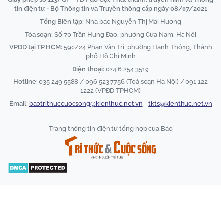
tin điện tử - Bộ Thông tin và Truyền thông cấp ngày 08/07/2021
Tổng Biên tập:
Nhà báo Nguyễn Thị Mai Hương
Tòa soạn:
Số 70 Trần Hưng Đạo, phường Cửa Nam, Hà Nội
VPĐD tại TP.HCM:
590/24 Phan Văn Trị, phường Hạnh Thông, Thành
phố Hồ Chí Minh
Điện thoại:
024 6 254 3519
Hotline:
035 249 5588 / 096 523 7756 (Toà soạn Hà Nội) / 091 122
1222 (VPĐD TPHCM)
Email:
baotrithuccuocsong@kienthuc.net.vn
-
tkts@kienthuc.net.vn
Trang thông tin điện tử tổng hợp của Báo