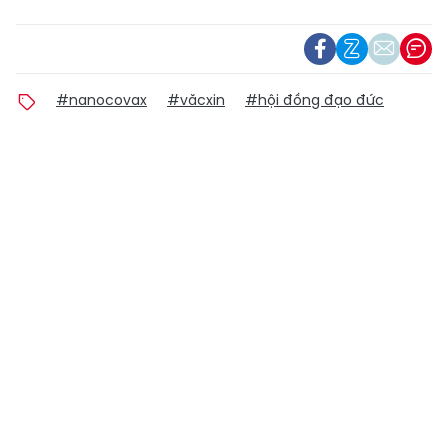
#nanocovax
#văcxin
#hội đồng đạo đức