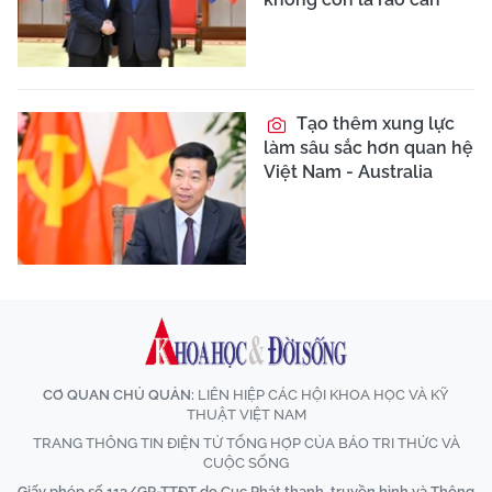
Tạo thêm xung lực
làm sâu sắc hơn quan hệ
Việt Nam - Australia
CƠ QUAN CHỦ QUẢN:
LIÊN HIỆP CÁC HỘI KHOA HỌC VÀ KỸ
THUẬT VIỆT NAM
TRANG THÔNG TIN ĐIỆN TỬ TỔNG HỢP CỦA BÁO TRI THỨC VÀ
CUỘC SỐNG
Giấy phép số 113/GP-TTĐT do Cục Phát thanh, truyền hình và Thông