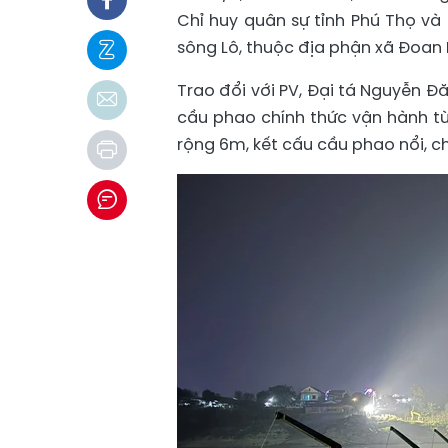
Chỉ huy quân sự tỉnh Phú Thọ v
sông Lô, thuộc địa phận xã Đoan 
Trao đổi với PV, Đại tá Nguyễn 
cầu phao chính thức vận hành từ
rộng 6m, kết cấu cầu phao nổi, ch