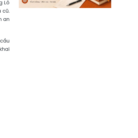
g Lô
 cũ.
m an
 cầu
khai