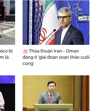
ico bị
Thỏa thuận Iran - Oman
am là
đang ở 'giai đoạn soạn thảo cuối
cùng'