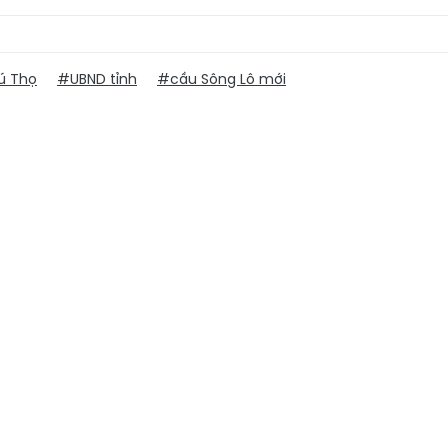
ú Thọ
#UBND tỉnh
#cầu Sông Lô mới