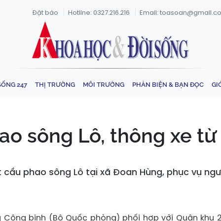
Đặt báo
Hotline: 0327.216.216
Email: toasoan@gmail.c
SỐNG 247
THỊ TRƯỜNG
MÔI TRƯỜNG
PHẢN BIỆN & BẠN ĐỌC
GI
o sông Lô, thông xe từ
t cầu phao sông Lô tại xã Đoan Hùng, phục vụ ngườ
ng Công binh (Bộ Quốc phòng) phối hợp với Quân khu 2