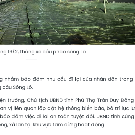
áng 16/2, thông xe cầu phao sông Lô.
 nhằm bảo đảm nhu cầu đi lại của nhân dân trong 
 cầu Sông Lô.
hiện trường, Chủ tịch UBND tỉnh Phú Thọ Trần Duy Đông
 vị liên quan lắp đặt hệ thống biển báo, bố trí lực l
 bảo đảm việc đi lại an toàn tuyệt đối. UBND tỉnh cũng
ng, xà lan tại khu vực tạm dừng hoạt động.