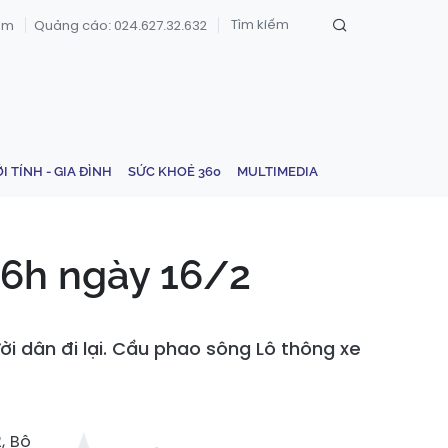
om
Quảng cáo: 024.627.32.632
ỚI TÍNH - GIA ĐÌNH
SỨC KHOẺ 360
MULTIMEDIA
 6h ngày 16/2
i dân đi lại. Cầu phao sông Lô thông xe
, Bộ