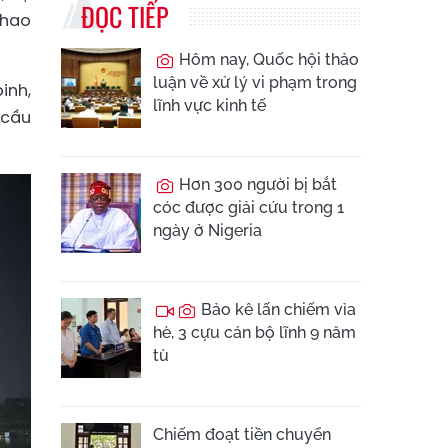
ĐỌC TIẾP
phao
Hôm nay, Quốc hội thảo
luận về xử lý vi phạm trong
inh,
lĩnh vực kinh tế
 cầu
Hơn 300 người bị bắt
cóc được giải cứu trong 1
ngày ở Nigeria
Bảo kê lấn chiếm vỉa
hè, 3 cựu cán bộ lĩnh 9 năm
tù
Chiếm đoạt tiền chuyển