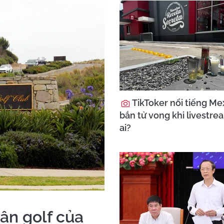
TikToker nổi tiếng Mex
bắn tử vong khi livestre
ai?
ân golf của