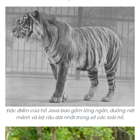
Đặc điểm của hổ Java bao gồm lông ngắn, đường nét
mảnh và bộ râu dài nhất trong số các loài hổ.