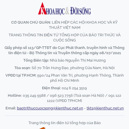
CƠ QUAN CHỦ QUẢN:
LIÊN HIỆP CÁC HỘI KHOA HỌC VÀ KỸ
THUẬT VIỆT NAM
TRANG THÔNG TIN ĐIỆN TỬ TỔNG HỢP CỦA BÁO TRI THỨC VÀ
CUỘC SỐNG
Giấy phép số 113/GP-TTĐT do Cục Phát thanh, truyền hình và Thông
tin điện tử - Bộ Thông tin và Truyền thông cấp ngày 08/07/2021
Tổng Biên tập:
Nhà báo Nguyễn Thị Mai Hương
Tòa soạn:
Số 70 Trần Hưng Đạo, phường Cửa Nam, Hà Nội
VPĐD tại TP.HCM:
590/24 Phan Văn Trị, phường Hạnh Thông, Thành
phố Hồ Chí Minh
Điện thoại:
024 6 254 3519
Hotline:
035 249 5588 / 096 523 7756 (Toà soạn Hà Nội) / 091 122
1222 (VPĐD TPHCM)
Email:
baotrithuccuocsong@kienthuc.net.vn
-
tkts@kienthuc.net.vn
Trang thông tin điện tử tổng hợp của Báo