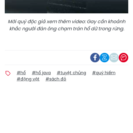
Mời quý độc giả xem thêm video:
Gay cấn khoảnh
khắc người đàn ông chạm trán hổ dữ trong rừng.
#hổ
#hổ java
#tuyệt chủng
#quý hiếm
#động vật
#sách đỏ