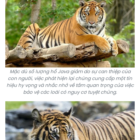
Mặc dù số lượng hổ Java giảm do sự can thiệp của
con người, việc phát hiện lại chúng cung cấp một tín
hiệu hy vọng và nhắc nhở về tầm quan trọng của việc
bảo vệ các loài có nguy cơ tuyệt chủng.