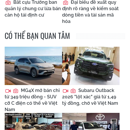
Bắt cựu Trưởng ban
Đại biểu đề xuất quy
quản lý chung cư lừa bán
định rõ ràng về kiểm soát
căn hộ tái định cư
dòng tiền và tài sản mã
hóa
CÓ THỂ BẠN QUAN TÂM
MG4X mở bán chỉ
Subaru Outback
từ 349 triệu đồng - SUV
2026 "lột xác" giá từ 1,49
cỡ C điện có thể về Việt
tỷ đồng, chờ về Việt Nam
Nam