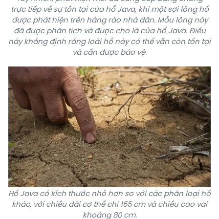
trực tiếp về sự tồn tại của hổ Java, khi một sợi lông hổ
được phát hiện trên hàng rào nhà dân. Mẫu lông này
đã được phân tích và được cho là của hổ Java. Điều
này khẳng định rằng loài hổ này có thể vẫn còn tồn tại
và cần được bảo vệ.
Hổ Java có kích thước nhỏ hơn so với các phân loại hổ
khác, với chiều dài cơ thể chỉ 155 cm và chiều cao vai
khoảng 80 cm.