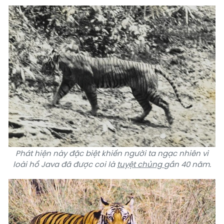
Phát hiện này đặc biệt khiến người ta ngạc nhiên vì
loài
hổ Java
đã được coi là
tuyệt chủng
gần 40 năm.